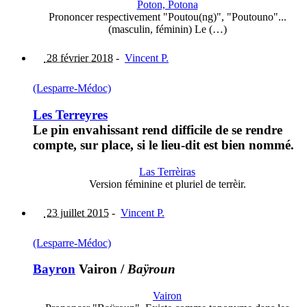
Poton, Potona
Prononcer respectivement "Poutou(ng)", "Poutouno"...
(masculin, féminin) Le (…)
28 février 2018
-
Vincent P.
(Lesparre-Médoc)
Les Terreyres
Le pin envahissant rend difficile de se rendre
compte, sur place, si le lieu-dit est bien nommé.
Las Terrèiras
Version féminine et pluriel de terrèir.
23 juillet 2015
-
Vincent P.
(Lesparre-Médoc)
Bayron
Vairon
/
Baÿroun
Vairon