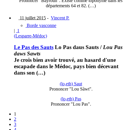
Prononcer "Baÿroun". Existe comme toponyme dans les
départements 64 et 82. (…)
11 juillet 2015
-
Vincent P.
Borde vasconne
|
1
(Lesparre-Médoc)
Le Pas des Sauts
Lo Pas daus Sauts
/
Lou Pas
daws Sawts
Je crois bien avoir trouvé, au hasard d'une
escapade dans le Médoc, pays bien décevant
dans son (…)
(lo,eth) Saut
Prononcer "Lou Sàwt".
(lo,eth) Pas
Prononcer "Lou Pas".
1
2
3
4