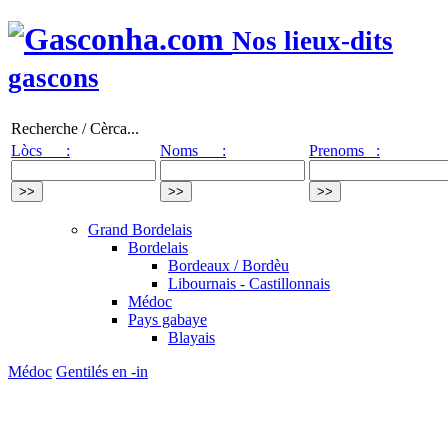
Nos lieux-dits
gascons
Recherche / Cèrca...
Lòcs :
Noms :
Prenoms :
Grand Bordelais
Bordelais
Bordeaux / Bordèu
Libournais - Castillonnais
Médoc
Pays gabaye
Blayais
Médoc
Gentilés en -in