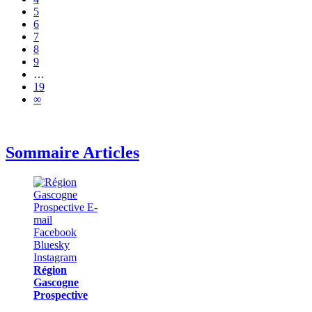
5
6
7
8
9
…
19
∞
Sommaire Articles
Région
Gascogne
Prospective