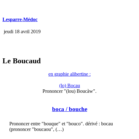
Lesparre-Médoc
jeudi 18 avril 2019
Le Boucaud
en graphie alibertine :
(lo) Bocau
Prononcer "(lou) Boucàw".
boca
/ bouche
Prononcer entre "bouque" et "bouco". dérivé : bocau
(prononcer "boucaou", (…)