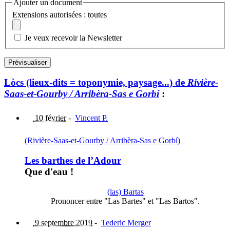
Ajouter un document
Extensions autorisées : toutes
Je veux recevoir la Newsletter
Lòcs (lieux-dits = toponymie, paysage...) de
Rivière-
Saas-et-Gourby / Arribèra-Sas e Gorbí
:
10 février
-
Vincent P.
(Rivière-Saas-et-Gourby / Arribèra-Sas e Gorbí)
Les barthes de l’Adour
Que d'eau !
(las) Bartas
Prononcer entre "Las Bartes" et "Las Bartos".
9 septembre 2019
-
Tederic Merger