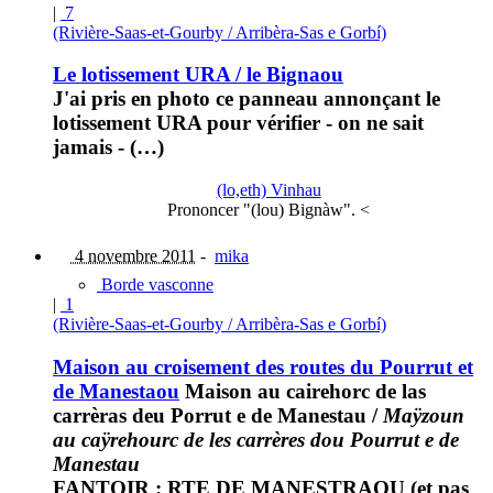
|
7
(Rivière-Saas-et-Gourby / Arribèra-Sas e Gorbí)
Le lotissement URA / le Bignaou
J'ai pris en photo ce panneau annonçant le
lotissement URA pour vérifier - on ne sait
jamais - (…)
(lo,eth) Vinhau
Prononcer "(lou) Bignàw". <
4 novembre 2011
-
mika
Borde vasconne
|
1
(Rivière-Saas-et-Gourby / Arribèra-Sas e Gorbí)
Maison au croisement des routes du Pourrut et
de Manestaou
Maison au cairehorc de las
carrèras deu Porrut e de Manestau
/
Maÿzoun
au caÿrehourc de les carrères dou Pourrut e de
Manestau
FANTOIR : RTE DE MANESTRAOU (et pas