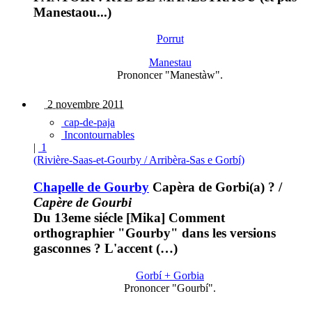
Manestaou...)
Porrut
Manestau
Prononcer "Manestàw".
2 novembre 2011
cap-de-paja
Incontournables
|
1
(Rivière-Saas-et-Gourby / Arribèra-Sas e Gorbí)
Chapelle de Gourby
Capèra de Gorbi(a) ?
/
Capère de Gourbi
Du 13eme siécle [Mika] Comment
orthographier "Gourby" dans les versions
gasconnes ? L'accent (…)
Gorbí + Gorbia
Prononcer "Gourbí".