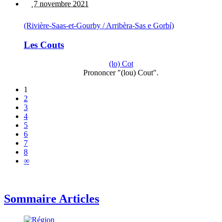
7 novembre 2021
(Rivière-Saas-et-Gourby / Arribèra-Sas e Gorbí)
Les Couts
(lo) Cot
Prononcer "(lou) Cout".
1
2
3
4
5
6
7
8
∞
Sommaire Articles