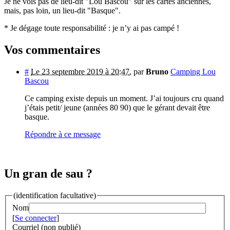
Je ne vois pas de lieu-dit "Lou Bascou" sur les cartes anciennes,
mais, pas loin, un lieu-dit "Basque".
* Je dégage toute responsabilité : je n’y ai pas campé !
Vos commentaires
#
Le 23 septembre 2019 à 20:47
,
par
Bruno
Camping Lou
Bascou
Ce camping existe depuis un moment. J’ai toujours cru quand
j’étais petit/ jeune (années 80 90) que le gérant devait être
basque.
Répondre à ce message
Un gran de sau ?
(identification facultative)
Nom
[
Se connecter
]
Courriel (non publié)