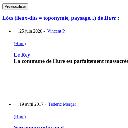
Lòcs (lieux-dits = toponymie, paysage...) de
Hure
:
25 juin 2020
-
Vincent P.
(Hure)
Le Rey
La commune de Hure est parfaitement massacrée a
19 avril 2017
-
Tederic Merger
(Hure)
Vasconne sur le canal