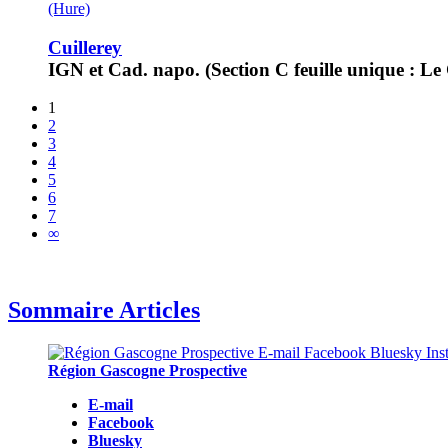
(Hure)
Cuillerey
IGN et Cad. napo. (Section C feuille unique : Le C
1
2
3
4
5
6
7
∞
Sommaire Articles
Région Gascogne Prospective
E-mail
Facebook
Bluesky