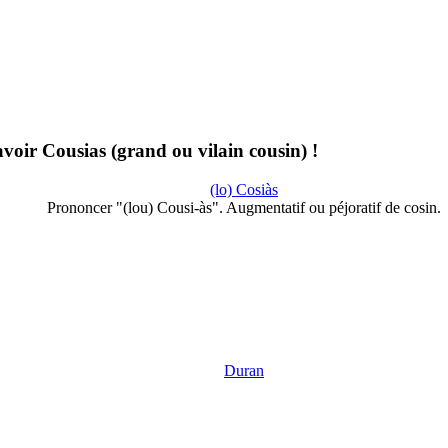
 avoir Cousias (grand ou vilain cousin) !
(lo) Cosiàs
Prononcer "(lou) Cousi-às". Augmentatif ou péjoratif de cosin.
Duran