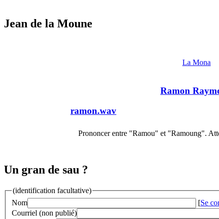
Jean de la Moune
La Mona
Ramon Raym
ramon.wav
Prononcer entre "Ramou" et "Ramoung". Attest
Un gran de sau ?
(identification facultative)
Nom
[
Se co
Courriel (non publié)