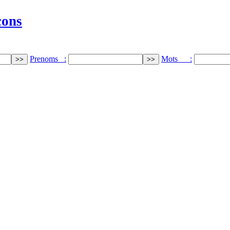
cons
Prenoms :
Mots :