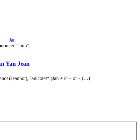
Jan
ononcer "Jann".
an Yan Jean
anòt (Jeannot), Janicotet* (Jan + ic + ot + (…)