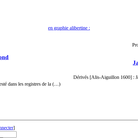
en graphie alibertine :
Pr
ond
J
Dérivés [Alis-Aiguillon 1600] : J
é dans les registres de la (…)
nnecter
]