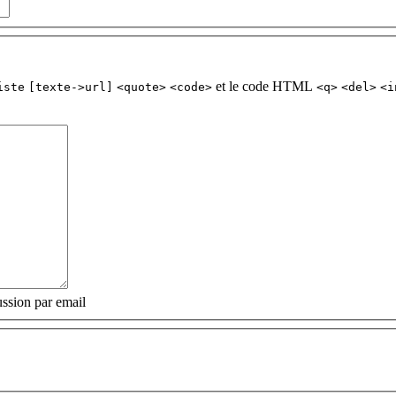
et le code HTML
iste
[texte->url]
<quote>
<code>
<q>
<del>
<i
ssion par email