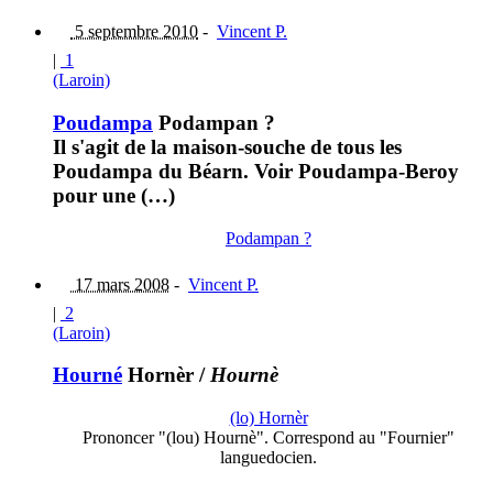
5 septembre 2010
-
Vincent P.
|
1
(Laroin)
Poudampa
Podampan ?
Il s'agit de la maison-souche de tous les
Poudampa du Béarn. Voir Poudampa-Beroy
pour une (…)
Podampan ?
17 mars 2008
-
Vincent P.
|
2
(Laroin)
Hourné
Hornèr
/
Hournè
(lo) Hornèr
Prononcer "(lou) Hournè". Correspond au "Fournier"
languedocien.