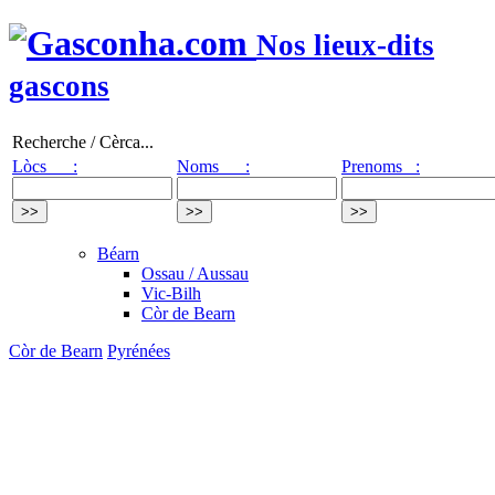
Nos lieux-dits
gascons
Recherche / Cèrca...
Lòcs :
Noms :
Prenoms :
Béarn
Ossau / Aussau
Vic-Bilh
Còr de Bearn
Còr de Bearn
Pyrénées