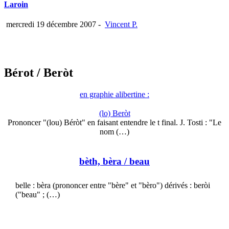
Laroin
mercredi 19 décembre 2007
-
Vincent P.
Bérot
/ Beròt
en graphie alibertine :
(lo) Beròt
Prononcer "(lou) Béròt" en faisant entendre le t final. J. Tosti : "Le
nom (…)
bèth, bèra
/ beau
belle : bèra (prononcer entre "bère" et "bèro") dérivés : beròi
("beau" ; (…)