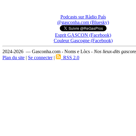
Podcasts sur Ràdio País
@gasconha.com (Bluesky)
Esprit GASCON (Facebook)
Couleur Gascogne (Facebook)
2024-2026 — Gasconha.com - Noms e Lòcs -
Nos lieux-dits gascon
Plan du site
|
Se connecter
|
RSS 2.0