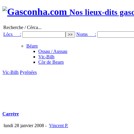
Nos lieux-dits gas
Recherche / Cèrca...
Lòcs :
Noms :
Béarn
Ossau / Aussau
Vic-Bilh
Còr de Bearn
Vic-Bilh
Pyrénées
Carrère
lundi 28 janvier 2008
-
Vincent P.