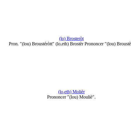
(lo) Brosteròt
Pron. "(lou) Broustéròtt" (lo,eth) Brostèr Prononcer "(lou) Broustè
(lo,eth) Molièr
Prononcer "(lou) Mouliè".