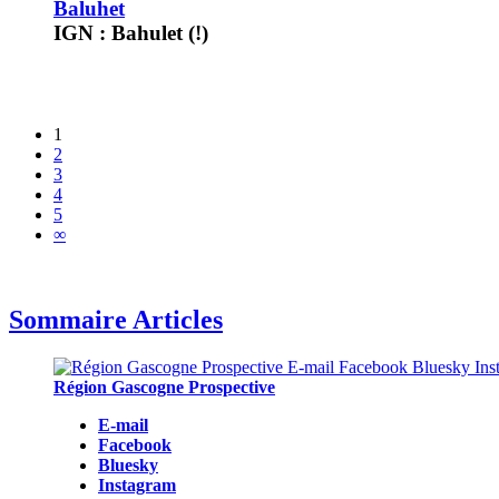
Baluhet
IGN : Bahulet (!)
1
2
3
4
5
∞
Sommaire Articles
Région Gascogne Prospective
E-mail
Facebook
Bluesky
Instagram