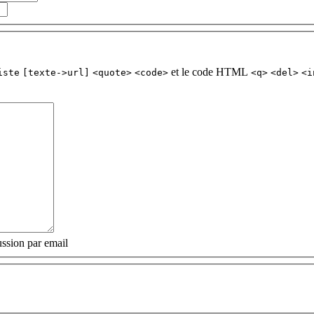
et le code HTML
iste
[texte->url]
<quote>
<code>
<q>
<del>
<i
ssion par email