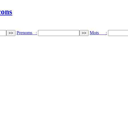
cons
Prenoms :
Mots :