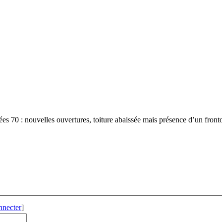
nées 70 : nouvelles ouvertures, toiture abaissée mais présence d’un fron
nnecter
]