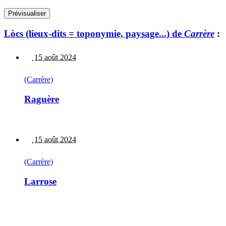
Lòcs (lieux-dits = toponymie, paysage...) de
Carrère
:
15 août 2024
(Carrère)
Raguère
15 août 2024
(Carrère)
Larrose