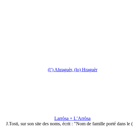
(l’) Ahraguèr, (lo) Hraguèr
Larròsa + L’Arròsa
J.Tosti, sur son site des noms, écrit : "Nom de famille porté dans le