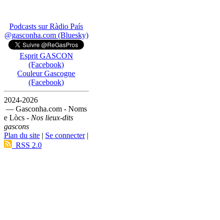
Podcasts sur Ràdio País
@gasconha.com (Bluesky)
Esprit GASCON
(Facebook)
Couleur Gascogne
(Facebook)
2024-2026
— Gasconha.com - Noms
e Lòcs -
Nos lieux-dits
gascons
Plan du site
|
Se connecter
|
RSS 2.0