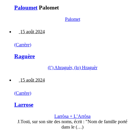
Paloumet
Palomet
Palomet
15 août 2024
(Carrère)
Raguère
(l’) Ahraguèr, (lo) Hraguèr
15 août 2024
(Carrère)
Larrose
Larròsa + L’Arròsa
J.Tosti, sur son site des noms, écrit : "Nom de famille porté
dans le (…)