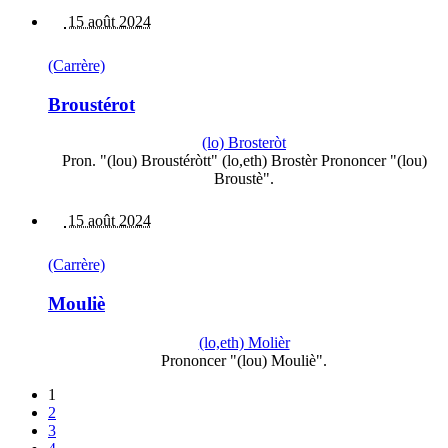
15 août 2024
(Carrère)
Broustérot
(lo) Brosteròt
Pron. "(lou) Broustéròtt" (lo,eth) Brostèr Prononcer "(lou)
Broustè".
15 août 2024
(Carrère)
Mouliè
(lo,eth) Molièr
Prononcer "(lou) Mouliè".
1
2
3