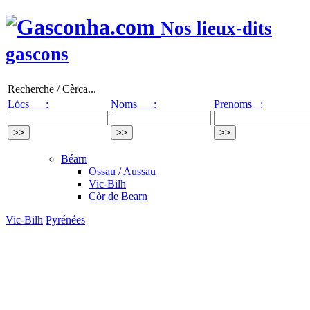
Nos lieux-dits
gascons
Recherche / Cèrca...
Lòcs :
Noms :
Prenoms :
Béarn
Ossau / Aussau
Vic-Bilh
Còr de Bearn
Vic-Bilh
Pyrénées