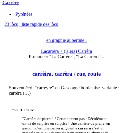
Carrère
Pyrénées
|
23 lòcs
- liste rapide des lòcs
en graphie alibertine :
Lacarrèra + (la,era) Carrèra
Prononcer "La Carrère", "La Carrèro"...
carrèira, carrèra
/ rue, route
Souvent écrit "carreyre" en Gascogne bordelaise. variante :
carrèra (…)
Pron. "Carrèro"
"Carrière de pierre !!! Certainement pas ! Décidément
on va de surprise en surprise ! Une carrière de pierre, en
gascon, c’est une
peirèra
. Quant à
carrèra
c’est un
mot très usité qui dérive du latin
carrus
(=
char
) et de