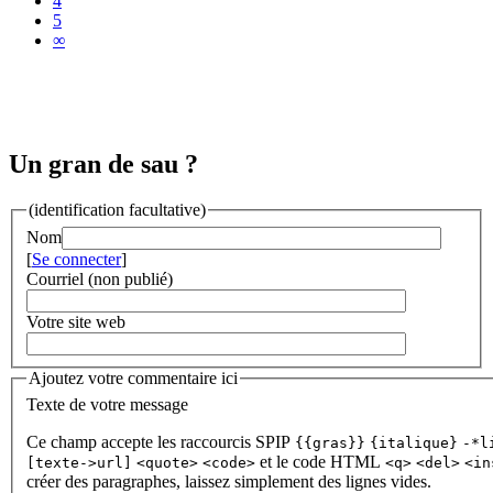
4
5
∞
Un gran de sau ?
(identification facultative)
Nom
[
Se connecter
]
Courriel (non publié)
Votre site web
Ajoutez votre commentaire ici
Texte de votre message
Ce champ accepte les raccourcis SPIP
{{gras}}
{italique}
-*l
et le code HTML
[texte->url]
<quote>
<code>
<q>
<del>
<in
créer des paragraphes, laissez simplement des lignes vides.