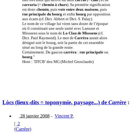
carraria
(=
chemin à chars
). Sa première signification
est donc
chemin
, puis
voie entre deux maisons
, puis
rue principale du bourg
et enfin
bourg
par opposition
aux écarts (cf. Dict. Alibert et Dict. S. Palay).
Le nom de ce village lui vient sans doute de l’époque
où il constituait une seule unité avec Lanusse et
Miossens sous le nom de
Lo Clau de Miossens
(cf.
Dict. Paul Raymond). Le mot de
Carrèra
aurait alors
désigné soit le bourg, soit la partie de cet ensemble
situé au long de la grande route.
Certainement. Du gascon
carrèra
:
rue principale
ou
bourg
."
Hont : ’DTCB’ deu MG (Michel Grosclaude)
Lòcs (lieux-dits = toponymie, paysage...) de
Carrère
:
28 janvier 2008
-
Vincent P.
|
2
(Carrère)