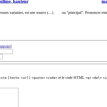
colline, hauteur
ma
euses variantes, est une source (…)
ou "principal". Prononcer en
nnecter
]
et le code HTML
iste
[texte->url]
<quote>
<code>
<q>
<del>
<i