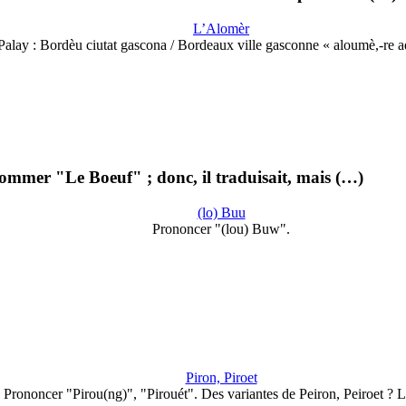
L’Alomèr
Palay : Bordèu ciutat gascona / Bordeaux ville gasconne « aloumè,-re a
 nommer "Le Boeuf" ; donc, il traduisait, mais (…)
(lo) Buu
Prononcer "(lou) Buw".
Piron, Piroet
Prononcer "Pirou(ng)", "Pirouét". Des variantes de Peiron, Peiroet ? 