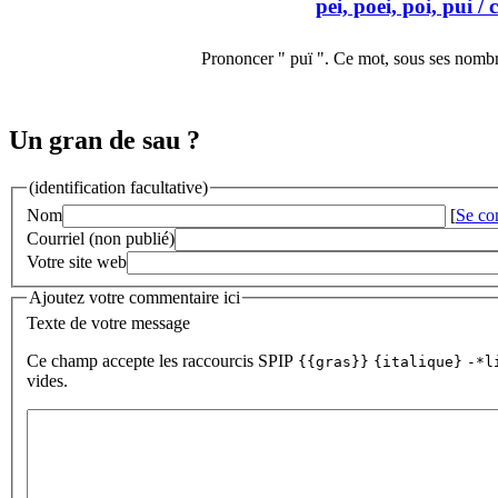
pei, poei, poi, pui
/ 
Prononcer " puï ". Ce mot, sous ses nombr
Un gran de sau ?
(identification facultative)
Nom
[
Se co
Courriel (non publié)
Votre site web
Ajoutez votre commentaire ici
Texte de votre message
Ce champ accepte les raccourcis SPIP
{{gras}}
{italique}
-*l
vides.