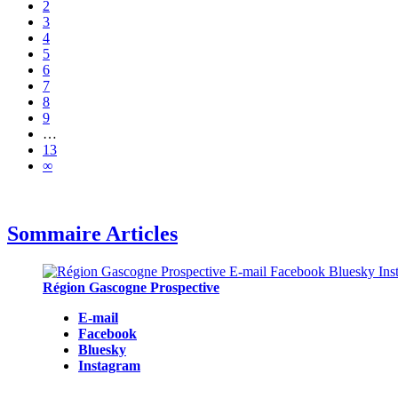
2
3
4
5
6
7
8
9
…
13
∞
Sommaire Articles
Région Gascogne Prospective
E-mail
Facebook
Bluesky
Instagram