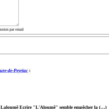
ssion par email
ure-de-Peyriac
:
: Laloumê Ecrire "L'Aloumê" semble empêcher la (…)