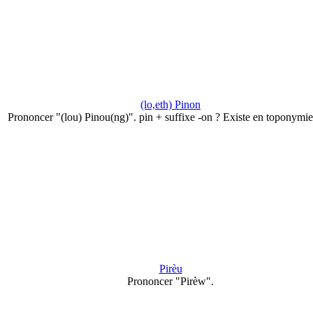
(lo,eth) Pinon
Prononcer "(lou) Pinou(ng)". pin + suffixe -on ? Existe en toponymi
Pirèu
Prononcer "Pirèw".