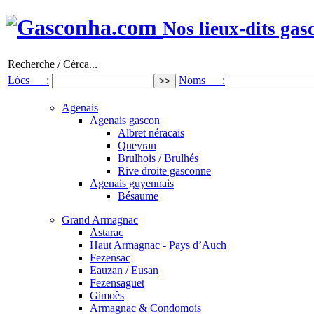
Nos lieux-dits gas
Recherche / Cèrca...
Lòcs :
Noms :
Agenais
Agenais gascon
Albret néracais
Queyran
Brulhois / Brulhés
Rive droite gasconne
Agenais guyennais
Bésaume
Grand Armagnac
Astarac
Haut Armagnac - Pays d’Auch
Fezensac
Eauzan / Eusan
Fezensaguet
Gimoès
Armagnac & Condomois