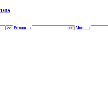
cons
Prenoms :
Mots :