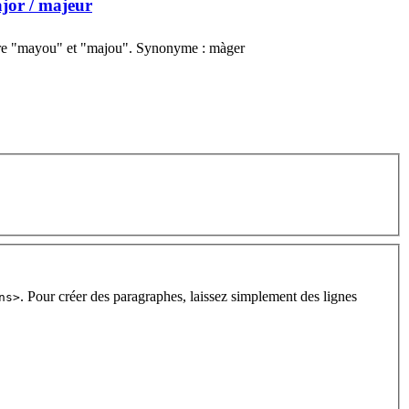
jor
/ majeur
tre "mayou" et "majou". Synonyme : màger
. Pour créer des paragraphes, laissez simplement des lignes
ns>