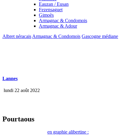
Eauzan / Eusan
Fezensaguet
Gimoès
Armagnac & Condomois
Armagnac & Adour
Albret néracais
Armagnac & Condomois
Gascogne médiane
Lannes
lundi 22 août 2022
Pourtaous
en graphie alibertine :