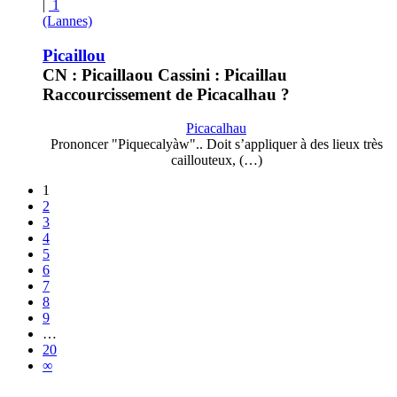
|
1
(Lannes)
Picaillou
CN : Picaillaou Cassini : Picaillau
Raccourcissement de Picacalhau ?
Picacalhau
Prononcer "Piquecalyàw".. Doit s’appliquer à des lieux très
caillouteux, (…)
1
2
3
4
5
6
7
8
9
…
20
∞