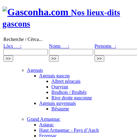
Nos lieux-dits
gascons
Recherche / Cèrca...
Lòcs :
Noms :
Prenoms :
Agenais
Agenais gascon
Albret néracais
Queyran
Brulhois / Brulhés
Rive droite gasconne
Agenais guyennais
Bésaume
Grand Armagnac
Astarac
Haut Armagnac - Pays d’Auch
Fezensac