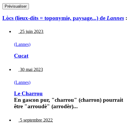
Lòcs (lieux-dits = toponymie, paysage...) de
Lannes
:
25 juin 2023
(Lannes)
Cucat
30 mai 2023
(Lannes)
Le Charrou
En gascon pur, "charrou" (charron) pourrait
être "arroudè" (arrodèr)...
5 septembre 2022