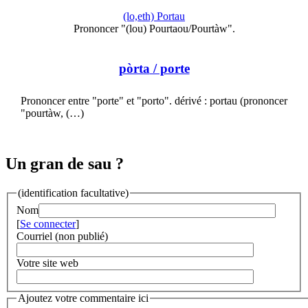
(lo,eth) Portau
Prononcer "(lou) Pourtaou/Pourtàw".
pòrta
/ porte
Prononcer entre "porte" et "porto". dérivé : portau (prononcer
"pourtàw, (…)
Un gran de sau ?
(identification facultative)
Nom
[
Se connecter
]
Courriel (non publié)
Votre site web
Ajoutez votre commentaire ici