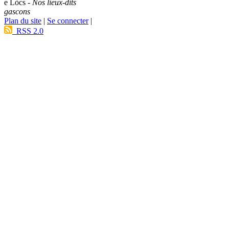
e Lòcs -
Nos lieux-dits
gascons
Plan du site
|
Se connecter
|
RSS 2.0