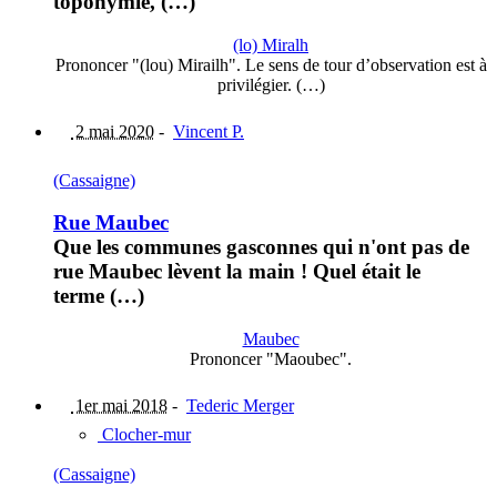
toponymie, (…)
(lo) Miralh
Prononcer "(lou) Mirailh". Le sens de tour d’observation est à
privilégier. (…)
2 mai 2020
-
Vincent P.
(Cassaigne)
Rue Maubec
Que les communes gasconnes qui n'ont pas de
rue Maubec lèvent la main ! Quel était le
terme (…)
Maubec
Prononcer "Maoubec".
1er mai 2018
-
Tederic Merger
Clocher-mur
(Cassaigne)