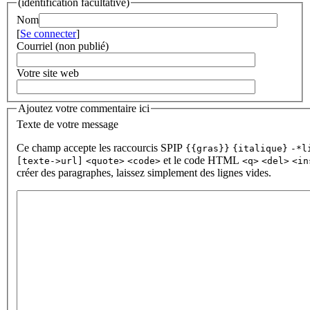
(identification facultative)
Nom
[
Se connecter
]
Courriel (non publié)
Votre site web
Ajoutez votre commentaire ici
Texte de votre message
Ce champ accepte les raccourcis SPIP
{{gras}}
{italique}
-*l
et le code HTML
[texte->url]
<quote>
<code>
<q>
<del>
<in
créer des paragraphes, laissez simplement des lignes vides.