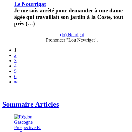
Le Nourrigat
Je me suis arrêté pour demander à une dame
âgée qui travaillait son jardin à la Coste, tout
près (…)
(lo) Neurigat
Prononcer "Lou Néwrigat".
1
2
3
4
5
6
∞
Sommaire Articles