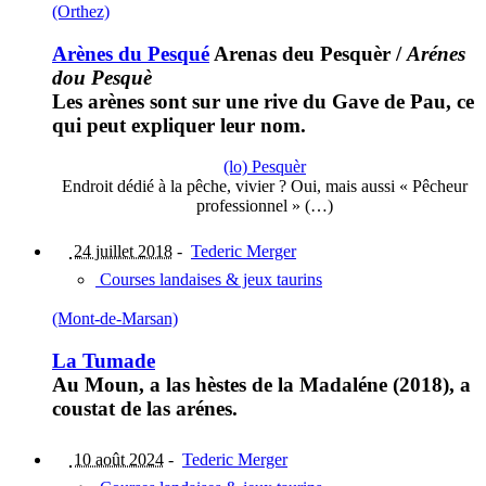
(Orthez)
Arènes du Pesqué
Arenas deu Pesquèr
/
Arénes
dou Pesquè
Les arènes sont sur une rive du Gave de Pau, ce
qui peut expliquer leur nom.
(lo) Pesquèr
Endroit dédié à la pêche, vivier ? Oui, mais aussi « Pêcheur
professionnel » (…)
24 juillet 2018
-
Tederic Merger
Courses landaises & jeux taurins
(Mont-de-Marsan)
La Tumade
Au Moun, a las hèstes de la Madaléne (2018), a
coustat de las arénes.
10 août 2024
-
Tederic Merger