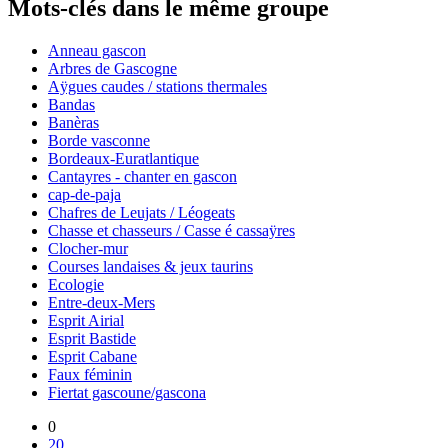
Mots-clés dans le même groupe
Anneau gascon
Arbres de Gascogne
Aÿgues caudes / stations thermales
Bandas
Banèras
Borde vasconne
Bordeaux-Euratlantique
Cantayres - chanter en gascon
cap-de-paja
Chafres de Leujats / Léogeats
Chasse et chasseurs / Casse é cassaÿres
Clocher-mur
Courses landaises & jeux taurins
Ecologie
Entre-deux-Mers
Esprit Airial
Esprit Bastide
Esprit Cabane
Faux féminin
Fiertat gascoune/gascona
0
20