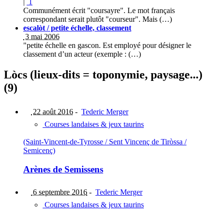
|
1
Communément écrit "coursayre". Le mot français
correspondant serait plutôt "courseur". Mais (…)
escalòt / petite échelle, classement
3 mai 2006
"petite échelle en gascon. Est employé pour désigner le
classement d’un acteur (exemple : (…)
Lòcs (lieux-dits = toponymie, paysage...)
(9)
22 août 2016
-
Tederic Merger
Courses landaises & jeux taurins
(Saint-Vincent-de-Tyrosse / Sent Vincenç de Tiròssa /
Semicenç)
Arènes de Semissens
6 septembre 2016
-
Tederic Merger
Courses landaises & jeux taurins