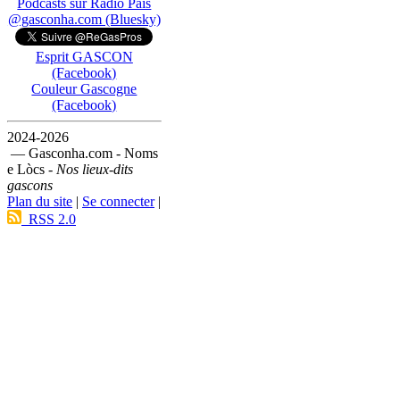
Podcasts sur Ràdio País
@gasconha.com (Bluesky)
Esprit GASCON
(Facebook)
Couleur Gascogne
(Facebook)
2024-2026
— Gasconha.com - Noms
e Lòcs -
Nos lieux-dits
gascons
Plan du site
|
Se connecter
|
RSS 2.0