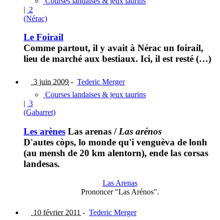
Courses landaises & jeux taurins
|
2
(Nérac)
Le Foirail
Comme partout, il y avait à Nérac un foirail,
lieu de marché aux bestiaux. Ici, il est resté (…)
3 juin 2009
-
Tederic Merger
Courses landaises & jeux taurins
|
3
(Gabarret)
Les arènes
Las arenas
/
Las arénos
D'autes còps, lo monde qu'i venguèva de lonh
(au mensh de 20 km alentorn), ende las corsas
landesas.
Las Arenas
Prononcer "Las Arénos".
10 février 2011
-
Tederic Merger