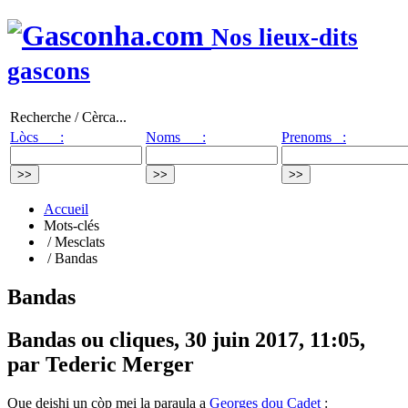
Nos lieux-dits
gascons
Recherche / Cèrca...
Lòcs :
Noms :
Prenoms :
Accueil
Mots-clés
/ Mesclats
/ Bandas
Bandas
Bandas ou cliques, 30 juin 2017, 11:05,
par Tederic Merger
Que deishi un còp mei la paraula a
Georges dou Cadet
: