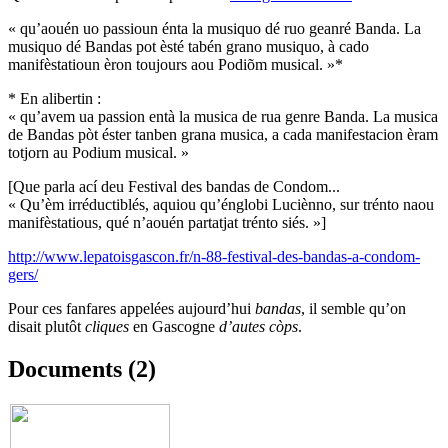
« qu’aouén uo passioun énta la musiquo dé ruo geanré Banda. La
musiquo dé Bandas pot èsté tabén grano musiquo, à cado
manifèstatioun èron toujours aou Podiõm musical. »*
* En alibertin :
« qu’avem ua passion entà la musica de rua genre Banda. La musica
de Bandas pòt éster tanben grana musica, a cada manifestacion èram
totjorn au Podium musical. »
[Que parla ací deu Festival des bandas de Condom...
« Qu’èm irréductiblés, aquiou qu’énglobi Luciènno, sur trénto naou
manifèstatious, qué n’aouén partatjat trénto siés. »]
http://www.lepatoisgascon.fr/n-88-festival-des-bandas-a-condom-
gers/
Pour ces fanfares appelées aujourd’hui
bandas
, il semble qu’on
disait plutôt
cliques
en Gascogne
d’autes còps
.
Documents (2)