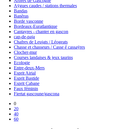
Arbres de Gascogne
Aÿgues caudes / stations thermales
Bandas
Banèras
Borde vasconne
Bordeaux-Euratlantique
Cantayres - chanter en gascon
cap-de-paja
Chafres de Leujats / Léogeats
Chasse et chasseurs / Casse é cassaÿres
Clocher-mur
Courses landaises & jeux taurins
Ecologie
Entre-deux-Mers
Esprit Airial
Esprit Bastide
Esprit Cabane
Faux féminin
Fiertat gascoune/gascona
0
20
40
60