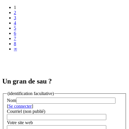
1
2
3
4
5
6
7
8
∞
Un gran de sau ?
(identification facultative)
Nom
[
Se connecter
]
Courriel (non publié)
Votre site web