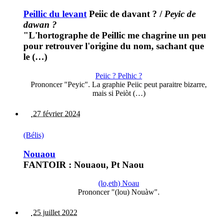
Peillic du levant
Peiic de davant ?
/
Peyic de
dawan ?
"L'hortographe de Peillic me chagrine un peu
pour retrouver l'origine du nom, sachant que
le (…)
Peiic ? Pelhic ?
Prononcer "Peyic". La graphie Peiic peut paraitre bizarre,
mais si Peiòt (…)
27 février 2024
(Bélis)
Nouaou
FANTOIR : Nouaou, Pt Naou
(lo,eth) Noau
Prononcer "(lou) Nouàw".
25 juillet 2022