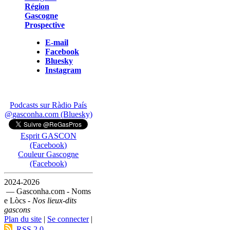
Région
Gascogne
Prospective
E-mail
Facebook
Bluesky
Instagram
Podcasts sur Ràdio País
@gasconha.com (Bluesky)
Esprit GASCON
(Facebook)
Couleur Gascogne
(Facebook)
2024-2026
— Gasconha.com - Noms
e Lòcs -
Nos lieux-dits
gascons
Plan du site
|
Se connecter
|
RSS 2.0