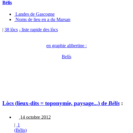
Bélis
Landes de Gascogne
Noms de lieu en a du Marsan
|
38 lòcs
- liste rapide des lòcs
en graphie alibertine :
Belís
Lòcs (lieux-dits = toponymie, paysage...) de
Bélis
:
14 octobre 2012
|
1
(Bélis)