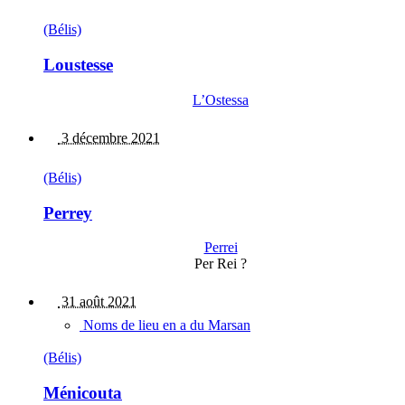
(Bélis)
Loustesse
L’Ostessa
3 décembre 2021
(Bélis)
Perrey
Perrei
Per Rei ?
31 août 2021
Noms de lieu en a du Marsan
(Bélis)
Ménicouta