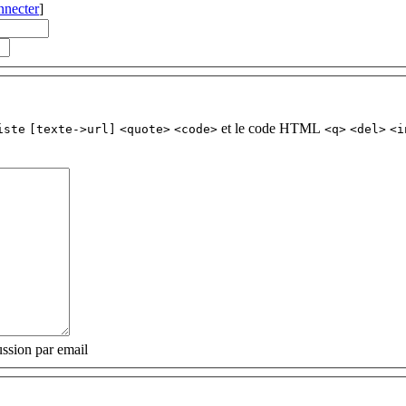
nnecter
]
et le code HTML
iste
[texte->url]
<quote>
<code>
<q>
<del>
<i
ssion par email