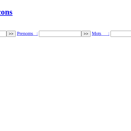
cons
Prenoms :
Mots :