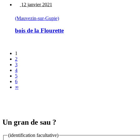
12 janvier 2021
(Mauvezin-sur-Gupie)
bois de la Flourette
1
2
3
4
5
6
∞
Un gran de sau ?
(identification facultative)