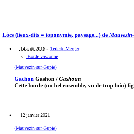
Lòcs (lieux-dits = toponymie, paysage...) de
Mauvezin-
14 août 2016
-
Tederic Merger
Borde vasconne
(Mauvezin-sur-Gupie)
Gachon
Gashon
/
Gashoun
Cette borde (un bel ensemble, vu de trop loin) fig
12 janvier 2021
(Mauvezin-sur-Gupie)