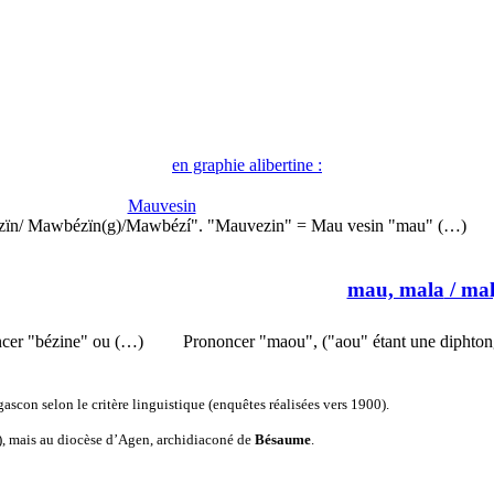
en graphie alibertine :
Mauvesin
zïn/ Mawbézïn(g)/Mawbézí". "Mauvezin" = Mau vesin "mau" (…)
mau, mala
/ mal
ncer "bézine" ou (…)
Prononcer "maou", ("aou" étant une diphton
ascon selon le critère linguistique (enquêtes réalisées vers 1900).
), mais au diocèse d’Agen, archidiaconé de
Bésaume
.