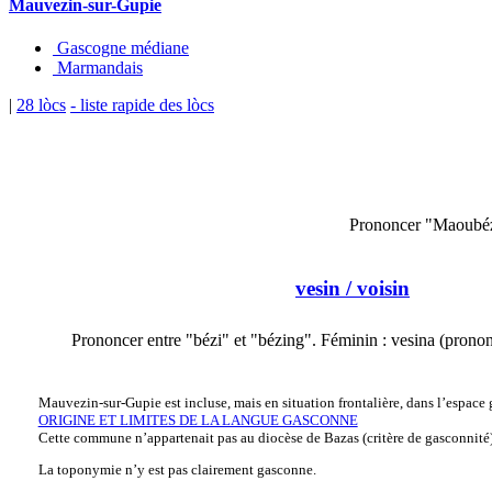
Mauvezin-sur-Gupie
Gascogne médiane
Marmandais
|
28 lòcs
- liste rapide des lòcs
Prononcer "Maoubé
vesin
/ voisin
Prononcer entre "bézi" et "bézing". Féminin : vesina (prono
Mauvezin-sur-Gupie est incluse, mais en situation frontalière, dans l’espace g
ORIGINE ET LIMITES DE LA LANGUE GASCONNE
Cette commune n’appartenait pas au diocèse de Bazas (critère de gasconnité
La toponymie n’y est pas clairement gasconne.