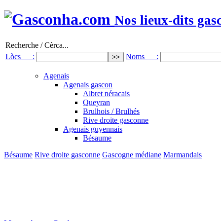
Nos lieux-dits gas
Recherche / Cèrca...
Lòcs :
Noms :
Agenais
Agenais gascon
Albret néracais
Queyran
Brulhois / Brulhés
Rive droite gasconne
Agenais guyennais
Bésaume
Bésaume
Rive droite gasconne
Gascogne médiane
Marmandais