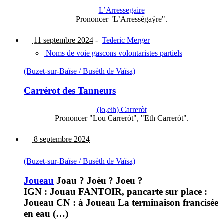
L’Arressegaire
Prononcer "L’Arrességaÿre".
11 septembre 2024
-
Tederic Merger
Noms de voie gascons volontaristes partiels
(Buzet-sur-Baïse / Busèth de Vaïsa)
Carrérot des Tanneurs
(lo,eth) Carreròt
Prononcer "Lou Carreròt", "Eth Carreròt".
8 septembre 2024
(Buzet-sur-Baïse / Busèth de Vaïsa)
Joueau
Joau ? Joèu ? Joeu ?
IGN : Jouau FANTOIR, pancarte sur place :
Joueau CN : à Joueau La terminaison francisée
en eau (…)