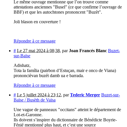
Le même ouvrage mentionne que l’on trouve comme
attestations anciennes "Busel" (ce que confirme l’ouvrage de
BBF) et que les autochtones prononcent "Buzèt".
Joli blason en couverture !
Répondre à ce message
#
Le 27 mai 2024 à 08:38
,
par
Joan Francés Blanc
Buzet-
sur-Baïse
Adishatz,
Tota la família (pairbon d’Estuçan, mair e onco de Viana)
prononcièvan buzét damb ua e barrada.
Répondre à ce message
#
Le 5 juillet 2024 à 23:12
,
par
Tederic Merger
Buzet-sur-
Baïse / Busèth de Vaïsa
Une vague de panneaux "occitans" atteint le département de
Lot-et-Garonne.
Ils doivent s’inspirer du dictionnaire de Bénédicte Boyrie-
Fénié mentionné plus haut, et c’est une source