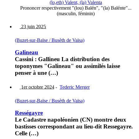
(lo,eth) Valent, (la) Valenta
Prononcer respectivement "(lou) Balén", "(la) Balénte"...
(masculin, féminin)
23 juin 2025
(Buzet-sur-Baïse / Busèth de Vaïsa)
Galineau
Cassini : Gallineu La distribution des
toponymes "Galineau" ou assimilés laisse
penser à une (…)
1er octobre 2024
-
Tederic Merger
(Buzet-sur-Baïse / Busèth de Vaïsa)
Rességayre
Le Cadastre napoléonien (CN) montre deux
bastisses correspondant au lieu-dit Ressegayre.
Celle (…)