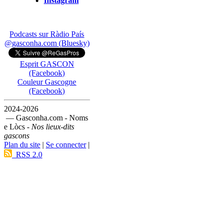
Instagram
Podcasts sur Ràdio País
@gasconha.com (Bluesky)
Esprit GASCON
(Facebook)
Couleur Gascogne
(Facebook)
2024-2026
— Gasconha.com - Noms
e Lòcs -
Nos lieux-dits
gascons
Plan du site
|
Se connecter
|
RSS 2.0