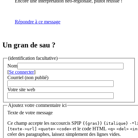
Encore une interprétation néo-régionale, plutôt réussie !
Répondre à ce message
Un gran de sau ?
(identification facultative)
Nom
[
Se connecter
]
Courriel (non publié)
Votre site web
Ajoutez votre commentaire ici
Texte de votre message
Ce champ accepte les raccourcis SPIP
{{gras}}
{italique}
-*l
et le code HTML
[texte->url]
<quote>
<code>
<q>
<del>
<in
créer des paragraphes, laissez simplement des lignes vides.