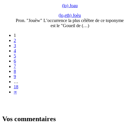
(lo) Joau
(lo,eth) Joèu
Pron. "Jouèw" L’occurrence la plus célèbre de ce toponyme
est le "Goueil de (…)
1
2
3
4
5
6
7
8
9
…
18
∞
Vos commentaires