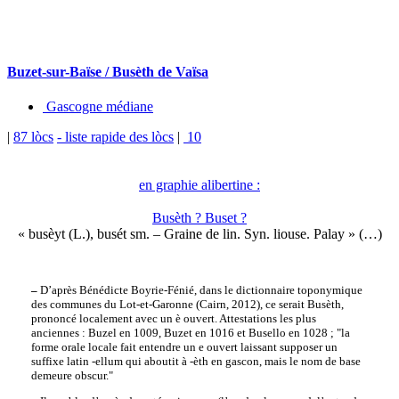
Buzet-sur-Baïse / Busèth de Vaïsa
Gascogne médiane
|
87 lòcs
- liste rapide des lòcs
|
10
en graphie alibertine :
Busèth ? Buset ?
« busèyt (L.), busét sm. – Graine de lin. Syn. liouse. Palay » (…)
–
D’après Bénédicte Boyrie-Fénié, dans le dictionnaire toponymique
des communes du Lot-et-Garonne (Cairn, 2012), ce serait Busèth,
prononcé localement avec un è ouvert. Attestations les plus
anciennes : Buzel en 1009, Buzet en 1016 et Busello en 1028 ; "la
forme orale locale fait entendre un e ouvert laissant supposer un
suffixe latin -ellum qui aboutit à -èth en gascon, mais le nom de base
demeure obscur."