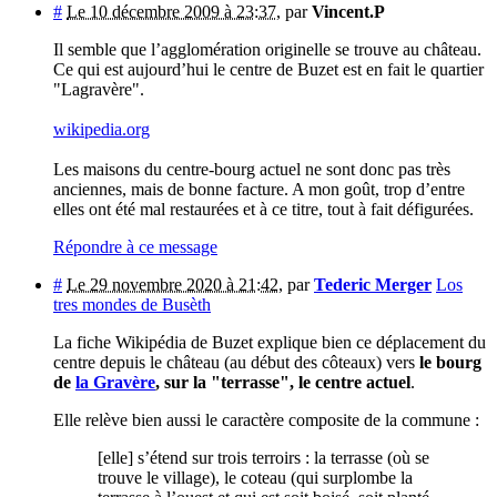
#
Le 10 décembre 2009 à 23:37
,
par
Vincent.P
Il semble que l’agglomération originelle se trouve au château.
Ce qui est aujourd’hui le centre de Buzet est en fait le quartier
"Lagravère".
wikipedia.org
Les maisons du centre-bourg actuel ne sont donc pas très
anciennes, mais de bonne facture. A mon goût, trop d’entre
elles ont été mal restaurées et à ce titre, tout à fait défigurées.
Répondre à ce message
#
Le 29 novembre 2020 à 21:42
,
par
Tederic Merger
Los
tres mondes de Busèth
La fiche Wikipédia de Buzet explique bien ce déplacement du
centre depuis le château (au début des côteaux) vers
le bourg
de
la Gravère
, sur la "terrasse", le centre actuel
.
Elle relève bien aussi le caractère composite de la commune :
[elle] s’étend sur trois terroirs : la terrasse (où se
trouve le village), le coteau (qui surplombe la