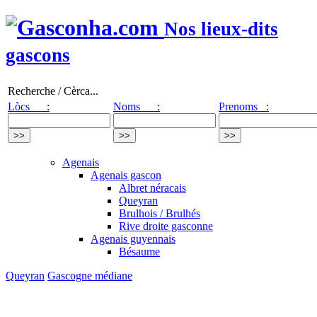
Nos lieux-dits
gascons
Recherche / Cèrca...
Lòcs :
Noms :
Prenoms :
Agenais
Agenais gascon
Albret néracais
Queyran
Brulhois / Brulhés
Rive droite gasconne
Agenais guyennais
Bésaume
Queyran
Gascogne médiane