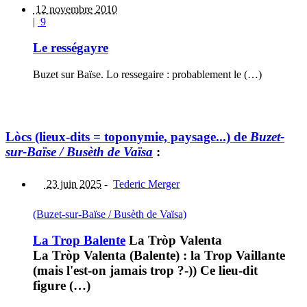
12 novembre 2010
|
9
Le rességayre
Buzet sur Baïse. Lo ressegaire : probablement le (…)
Lòcs (lieux-dits = toponymie, paysage...) de
Buzet-
sur-Baïse / Busèth de Vaïsa
:
23 juin 2025
-
Tederic Merger
(Buzet-sur-Baïse / Busèth de Vaïsa)
La Trop Balente
La Tròp Valenta
La Tròp Valenta (Balente) : la Trop Vaillante
(mais l'est-on jamais trop ?-)) Ce lieu-dit
figure (…)