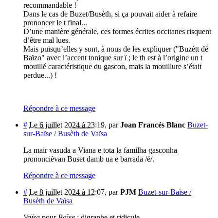
recommandable !
Dans le cas de Buzet/Busèth, si ça pouvait aider à refaire
prononcer le t final...
D’une manière générale, ces formes écrites occitanes risquent
d’être mal lues.
Mais puisqu’elles y sont, à nous de les expliquer ("Buzètt dé
Baïzo" avec l’accent tonique sur ï ; le th est à l’origine un t
mouillé caractéristique du gascon, mais la mouillure s’était
perdue...) !
Répondre à ce message
#
Le 6 juillet 2024 à 23:19
,
par
Joan Francés Blanc
Buzet-
sur-Baïse / Busèth de Vaïsa
La mair vasuda a Viana e tota la familha gasconha
prononcièvan Buset damb ua e barrada /é/.
Répondre à ce message
#
Le 8 juillet 2024 à 12:07
,
par
PJM
Buzet-sur-Baïse /
Busèth de Vaïsa
Vaïsa
pour
Baïse
: digraphe et ridicule