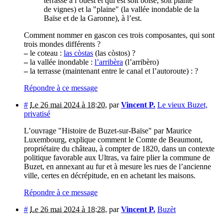
terrasse à l’ouest et qui est soit boisé, soit planté
de vignes) et la "plaine" (la vallée inondable de la
Baïse et de la Garonne), à l’est.
Comment nommer en gascon ces trois composantes, qui sont
trois mondes différents ?
–
le coteau :
las còstas
(las còstos) ?
–
la vallée inondable :
l’arribèra
(l’arribèro)
–
la terrasse (maintenant entre le canal et l’autoroute) : ?
Répondre à ce message
#
Le 26 mai 2024 à 18:20
,
par
Vincent P.
Le vieux Buzet,
privatisé
L’ouvrage "Histoire de Buzet-sur-Baïse" par Maurice
Luxembourg, explique comment le Comte de Beaumont,
propriétaire du château, à compter de 1820, dans un contexte
politique favorable aux Ultras, va faire plier la commune de
Buzet, en annexant au fur et à mesure les rues de l’ancienne
ville, certes en décrépitude, en en achetant les maisons.
Répondre à ce message
#
Le 26 mai 2024 à 18:28
,
par
Vincent P.
Buzèt