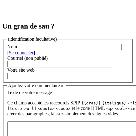
Un gran de sau ?
(identification facultative)
Nom
[
Se connecter
]
Courriel (non publié)
Votre site web
Ajoutez votre commentaire ici
Texte de votre message
Ce champ accepte les raccourcis SPIP
{{gras}}
{italique}
-*l
et le code HTML
[texte->url]
<quote>
<code>
<q>
<del>
<in
créer des paragraphes, laissez simplement des lignes vides.