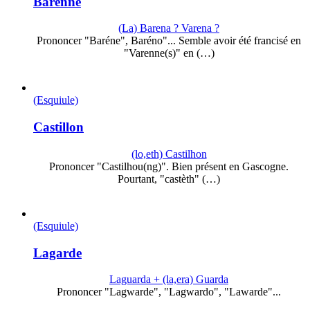
Barenne
(La) Barena ? Varena ?
Prononcer "Baréne", Baréno"... Semble avoir été francisé en
"Varenne(s)" en (…)
(Esquiule)
Castillon
(lo,eth) Castilhon
Prononcer "Castilhou(ng)". Bien présent en Gascogne.
Pourtant, "castèth" (…)
(Esquiule)
Lagarde
Laguarda + (la,era) Guarda
Prononcer "Lagwarde", "Lagwardo", "Lawarde"...