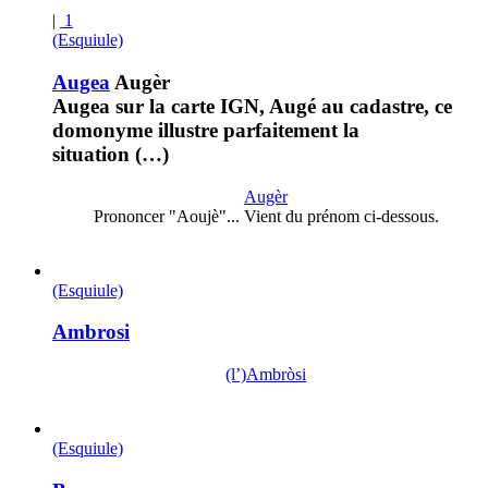
|
1
(Esquiule)
Augea
Augèr
Augea sur la carte IGN, Augé au cadastre, ce
domonyme illustre parfaitement la
situation (…)
Augèr
Prononcer "Aoujè"... Vient du prénom ci-dessous.
(Esquiule)
Ambrosi
(l’)Ambròsi
(Esquiule)