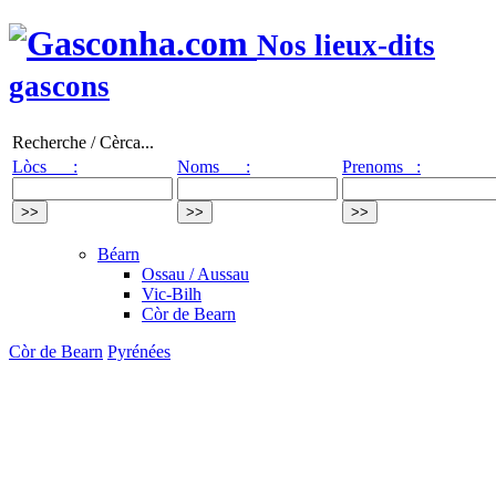
Nos lieux-dits
gascons
Recherche / Cèrca...
Lòcs :
Noms :
Prenoms :
Béarn
Ossau / Aussau
Vic-Bilh
Còr de Bearn
Còr de Bearn
Pyrénées