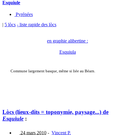
Esquiule
Pyrénées
|
5 lòcs
- liste rapide des lòcs
en graphie alibertine :
Esquiula
Commune largement basque, même si liée au Béarn.
Lòcs (lieux-dits = toponymie, paysage...) de
Esquiule
:
24 mars 2010
-
Vincent P.