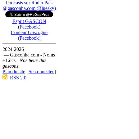
Podcasts sur Ràdio País
@gasconha.com (Bluesky)
Esprit GASCON
(Facebook)
Couleur Gascogne
(Facebook)
2024-2026
— Gasconha.com - Noms
e Lòcs -
Nos lieux-dits
gascons
Plan du site
|
Se connecter
|
RSS 2.0