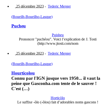
25 décembre 2023
-
Tederic Merger
(Boueilh-Boueilho-Lasque)
Pucheu
Puisheu
Prononcer "puchéou". Voici l’explication de J. Tosti
(http://www.jtosti.com/nom
25 décembre 2023
-
Tederic Merger
(Boueilh-Boueilho-Lasque)
Hourticolou
Connu par l'IGN jusque vers 1950... il vaut la
peine que Gasconha.com tente de le sauver !
C'est (…)
Horticòlo
Le suffixe -òlo (-òlou) fait d’adorables noms gascons !