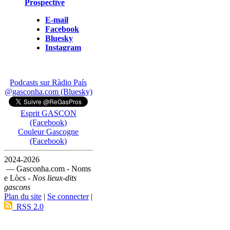
Prospective
E-mail
Facebook
Bluesky
Instagram
Podcasts sur Ràdio País
@gasconha.com (Bluesky)
Esprit GASCON
(Facebook)
Couleur Gascogne
(Facebook)
2024-2026
— Gasconha.com - Noms
e Lòcs -
Nos lieux-dits
gascons
Plan du site
|
Se connecter
|
RSS 2.0