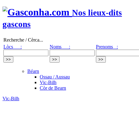
Nos lieux-dits
gascons
Recherche / Cèrca...
Lòcs :
Noms :
Prenoms :
Béarn
Ossau / Aussau
Vic-Bilh
Còr de Bearn
Vic-Bilh