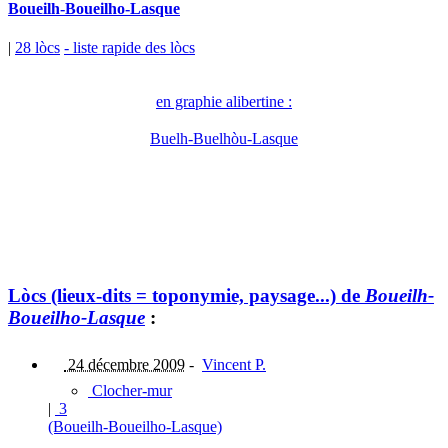
Boueilh-Boueilho-Lasque
|
28 lòcs
- liste rapide des lòcs
en graphie alibertine :
Buelh-Buelhòu-Lasque
Lòcs (lieux-dits = toponymie, paysage...) de
Boueilh-
Boueilho-Lasque
:
24 décembre 2009
-
Vincent P.
Clocher-mur
|
3
(Boueilh-Boueilho-Lasque)