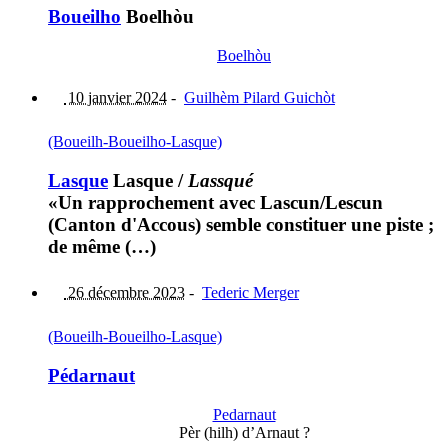
Boueilho
Boelhòu
Boelhòu
10 janvier 2024
-
Guilhèm Pilard Guichòt
(Boueilh-Boueilho-Lasque)
Lasque
Lasque
/
Lassqué
«Un rapprochement avec Lascun/Lescun
(Canton d'Accous) semble constituer une piste ;
de même (…)
26 décembre 2023
-
Tederic Merger
(Boueilh-Boueilho-Lasque)
Pédarnaut
Pedarnaut
Pèr (hilh) d’Arnaut ?