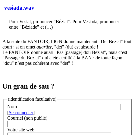
vesiada.wav
Pour Vesiat, prononcer "Béziat". Pour Vesiada, prononcer
entre "Béziade" et (…)
A la suite du FANTOIR, l’IGN donne maintenant "Det Beziat" tout
court ; si on omet
quartier
, "det" (du) est absurde !
Le FANTOIR donne aussi "Pas [passage] dou Beziat", mais c’est
"Passage du Beziat" qui a été certifié à la BAN ; de toute façon,
"dou" n’est pas cohérent avec "det" !
Un gran de sau ?
(identification facultative)
Nom
[
Se connecter
]
Courriel (non publié)
Votre site web