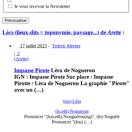
Je veux recevoir la Newsletter
Lòcs (lieux-dits = toponymie, paysage...) de
Arette
:
17 juillet 2023
-
Tederic Merger
|
2
(Arette)
Impasse Pirote
Lèra de Nogueron
IGN : Impasse Pirote Sur place : Impasse
Pirotte / Lèra de Nogueron La graphie "Pirote"
avec un (…)
(era) Lèra
(lo,eth) Nogueron
Prononcer "(lou,eth) Nouguérou(ng)". (lo) Noguèir
Prononcer "(lou) (…)