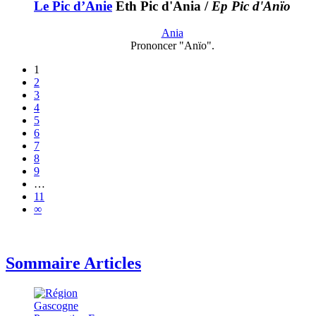
Le Pic d’Anie
Eth Pic d'Ania
/
Ep Pic d'Anïo
Ania
Prononcer "Anïo".
1
2
3
4
5
6
7
8
9
…
11
∞
Sommaire Articles