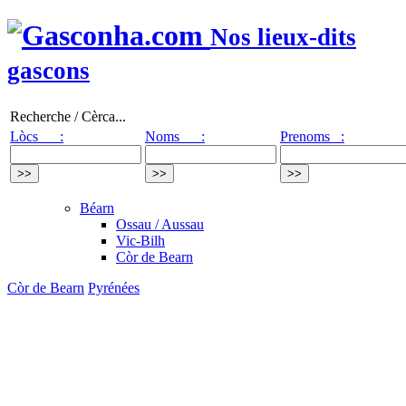
Nos lieux-dits
gascons
Recherche / Cèrca...
Lòcs :
Noms :
Prenoms :
Béarn
Ossau / Aussau
Vic-Bilh
Còr de Bearn
Còr de Bearn
Pyrénées