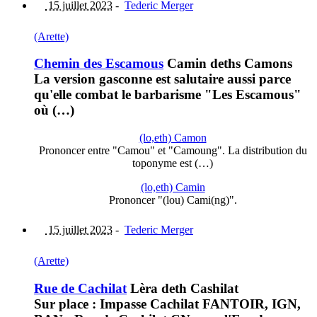
15 juillet 2023
-
Tederic Merger
(Arette)
Chemin des Escamous
Camin deths Camons
La version gasconne est salutaire aussi parce
qu'elle combat le barbarisme "Les Escamous"
où (…)
(lo,eth) Camon
Prononcer entre "Camou" et "Camoung". La distribution du
toponyme est (…)
(lo,eth) Camin
Prononcer "(lou) Cami(ng)".
15 juillet 2023
-
Tederic Merger
(Arette)
Rue de Cachilat
Lèra deth Cashilat
Sur place : Impasse Cachilat FANTOIR, IGN,