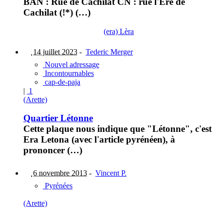
BAN : Rue de Cachilat CN : rue l'Ere de
Cachilat (!*) (…)
(era) Lèra
14 juillet 2023
-
Tederic Merger
Nouvel adressage
Incontournables
cap-de-paja
|
1
(Arette)
Quartier Létonne
Cette plaque nous indique que "Létonne", c'est
Era Letona (avec l'article pyrénéen), à
prononcer (…)
6 novembre 2013
-
Vincent P.
Pyrénées
(Arette)