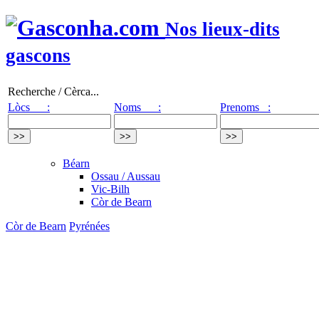
Nos lieux-dits
gascons
Recherche / Cèrca...
Lòcs :
Noms :
Prenoms :
Béarn
Ossau / Aussau
Vic-Bilh
Còr de Bearn
Còr de Bearn
Pyrénées