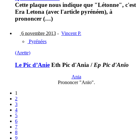
Cette plaque nous indique que "Létonne", c'est
Era Letona (avec l'article pyrénéen), à
prononcer (…)
6 novembre 2013
-
Vincent P.
Pyrénées
(Arette)
Le Pic d’Anie
Eth Pic d'Ania
/
Ep Pic d'Anïo
Ania
Prononcer "Anïo".
1
2
3
4
5
6
7
8
9