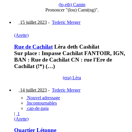
(lo,eth) Camin
Prononcer "(lou) Cami(ng)".
15 juillet 2023
-
Tederic Merger
(Arette)
Rue de Cachilat
Lèra deth Cashilat
Sur place : Impasse Cachilat FANTOIR, IGN,
BAN : Rue de Cachilat CN : rue l'Ere de
Cachilat (!*) (…)
(era) Lèra
14 juillet 2023
-
Tederic Merger
Nouvel adressage
Incontournables
cap-de-paja
|
1
(Arette)
Quartier Létonne