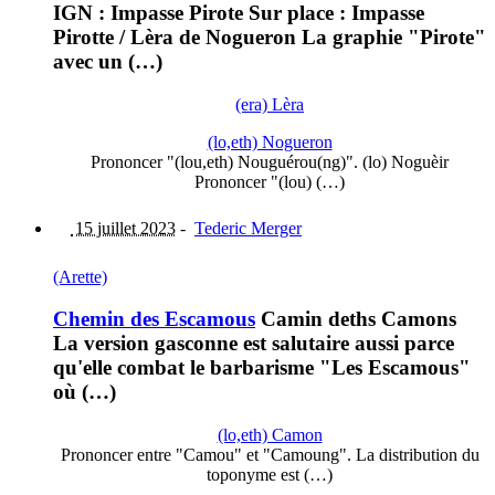
IGN : Impasse Pirote Sur place : Impasse
Pirotte / Lèra de Nogueron La graphie "Pirote"
avec un (…)
(era) Lèra
(lo,eth) Nogueron
Prononcer "(lou,eth) Nouguérou(ng)". (lo) Noguèir
Prononcer "(lou) (…)
15 juillet 2023
-
Tederic Merger
(Arette)
Chemin des Escamous
Camin deths Camons
La version gasconne est salutaire aussi parce
qu'elle combat le barbarisme "Les Escamous"
où (…)
(lo,eth) Camon
Prononcer entre "Camou" et "Camoung". La distribution du
toponyme est (…)