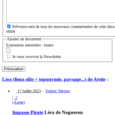
Prévenez-moi de tous les nouveaux commentaires de cette discu
email
Ajouter un document
Extensions autorisées : toutes
Je veux recevoir la Newsletter
Lòcs (lieux-dits = toponymie, paysage...) de
Arette
:
17 juillet 2023
-
Tederic Merger
|
2
(Arette)
Impasse Pirote
Lèra de Nogueron