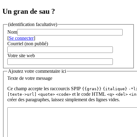
Un gran de sau ?
(identification facultative)
Nom
[
Se connecter
]
Courriel (non publié)
Votre site web
Ajoutez votre commentaire ici
Texte de votre message
Ce champ accepte les raccourcis SPIP
{{gras}}
{italique}
-*l
et le code HTML
[texte->url]
<quote>
<code>
<q>
<del>
<in
créer des paragraphes, laissez simplement des lignes vides.