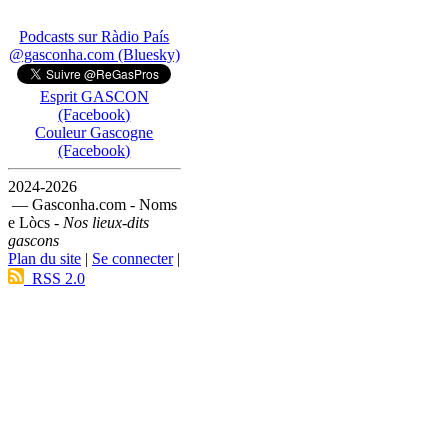
Podcasts sur Ràdio País
@gasconha.com (Bluesky)
Esprit GASCON
(Facebook)
Couleur Gascogne
(Facebook)
2024-2026
— Gasconha.com - Noms
e Lòcs -
Nos lieux-dits
gascons
Plan du site
|
Se connecter
|
RSS 2.0