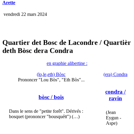
Arette
vendredi 22 mars 2024
Quartier det Bosc de Lacondre
/ Quartièr
deth Bòsc dera Condra
en graphie alibertine :
(lo,le,eth) Bòsc
(era) Condra
Prononcer "Lou Bòs", "Eth Bòs"...
condra
/
bòsc
/ bois
ravin
Dans le sens de "petite forêt". Dérivés :
(Jean
bosquet (prononcer "bousquétt") (…)
Eygun -
Aspe)