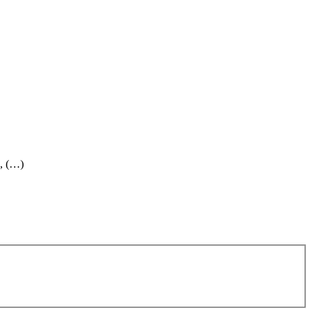
", (…)