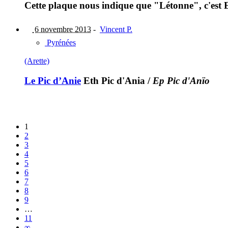
Cette plaque nous indique que "Létonne", c'est E
6 novembre 2013
-
Vincent P.
Pyrénées
(Arette)
Le Pic d’Anie
Eth Pic d'Ania
/
Ep Pic d'Anïo
1
2
3
4
5
6
7
8
9
…
11
∞