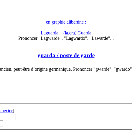
en graphie alibertine :
Laguarda + (la,era) Guarda
Prononcer "Lagwarde", "Lagwardo", "Lawarde"...
guarda
/ poste de garde
ncien, peut-être d’origine germanique. Prononcer "gwarde", "gwardo
nnecter
]