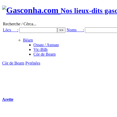
Nos lieux-dits gas
Recherche / Cèrca...
Lòcs :
Noms :
Béarn
Ossau / Aussau
Vic-Bilh
Còr de Bearn
Còr de Bearn
Pyrénées
Arette