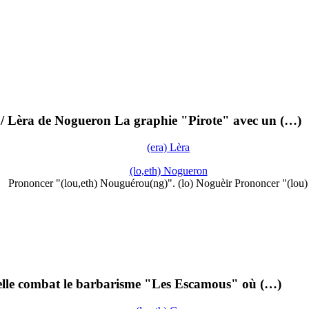
e / Lèra de Nogueron La graphie "Pirote" avec un (…)
(era) Lèra
(lo,eth) Nogueron
Prononcer "(lou,eth) Nouguérou(ng)". (lo) Noguèir Prononcer "(lou
u'elle combat le barbarisme "Les Escamous" où (…)