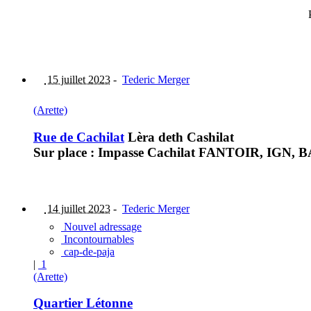
15 juillet 2023
-
Tederic Merger
(Arette)
Rue de Cachilat
Lèra deth Cashilat
Sur place : Impasse Cachilat FANTOIR, IGN, BAN
14 juillet 2023
-
Tederic Merger
Nouvel adressage
Incontournables
cap-de-paja
|
1
(Arette)
Quartier Létonne