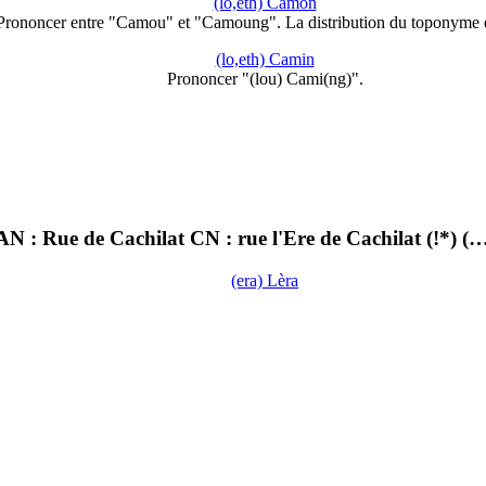
(lo,eth) Camon
Prononcer entre "Camou" et "Camoung". La distribution du toponyme 
(lo,eth) Camin
Prononcer "(lou) Cami(ng)".
 : Rue de Cachilat CN : rue l'Ere de Cachilat (!*) (
(era) Lèra