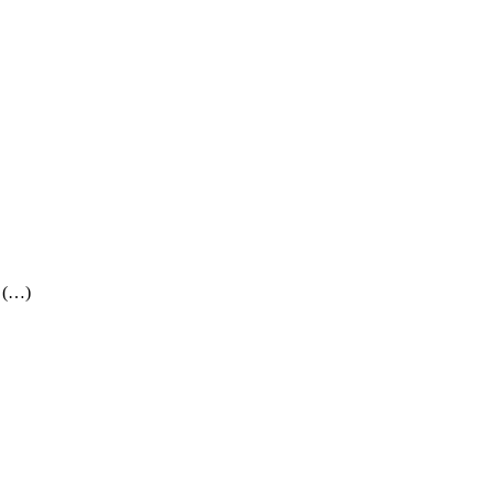
) (…)