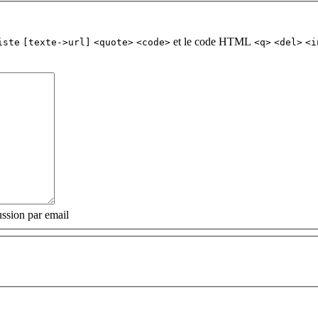
et le code HTML
iste
[texte->url]
<quote>
<code>
<q>
<del>
<i
ssion par email