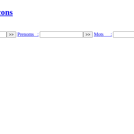
cons
Prenoms :
Mots :