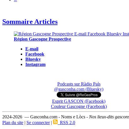
Sommaire Articles
Région Gascogne Prospective
E-mail
Facebook
Bluesky
Instagram
Podcasts sur Ràdio País
@gasconha.com (Bluesky)
Esprit GASCON (Facebook)
Couleur Gascogne (Facebook)
2024-2026 — Gasconha.com - Noms e Lòcs -
Nos lieux-dits gascon
Plan du site
|
Se connecter
|
RSS 2.0