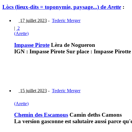
Lòcs (lieux-dits = toponymie, paysage...) de
Arette
:
17 juillet 2023
-
Tederic Merger
|
2
(Arette)
Impasse Pirote
Lèra de Nogueron
IGN : Impasse Pirote Sur place : Impasse Pirott
15 juillet 2023
-
Tederic Merger
(Arette)
Chemin des Escamous
Camin deths Camons
La version gasconne est salutaire aussi parce q