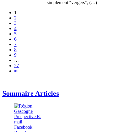
simplement "vergers", (…)
1
2
3
4
5
6
7
8
9
…
27
∞
Sommaire Articles