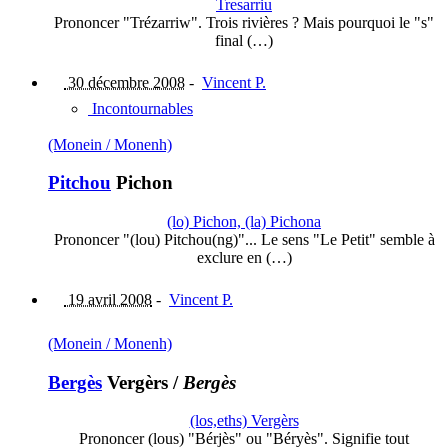
Tresarriu
Prononcer "Trézarriw". Trois rivières ? Mais pourquoi le "s"
final (…)
30 décembre 2008
-
Vincent P.
Incontournables
(Monein / Monenh)
Pitchou
Pichon
(lo) Pichon, (la) Pichona
Prononcer "(lou) Pitchou(ng)"... Le sens "Le Petit" semble à
exclure en (…)
19 avril 2008
-
Vincent P.
(Monein / Monenh)
Bergès
Vergèrs
/
Bergès
(los,eths) Vergèrs
Prononcer (lous) "Bérjès" ou "Béryès". Signifie tout