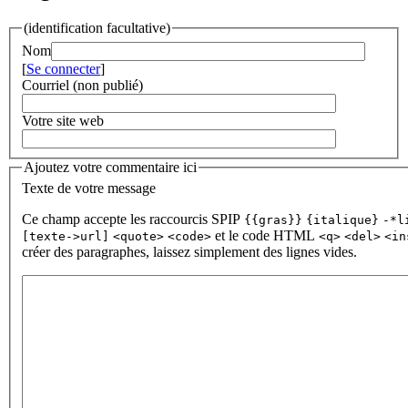
(identification facultative)
Nom
[
Se connecter
]
Courriel (non publié)
Votre site web
Ajoutez votre commentaire ici
Texte de votre message
Ce champ accepte les raccourcis SPIP
{{gras}}
{italique}
-*l
et le code HTML
[texte->url]
<quote>
<code>
<q>
<del>
<in
créer des paragraphes, laissez simplement des lignes vides.