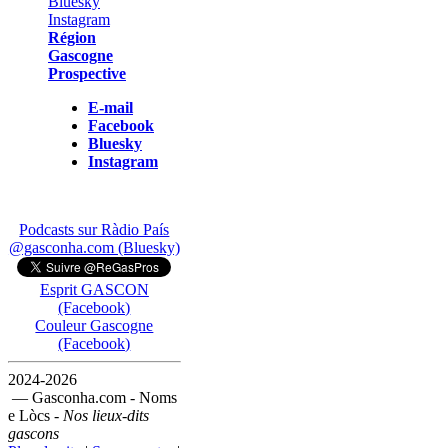
Région
Gascogne
Prospective
E-mail
Facebook
Bluesky
Instagram
Podcasts sur Ràdio País
@gasconha.com (Bluesky)
Esprit GASCON
(Facebook)
Couleur Gascogne
(Facebook)
2024-2026
— Gasconha.com - Noms
e Lòcs -
Nos lieux-dits
gascons