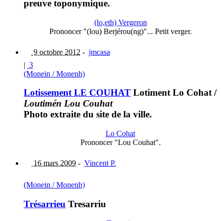
preuve toponymique.
(lo,eth) Vergeron
Prononcer "(lou) Berjérou(ng)"... Petit verger.
9 octobre 2012
-
jmcasa
|
3
(Monein / Monenh)
Lotissement LE COUHAT
Lotiment Lo Cohat
/
Loutimén Lou Couhat
Photo extraite du site de la ville.
Lo Cohat
Prononcer "Lou Couhat".
16 mars 2009
-
Vincent P.
(Monein / Monenh)
Trésarrieu
Tresarriu