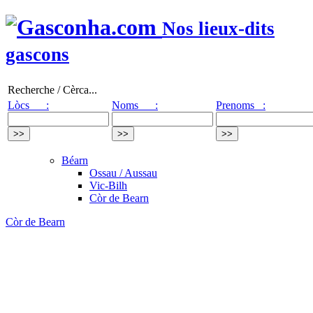
Nos lieux-dits
gascons
Recherche / Cèrca...
Lòcs :
Noms :
Prenoms :
Béarn
Ossau / Aussau
Vic-Bilh
Còr de Bearn
Còr de Bearn