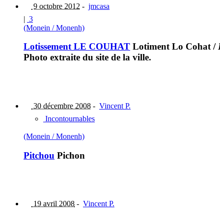
9 octobre 2012
-
jmcasa
|
3
(Monein / Monenh)
Lotissement LE COUHAT
Lotiment Lo Cohat
/
Photo extraite du site de la ville.
30 décembre 2008
-
Vincent P.
Incontournables
(Monein / Monenh)
Pitchou
Pichon
19 avril 2008
-
Vincent P.