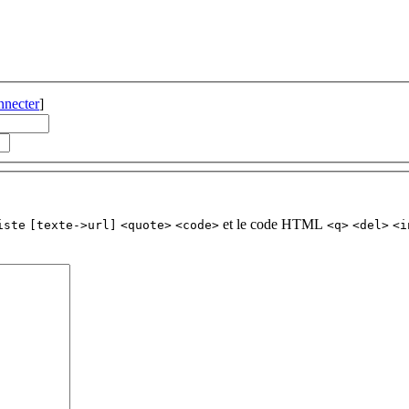
nnecter
]
et le code HTML
iste
[texte->url]
<quote>
<code>
<q>
<del>
<i