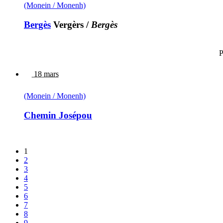
(Monein / Monenh)
Bergès
Vergèrs
/
Bergès
P
18 mars
(Monein / Monenh)
Chemin Josépou
1
2
3
4
5
6
7
8
9