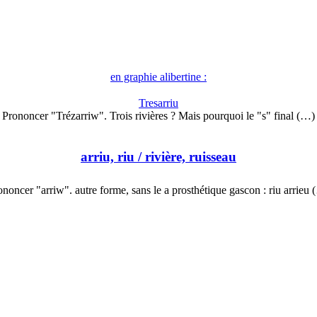
en graphie alibertine :
Tresarriu
Prononcer "Trézarriw". Trois rivières ? Mais pourquoi le "s" final (…)
arriu, riu
/ rivière, ruisseau
ononcer "arriw". autre forme, sans le a prosthétique gascon : riu arrieu 