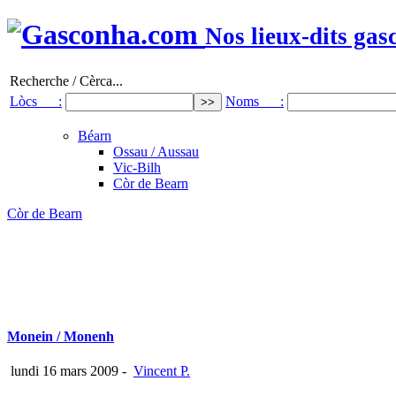
Nos lieux-dits gas
Recherche / Cèrca...
Lòcs :
Noms :
Béarn
Ossau / Aussau
Vic-Bilh
Còr de Bearn
Còr de Bearn
Monein / Monenh
lundi 16 mars 2009
-
Vincent P.