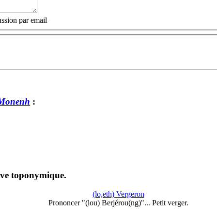
ssion par email
 Monenh
:
euve toponymique.
(lo,eth) Vergeron
Prononcer "(lou) Berjérou(ng)"... Petit verger.