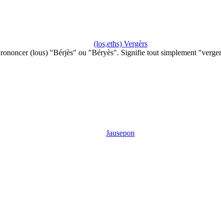
(los,eths) Vergèrs
rononcer (lous) "Bérjès" ou "Béryès". Signifie tout simplement "verge
Jausepon