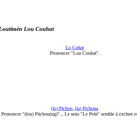
Loutimén Lou Couhat
Lo Cohat
Prononcer "Lou Couhat".
(lo) Pichon, (la) Pichona
Prononcer "(lou) Pitchou(ng)"... Le sens "Le Petit" semble à exclure 