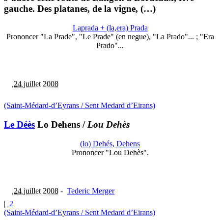
gauche. Des platanes, de la vigne, (…)
Laprada + (la,era) Prada
Prononcer "La Prade", "Le Prade" (en negue), "La Prado"... ; "Era
Prado"...
24 juillet 2008
(Saint-Médard-d’Eyrans / Sent Medard d’Eirans)
Le Déès
Lo Dehens
/
Lou Dehès
(lo) Dehés, Dehens
Prononcer "Lou Dehès".
24 juillet 2008
-
Tederic Merger
|
2
(Saint-Médard-d’Eyrans / Sent Medard d’Eirans)