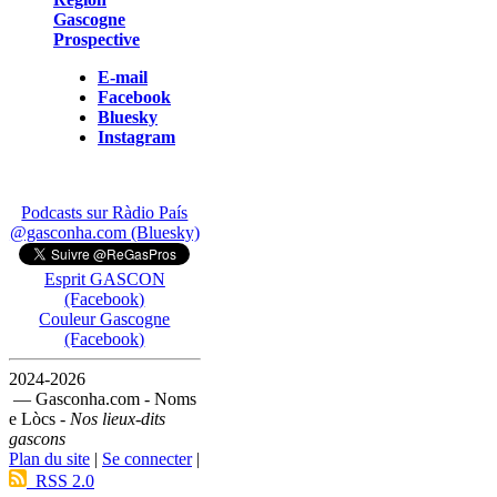
Gascogne
Prospective
E-mail
Facebook
Bluesky
Instagram
Podcasts sur Ràdio País
@gasconha.com (Bluesky)
Esprit GASCON
(Facebook)
Couleur Gascogne
(Facebook)
2024-2026
— Gasconha.com - Noms
e Lòcs -
Nos lieux-dits
gascons
Plan du site
|
Se connecter
|
RSS 2.0