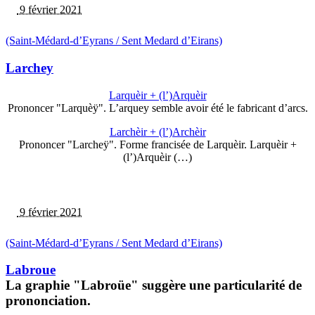
9 février 2021
(Saint-Médard-d’Eyrans / Sent Medard d’Eirans)
Larchey
Larquèir + (l’)Arquèir
Prononcer "Larquèÿ". L’arquey semble avoir été le fabricant d’arcs.
Larchèir + (l’)Archèir
Prononcer "Larcheÿ". Forme francisée de Larquèir. Larquèir +
(l’)Arquèir (…)
9 février 2021
(Saint-Médard-d’Eyrans / Sent Medard d’Eirans)
Labroue
La graphie "Labroüe" suggère une particularité de
prononciation.