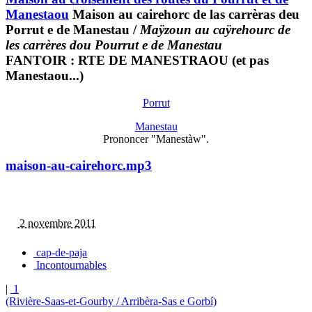
Manestaou
Maison au cairehorc de las carrèras deu
Porrut e de Manestau
/
Maÿzoun au caÿrehourc de
les carrères dou Pourrut e de Manestau
FANTOIR : RTE DE MANESTRAOU (et pas
Manestaou...)
Porrut
Manestau
Prononcer "Manestàw".
maison-au-cairehorc.mp3
2 novembre 2011
cap-de-paja
Incontournables
|
1
(Rivière-Saas-et-Gourby / Arribèra-Sas e Gorbí)