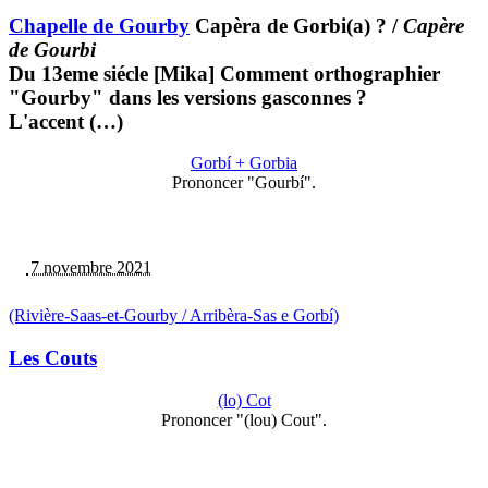
Chapelle de Gourby
Capèra de Gorbi(a) ?
/
Capère
de Gourbi
Du 13eme siécle [Mika] Comment orthographier
"Gourby" dans les versions gasconnes ?
L'accent (…)
Gorbí + Gorbia
Prononcer "Gourbí".
7 novembre 2021
(Rivière-Saas-et-Gourby / Arribèra-Sas e Gorbí)
Les Couts
(lo) Cot
Prononcer "(lou) Cout".