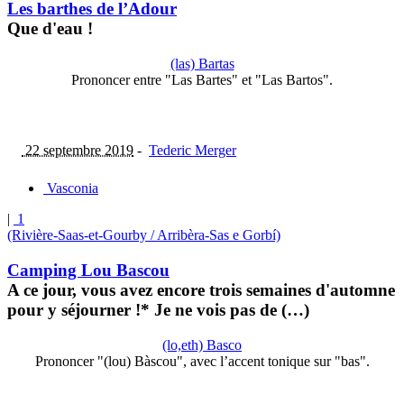
Les barthes de l’Adour
Que d'eau !
(las) Bartas
Prononcer entre "Las Bartes" et "Las Bartos".
22 septembre 2019
-
Tederic Merger
Vasconia
|
1
(Rivière-Saas-et-Gourby / Arribèra-Sas e Gorbí)
Camping Lou Bascou
A ce jour, vous avez encore trois semaines d'automne
pour y séjourner !* Je ne vois pas de (…)
(lo,eth) Basco
Prononcer "(lou) Bàscou", avec l’accent tonique sur "bas".