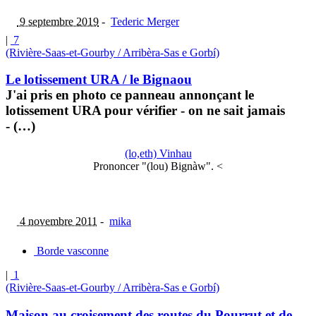
9 septembre 2019
-
Tederic Merger
|
7
(Rivière-Saas-et-Gourby / Arribèra-Sas e Gorbí)
Le lotissement URA / le Bignaou
J'ai pris en photo ce panneau annonçant le
lotissement URA pour vérifier - on ne sait jamais
- (…)
(lo,eth) Vinhau
Prononcer "(lou) Bignàw". <
4 novembre 2011
-
mika
Borde vasconne
|
1
(Rivière-Saas-et-Gourby / Arribèra-Sas e Gorbí)
Maison au croisement des routes du Pourrut et de