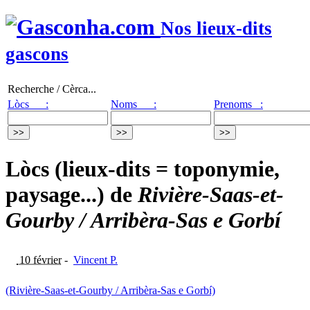
Nos lieux-dits
gascons
Recherche / Cèrca...
Lòcs :
Noms :
Prenoms :
Lòcs (lieux-dits = toponymie,
paysage...) de
Rivière-Saas-et-
Gourby / Arribèra-Sas e Gorbí
10 février
-
Vincent P.
(Rivière-Saas-et-Gourby / Arribèra-Sas e Gorbí)