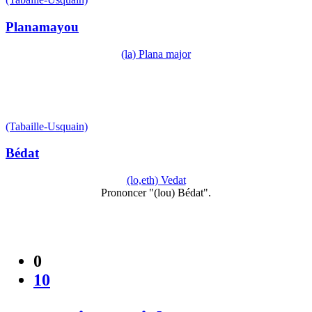
Planamayou
(la) Plana major
(Tabaille-Usquain)
Bédat
(lo,eth) Vedat
Prononcer "(lou) Bédat".
0
10