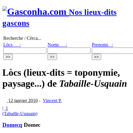
Nos lieux-dits
gascons
Recherche / Cèrca...
Lòcs :
Noms :
Prenoms :
Lòcs (lieux-dits = toponymie,
paysage...) de
Tabaille-Usquain
12 janvier 2010
-
Vincent P.
|
1
(Tabaille-Usquain)
Domecq
Domec