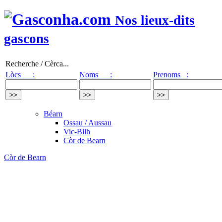
Nos lieux-dits
gascons
Recherche / Cèrca...
Lòcs :
Noms :
Prenoms :
Béarn
Ossau / Aussau
Vic-Bilh
Còr de Bearn
Còr de Bearn