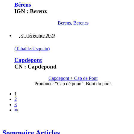
Bérens
IGN : Berenz
Berens, Berencs
31 décembre 2023
(Tabaille-Usquain)
Capdepont
CN : Capdepond
Capdepont + Cap de Pont
Prononcer "Cap dé poun". Bout du pont.
1
2
3
∞
Sommaire Articles