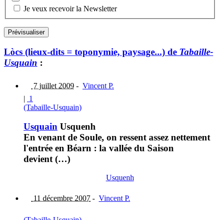
Je veux recevoir la Newsletter
Lòcs (lieux-dits = toponymie, paysage...) de
Tabaille-
Usquain
:
7 juillet 2009
-
Vincent P.
|
1
(Tabaille-Usquain)
Usquain
Usquenh
En venant de Soule, on ressent assez nettement
l'entrée en Béarn : la vallée du Saison
devient (…)
Usquenh
11 décembre 2007
-
Vincent P.
(Tabaille-Usquain)