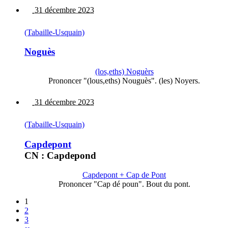
31 décembre 2023
(Tabaille-Usquain)
Noguès
(los,eths) Noguèrs
Prononcer "(lous,eths) Nouguès". (les) Noyers.
31 décembre 2023
(Tabaille-Usquain)
Capdepont
CN : Capdepond
Capdepont + Cap de Pont
Prononcer "Cap dé poun". Bout du pont.
1
2
3