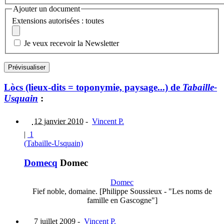
Ajouter un document
Extensions autorisées : toutes
Je veux recevoir la Newsletter
Lòcs (lieux-dits = toponymie, paysage...) de
Tabaille-
Usquain
:
12 janvier 2010
-
Vincent P.
|
1
(Tabaille-Usquain)
Domecq
Domec
Domec
Fief noble, domaine. [Philippe Soussieux - "Les noms de
famille en Gascogne"]
7 juillet 2009
-
Vincent P.