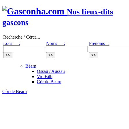
Nos lieux-dits
gascons
Recherche / Cèrca...
Lòcs :
Noms :
Prenoms :
Béarn
Ossau / Aussau
Vic-Bilh
Còr de Bearn
Còr de Bearn