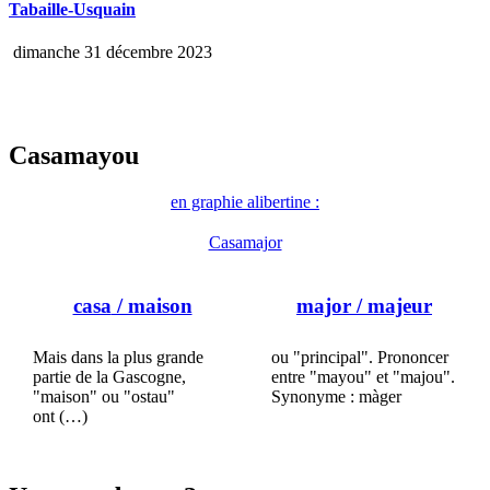
Tabaille-Usquain
dimanche 31 décembre 2023
Casamayou
en graphie alibertine :
Casamajor
casa
/ maison
major
/ majeur
Mais dans la plus grande
ou "principal". Prononcer
partie de la Gascogne,
entre "mayou" et "majou".
"maison" ou "ostau"
Synonyme : màger
ont (…)