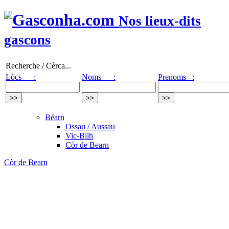
Nos lieux-dits
gascons
Recherche / Cèrca...
Lòcs :
Noms :
Prenoms :
Béarn
Ossau / Aussau
Vic-Bilh
Còr de Bearn
Còr de Bearn