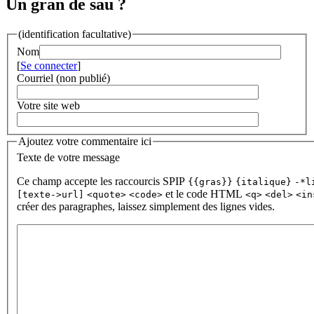
Un gran de sau ?
(identification facultative)
Nom
[
Se connecter
]
Courriel (non publié)
Votre site web
Ajoutez votre commentaire ici
Texte de votre message
Ce champ accepte les raccourcis SPIP
{{gras}}
{italique}
-*l
et le code HTML
[texte->url]
<quote>
<code>
<q>
<del>
<in
créer des paragraphes, laissez simplement des lignes vides.