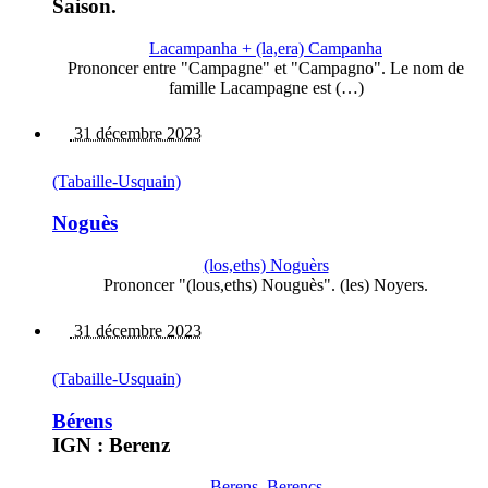
Saison.
Lacampanha + (la,era) Campanha
Prononcer entre "Campagne" et "Campagno". Le nom de
famille Lacampagne est (…)
31 décembre 2023
(Tabaille-Usquain)
Noguès
(los,eths) Noguèrs
Prononcer "(lous,eths) Nouguès". (les) Noyers.
31 décembre 2023
(Tabaille-Usquain)
Bérens
IGN : Berenz
Berens, Berencs