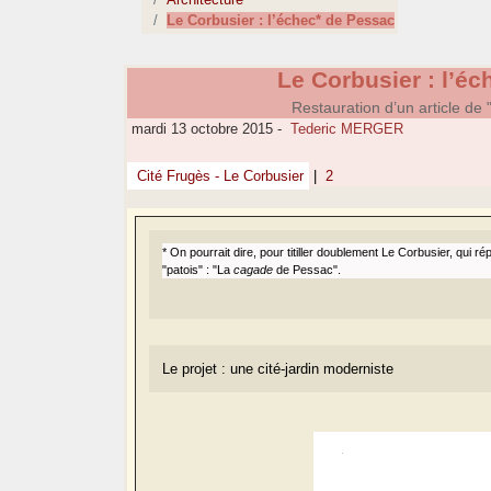
Le Corbusier : l’échec* de Pessac
Le Corbusier : l’é
Restauration d’un article de
mardi 13 octobre 2015
-
Tederic MERGER
Cité Frugès - Le Corbusier
|
2
* On pourrait dire, pour titiller doublement Le Corbusier, qui r
"patois" : "La
cagade
de Pessac".
Le projet : une cité-jardin moderniste