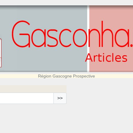
Région Gascogne Prospective
>>