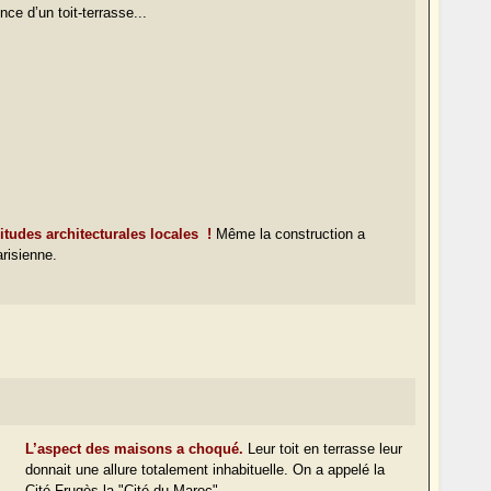
nce d’un toit-terrasse...
tudes architecturales
locales !
Même la construction a
arisienne.
L’aspect des maisons a choqué.
Leur toit en terrasse leur
donnait une allure totalement inhabituelle. On a appelé la
Cité Frugès la "Cité du Maroc"...