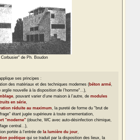
 Corbusier" de Ph. Boudon
applique ses principes :
sation des matériaux et des techniques modernes (
béton armé
,
e argile nouvelle à la disposition de l’homme"...),
mblage
, pouvant varier d’une maison à l’autre, de
modules
ruits en série
,
ration réduite au maximum
, la pureté de forme du "brut de
frage" étant jugée supérieure à toute ornementation,
ort "moderne"
(douche, WC avec auto-désinfection chimique,
fage central...),
tion portée à l’entrée de
la lumière du jour
,
tion poétique
qui se traduit par la disposition des lieux, la