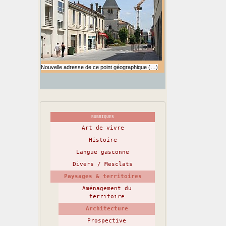
Nouvelle adresse de ce point géographique (…)
RUBRIQUES
Art de vivre
Histoire
Langue gasconne
Divers / Mesclats
Paysages & territoires
Aménagement du
territoire
Architecture
Prospective