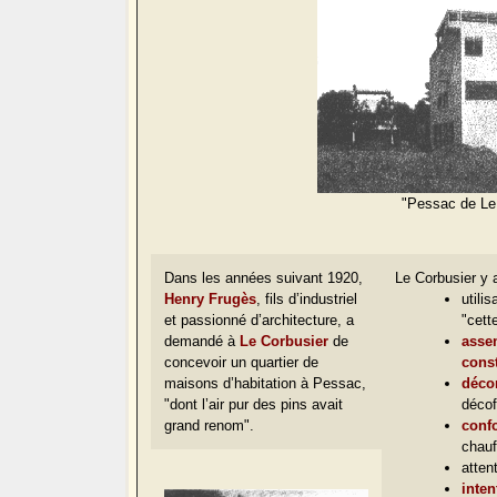
"Pessac de Le
Dans les années suivant 1920,
Le Corbusier y 
Henry Frugès
, fils d’industriel
utili
et passionné d’architecture, a
"cett
demandé à
Le Corbusier
de
asse
concevoir un quartier de
const
maisons d’habitation à Pessac,
déco
"dont l’air pur des pins avait
décof
grand renom".
conf
chauf
atten
inten