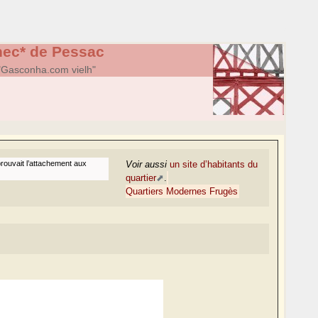
chec* de Pessac
 "Gasconha.com vielh"
éprouvait l’attachement aux
Voir aussi
un site d’habitants du
quartier
.
Quartiers Modernes Frugès