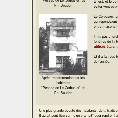
"Pessac de Le Corbusier" de
à l’est, et le c
Ph. Boudon
éviter vent et p
Le Corbusier, lu
qui répondaient
entre maisons m
Il n’a pas cherc
fenêtres de
l’in
utilisés étaient
Et il a fait des
de l’année.
Après transformation par les
habitants
"Pessac de Le Corbusier" de
Ph. Boudon
Une plus grande écoute des habitants, de la traditio
Il aurait peut-être suffi d’un vrai toit* pour rendre l