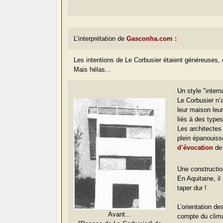
L’interprétation de
Gasconha.com :
Les intentions de Le Corbusier étaient généreuses, 
Mais hélas...
Un style "intern
Le Corbusier n’
leur maison leu
liés à des type
Les architectes
plein épanouiss
d’évocation
de 
Une construction
En Aquitaine, il
taper dur !
L’orientation de
Avant...
compte du
clima