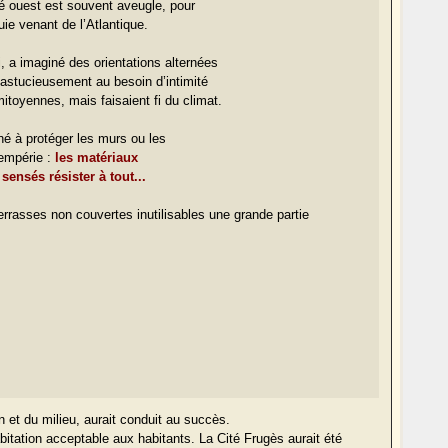
ôté ouest est souvent aveugle, pour
luie venant de l’Atlantique.
i, a imaginé des orientations alternées
 astucieusement au besoin d’intimité
itoyennes, mais faisaient fi du climat.
hé à protéger les murs ou les
tempérie :
les matériaux
 sensés résister à tout...
 terrasses non couvertes inutilisables une grande partie
n et du milieu, aurait conduit au succès.
’habitation acceptable aux habitants. La Cité Frugès aurait été