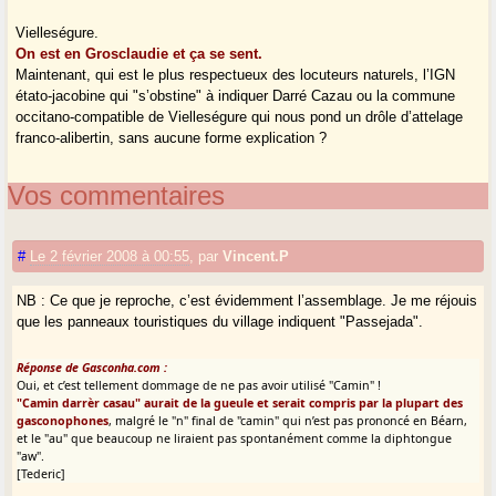
Vielleségure.
On est en Grosclaudie et ça se sent.
Maintenant, qui est le plus respectueux des locuteurs naturels, l’IGN
étato-jacobine qui "s’obstine" à indiquer Darré Cazau ou la commune
occitano-compatible de Vielleségure qui nous pond un drôle d’attelage
franco-alibertin, sans aucune forme explication ?
Vos commentaires
#
Le 2 février 2008 à 00:55
,
par
Vincent.P
NB : Ce que je reproche, c’est évidemment l’assemblage. Je me réjouis
que les panneaux touristiques du village indiquent "Passejada".
Réponse de Gasconha.com :
Oui, et c’est tellement dommage de ne pas avoir utilisé "Camin" !
"Camin darrèr casau" aurait de la gueule et serait compris par la plupart des
gasconophones
, malgré le "n" final de "camin" qui n’est pas prononcé en Béarn,
et le "au" que beaucoup ne liraient pas spontanément comme la diphtongue
"aw".
[Tederic]