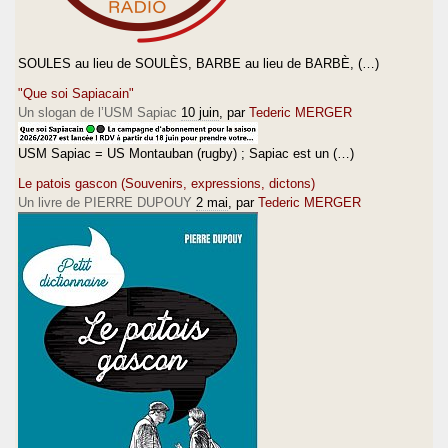
SOULES au lieu de SOULÈS, BARBE au lieu de BARBÈ, (…)
"Que soi Sapiacain"
Un slogan de l’USM Sapiac
10 juin
, par
Tederic MERGER
USM Sapiac = US Montauban (rugby) ; Sapiac est un (…)
Le patois gascon (Souvenirs, expressions, dictons)
Un livre de PIERRE DUPOUY
2 mai
, par
Tederic MERGER