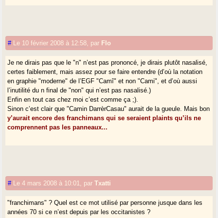
#
Le 10 février 2008 à 12:58
,
par
Flo
Je ne dirais pas que le "n" n’est pas prononcé, je dirais plutôt nasalisé,
certes faiblement, mais assez pour se faire entendre (d’où la notation
en graphie "moderne" de l’EGF "Camî" et non "Cami", et d’où aussi
l’inutilité du n final de "non" qui n’est pas nasalisé.)
Enfin en tout cas chez moi c’est comme ça ;).
Sinon c’est clair que "Camin DarrèrCasau" aurait de la gueule. Mais bon
y’aurait encore des franchimans qui se seraient plaints qu’ils ne
comprennent pas les panneaux...
#
Le 4 mars 2008 à 10:01
,
par
Txatti
"franchimans" ? Quel est ce mot utilisé par personne jusque dans les
années 70 si ce n’est depuis par les occitanistes ?