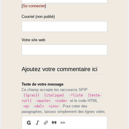
[
Se connecter
]
Courriel (non publié)
Votre site web
Ajoutez votre commentaire ici
Texte de votre message
Ce champ accepte les raccourcis SPIP
{{gras}}
{italique}
-*liste
[texte-
et le code HTML
>url]
<quote>
<code>
. Pour créer des
<q>
<del>
<ins>
paragraphes, laissez simplement des lignes vides.