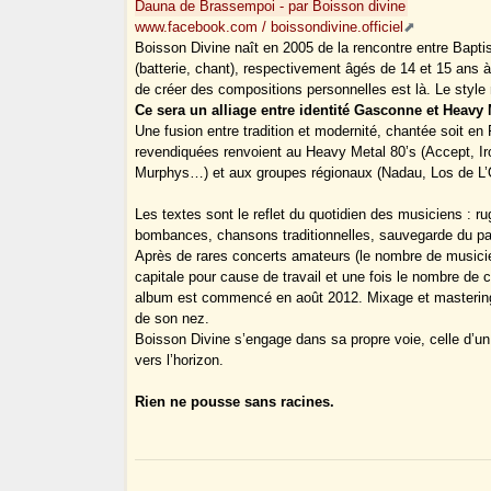
Dauna de Brassempoi - par Boisson divine
www.facebook.com / boissondivine.officiel
Boisson Divine naît en 2005 de la rencontre entre Bapti
(batterie, chant), respectivement âgés de 14 et 15 ans à
de créer des compositions personnelles est là. Le style
Ce sera un alliage entre identité Gasconne et Heavy 
Une fusion entre tradition et modernité, chantée soit en 
revendiquées renvoient au Heavy Metal 80’s (Accept, Iro
Murphys…) et aux groupes régionaux (Nadau, Los de L’
Les textes sont le reflet du quotidien des musiciens : rug
bombances, chansons traditionnelles, sauvegarde du pa
Après de rares concerts amateurs (le nombre de musiciens
capitale pour cause de travail et une fois le nombre de 
album est commencé en août 2012. Mixage et mastering s
de son nez.
Boisson Divine s’engage dans sa propre voie, celle d’un 
vers l’horizon.
Rien ne pousse sans racines.