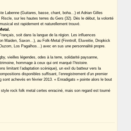
ste Labenne (Guitares, basse, chant, boha…) et Adrian Gilles
 Riscle, sur les hautes terres du Gers (32). Dès le début, la volonté
 musical est rapidement et naturellement trouvé.
Metal.
Français, soit dans la langue de la région. Les influences
n Maiden, Saxon…), au Folk-Metal (Finntroll, Eluveitie, Dropkick
Ouzom, Los Pagalhos…) avec en sus une personnalité propre.
by, vieilles légendes, odes à la terre, solidarité paysanne,
trimoine, hommage à ceux qui ont marqué l’histoire.
 limitant l’adaptation scénique), un exil du batteur vers la
compositions disponibles suffisant, l’enregistrement d’un premier
ont achevés en février 2013. « Enradigats » pointe alors le bout
style rock folk metal certes enraciné, mais son regard est tourné