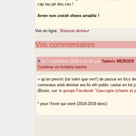
cap tau pè deu cèu !
Arren non creish shens arraditz !
Voir en ligne :
Boisson divine
Vos commentaires
#
Le 3 septembre 2018 à 10:18
,
par
Tederic MERGER
Cantèras en Arribèra baisha
« qu’an previst (tar iuèrn que ven*) de passar en lòcs 
comunaus entà deishar ara fin eth public cantar en tot j
(Bruno, sur
le groupe Facebook "Gascogne (chants et p
* pour l’hiver qui vient (2018-2019 donc)