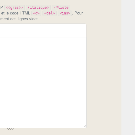
PIP
{{gras}}
{italique}
-*liste
et le code HTML
. Pour
<q>
<del>
<ins>
ement des lignes vides.