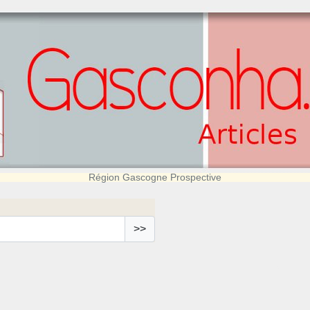
Région Gascogne Prospective
>>