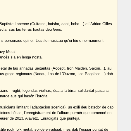
Baptiste Labenne (Guitaras, baisha, cant, boha…) e l’Adrian Gilles
iscla, sus las tèrras hautas deu Gèrs.
s personaus qu’i ei. L’estile musicau qu’ei lèu e normaument
a
vy Metal.
rancés sia en lenga nosta.
etal de las annadas ueitantas (Accept, Iron Maiden, Saxon…), au
e aus grops regionaus (Nadau, Los de L’Ouzom, Los Pagalhos…) dab
ans : rugbí, legendas vielhas, òda a la tèrra, solidaritat paisana,
atge aus qui hasón l’istòria.
icians limitant l’adaptacion scenica), un exili deu batedor de cap
sicions hèitas, l’enregistrament de l’album purmèr que comencè en
urèr de 2013. Alavetz, Enradigats que punteja.
ile rock folk metal, solide enradigat, mes dab l’espiar puntat de