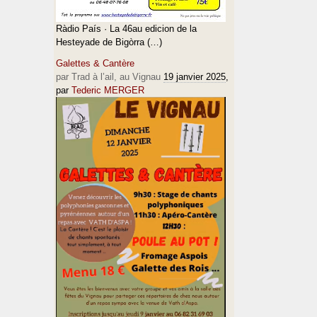
Ràdio País · La 46au edicion de la
Hesteyade de Bigòrra (…)
Galettes & Cantère
par Trad à l’ail, au Vignau
19 janvier 2025
,
par
Tederic MERGER