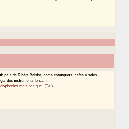
deth país de Ribèra Baisha, coma estanquets, cafés o sales
ogar des instruments lors... »
olyphonies mais pas que...)"
)