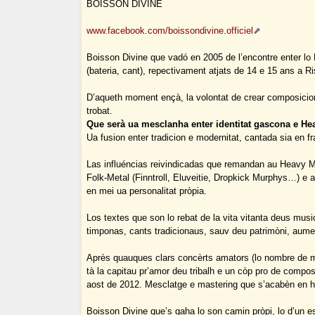
BOISSON DIVINE
www.facebook.com/boissondivine.officiel
Boisson Divine que vadó en 2005 de l’encontre enter lo 
(bateria, cant), repectivament atjats de 14 e 15 ans a R
D’aqueth moment ençà, la volontat de crear composicion
trobat.
Que serà ua mesclanha enter identitat gascona e He
Ua fusion enter tradicion e modernitat, cantada sia en f
Las influéncias reivindicadas que remandan au Heavy M
Folk-Metal (Finntroll, Eluveitie, Dropkick Murphys…) 
en mei ua personalitat pròpia.
Los textes que son lo rebat de la vita vitanta deus musici
timponas, cants tradicionaus, sauv deu patrimòni, aumen
Après quauques clars concèrts amators (lo nombre de mus
tà la capitau pr’amor deu tribalh e un còp pro de compo
aost de 2012. Mesclatge e mastering que s’acabèn en he
Boisson Divine que’s gaha lo son camin pròpi, lo d’un est