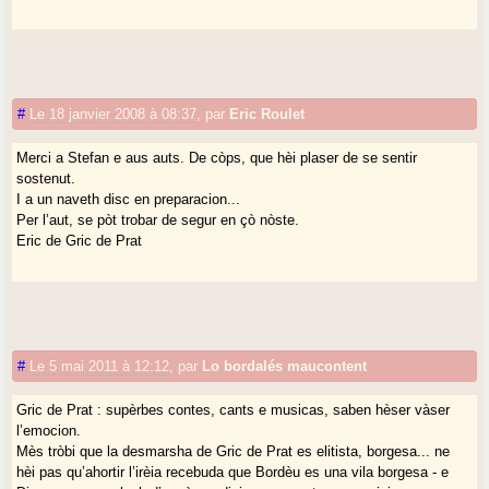
#
Le 18 janvier 2008 à 08:37
,
par
Eric Roulet
Merci a Stefan e aus auts. De còps, que hèi plaser de se sentir
sostenut.
I a un naveth disc en preparacion...
Per l’aut, se pòt trobar de segur en çò nòste.
Eric de Gric de Prat
#
Le 5 mai 2011 à 12:12
,
par
Lo bordalés maucontent
Gric de Prat : supèrbes contes, cants e musicas, saben hèser vàser
l’emocion.
Mès tròbi que la desmarsha de Gric de Prat es elitista, borgesa... ne
hèi pas qu’ahortir l’irèia recebuda que Bordèu es una vila borgesa - e