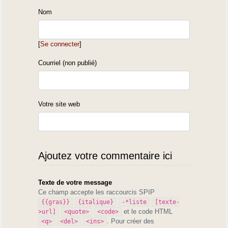
Nom
[
Se connecter
]
Courriel (non publié)
Votre site web
Ajoutez votre commentaire ici
Texte de votre message
Ce champ accepte les raccourcis SPIP
{{gras}}
{italique}
-*liste
[texte-
et le code HTML
>url]
<quote>
<code>
. Pour créer des
<q>
<del>
<ins>