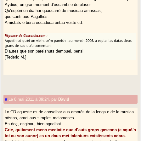
Aydius, un gran moment d’escambi e de plaser.
Qu’espèri un dia har quaucarré de musicau amassas,
que canti aus Pagalhós.
Amistats e bona escaduda entau voste cd.
Réponse de Gasconha.com :
Aqueth cd qu’ei un vielh, ce’m pareish : au mensh 2006, a espiar las datas deus
grans de sau qu’u comentan.
D’autes que son pareishuts dempuei, pensi.
[Tederic M.]
#
Le 8 mai 2011 à 09:24
,
par
Dàvid
Lo CD aqueste es de conselhar aus amorós de la lenga e de la musica
nòstas, amei aus simples melomanes.
Es doç, originau, bien agoalhat…
Gric, quitament mens mediatic que d’auts grops gascons (e aquò’s
tot au son aunor) es un daus mei talentuós existissents adara.