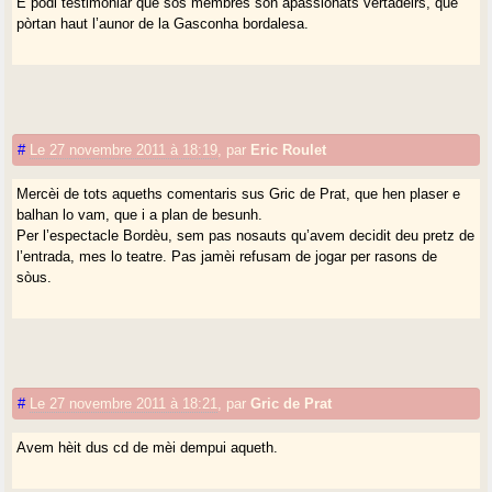
E pòdi testimoniar que sos membres son apassionats vertadèirs, que
pòrtan haut l’aunor de la Gasconha bordalesa.
#
Le 27 novembre 2011 à 18:19
,
par
Eric Roulet
Mercèi de tots aqueths comentaris sus Gric de Prat, que hen plaser e
balhan lo vam, que i a plan de besunh.
Per l’espectacle Bordèu, sem pas nosauts qu’avem decidit deu pretz de
l’entrada, mes lo teatre. Pas jamèi refusam de jogar per rasons de
sòus.
#
Le 27 novembre 2011 à 18:21
,
par
Gric de Prat
Avem hèit dus cd de mèi dempui aqueth.