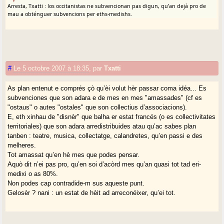
Arresta, Txatti : los occitanistas ne subvencionan pas digun, qu’an dejà pro de
mau a obténguer subvencions per eths-medishs.
#
Le 5 octobre 2007 à 18:35
,
par
Txatti
As plan entenut e comprés çò qu’èi volut hèr passar coma idéa... Es
subvenciones que son adara e de mes en mes "amassades" (cf es
"ostaus" o autes "ostales" que son collectius d’associacions).
E, eth xinhau de "disnèr" que balha er estat francés (o es collectivitates
territoriales) que son adara arredistribuides atau qu’ac sabes plan
tanben : teatre, musica, collectatge, calandretes, qu’en passi e des
melheres.
Tot amassat qu’en hè mes que podes pensar.
Aquò dit n’ei pas pro, qu’en soi d’acòrd mes qu’an quasi tot tad eri-
medixi o as 80%.
Non podes cap contradide-m sus aqueste punt.
Gelosèr ? nani : un estat de hèit ad arreconéixer, qu’ei tot.