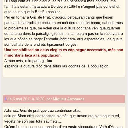
Diu sap com es lunh d’aquò, ec disi en pensant a mas originas, ma
familha s’estant instalada a Bordèu en 1864 e n’augent pas coneishut
auta causa que lo Bordèu popular.
Per en tornar a Gric de Prat, d’acòrdi, perpausan cants que hèsen
partida d’una tradicion populara en mèi deu repertòri baròc, sabent, mès
lo problème es que, se vòlen que la cultura occitana vèni quauquarren
de naturau dens lo païsatge girondin, n’i arribaram pas en la reservant a
los que pòden se pagar l’entrada -hòrt cara- aus espectacles, los quaus
son balhats dens endrets tipicament borgés.
Una sensibilisacion deus elegits es còp segur necessària, mès son
minoritaris faça a la populacion.
A mon avis, e lo partatgi, fau
espandir la cultura d’òc dens totas las cochas de la populacion.
#
Le 6 mai 2011 à 10:20
,
par
Miqueu Arroseres
Adishatz Gric de prat que cau continhuar atau,
aciu en Biarn eths occitanistas biarnès que trovan era plan aqueth cd,
vedetz ne son pas tots saumets...
Qu’em brembi quauquas anadas d’era voste vienguda en Vath d’Aspa a