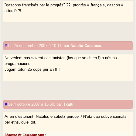
"gascons francisés par le progrés" ??! progrès = français, gascon =
attardé ?!
#
Le 25 septembre 2007 à 10:11
,
par
Natalia Casaucau
Ne vedem pas sovent occitanistas (los que se disen !) a nòstas
programacions.
Jogam totun 25 còps per an !!!!
#
Le 4 octobre 2007 à 16:50
,
par
Txatti
Arren d’estonant, Natalia, e sabetz perqué ? N’etz cap subvencionats
per eths, qu’ei tot.
Réponse de Gasconha.com :