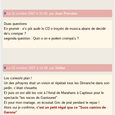
#
Le 11 octobre 2007 à 10:40
,
par
Joan Peiroton
Duas questions
En prumèr : e’s pòt audir lo CD o troçets de musica abans de decidir
de’u crompar ?
segonda question : Quin o on e podem crompà’u ?
#
Le 25 octobre 2007 à 14:09
,
par
Stéfan
Los coneishi plan !
Un des pifrayres était un voisin et répétait tous les Dimanche dans son
jardin, c’était chouette.
Et puis on est allé les voir à l’Airial de Marahans à Captieux pour le
spectacle "les noces de Gastounet".
Et pour mon mariage, on écoutait Gric de prat pendant le repas !
Alors oui je confirme,
c’est un petit régal que ce "Suus camins de
Garona"
.