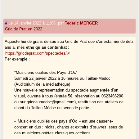
#
Le 14 janvier 2022 à 11:06
,
par
Tederic MERGER
Gric de Prat en 2022
Aqueste hiu de grans de sau suu Gric de Prat que s’arrèsta mei de detz
ans a, mès
eths qu’an contunhat
:
https://gricdeprat.com/spectacles/
Per exemple :
"Musiciens oubliés des Pays d’Oc"
Samedi 22 janvier 2022 à 16 heures au Taillan-Médoc
(Auditorium de la médiathèque)
Une nouvelle représentation du spectacle augmentée d’un
visuel, ouverte à tous (entrée 5€, réservation au 0623466290
ou sur gricdaumedoc@gmail.com), restitution des ateliers de
chant du Taillan-Médoc en seconde partie
« Musiciens oubliés des pays d’Oc » est une causerie-
concert en duo : récits, chants et extraits d’œuvres issus de
ces musiciens-poètes classiques occitans.