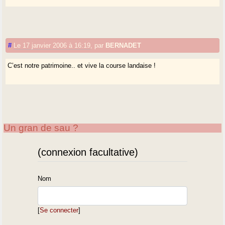
#
Le 17 janvier 2006 à 16:19
,
par
BERNADET
C’est notre patrimoine.. et vive la course landaise !
Un gran de sau ?
(connexion facultative)
Nom
[
Se connecter
]