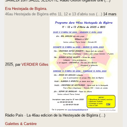
SAMEDI 20H SALLE JELIOTTE Radio Oloron organise une (…)
Era Hestejada de Bigòrra.
46au Hestejada de Bigòrra eths 11, 12 e 13 d’abriu sus (…)
14 mars
2025
, par
VERDIER Gilles
Ràdio País · La 46au edicion de la Hesteyade de Bigòrra (…)
Galettes & Cantère