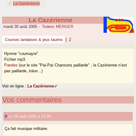
La Cazérienne
La Cazérienne
mardi 30 août 2005
-
Tederic MERGER
Courses landaises & jeux taurins
|
2
Hymne "coursayre".
Fichier mp3.
Paroles
(sur le site "Paï-Paï Chansons paillarde" ; la Cazérienne n’est
pas paillarde,
totun
...)
Voir en ligne :
La Cazérienne
Vos commentaires
#
Le 28 août 2005 à 23:29
Ça fait musique militaire.