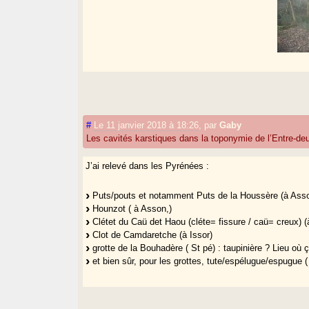
#
Le 11 janvier 2018 à 18:26
,
par
Gaby
Les cavités karstiques dans la toponymie de l’Entre-d
J’ai relevé dans les Pyrénées :
Puts/pouts et notamment Puts de la Houssère (à Asson 
Hounzot ( à Asson,)
Clétet du Caü det Haou (cléte= fissure / caü= creux) (
Clot de Camdaretche (à Issor)
grotte de la Bouhadère ( St pé) : taupinière ? Lieu où ç
et bien sûr, pour les grottes, tute/espélugue/espugue 