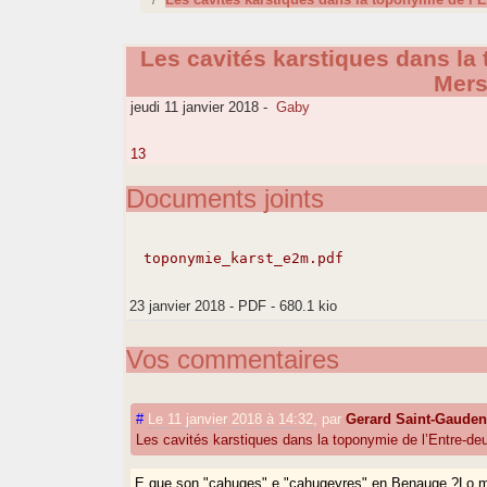
Les cavités karstiques dans la
Mer
jeudi 11 janvier 2018
-
Gaby
13
Documents joints
toponymie_karst_e2m.pdf
23 janvier 2018
-
PDF
-
680.1 kio
Vos commentaires
#
Le 11 janvier 2018 à 14:32
,
par
Gerard Saint-Gaude
Les cavités karstiques dans la toponymie de l’Entre-d
E que son "cahuges" e "cahugeyres" en Benauge ?Lo 