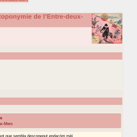
 toponymie de l’Entre-deux-
s
ns
eux-Mers
mot que sembla desconegut endacòm mèi.