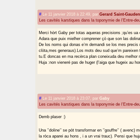
#
Le 11 janvier 2018 à 22:49
,
par
Gerard Saint-Gaude
Les cavités karstiques dans la toponymie de l’Entre-d
Merci hòrt Gaby per totas aqueras precisions ;qu’es ua 
Adara que puix mielher comprener çò que son las dolina
De los noms qui donas e’m demandi se los mes precis 
clòta,mes generaus).Los mots deu sud que’m pareixen t
tu.E doncas en ma recèrca plan coneixuda deu melhor m
Huja :non vieneré pas de huger (l’aiga que hugeix au hon
#
Le 11 janvier 2018 à 23:07
,
par
Gaby
Les cavités karstiques dans la toponymie de l’Entre-d
Demb plaser :)
Una ’’doline’’ se pòt transformar en ’’gouffre’’ ( avenc) 
la ròca aparei au hons , i a un vrai trauc). Pensi que hu