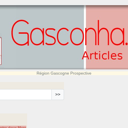
Région Gascogne Prospective
>>
Entre-deux-Mers