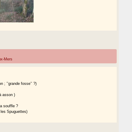
eux-Mers
; ’’grande fosse’’ ?)
à asson )
a souffle ?
( les Spuguettes)