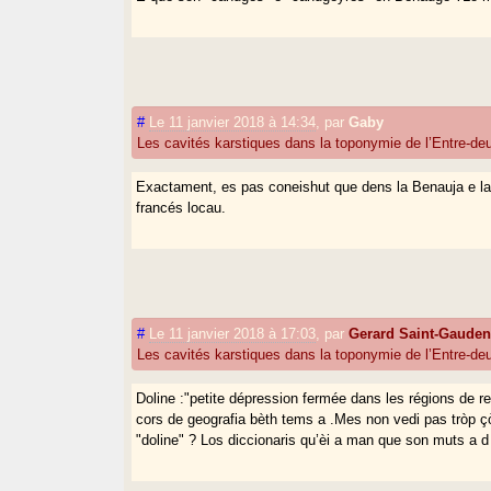
#
Le 11 janvier 2018 à 14:34
,
par
Gaby
Les cavités karstiques dans la toponymie de l’Entre-d
Exactament, es pas coneishut que dens la Benauja e la r
francés locau.
#
Le 11 janvier 2018 à 17:03
,
par
Gerard Saint-Gaude
Les cavités karstiques dans la toponymie de l’Entre-d
Doline :"petite dépression fermée dans les régions de r
cors de geografia bèth tems a .Mes non vedi pas tròp ç
"doline" ? Los diccionaris qu’èi a man que son muts a 