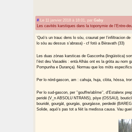
#
Le 11 janvier 2018 à 18:01
,
par
Gaby
Les cavités karstiques dans la toponymie de l’Entre-d
’Quò’s un trauc dens lo sòu, craunat per l’infiltracion de
lo sòu au dessus s’abrasa) - cf fotò a Bèravath (33)
Les duas zònas karsticas de Gasconha (lingüistica) son
l’èst deu Vasadés : entà Alhàs ont es la gròta au nom g
Pompunha e Durança). Normau que los mòts especifics 
Per lo nòrd-gascon, am : cahuja, huja, clòta, hòssa, tr
Per lo sud-gascon, per ’’gouffre/abîme’’, d’Estalenx pre
peridé (V_n ABSOLU NTRANS), pòye (OSSAU), bouticlò
bouridé, gourgàt, gourgàs, gourgàsse, perdedé (BAR
Solide, aquò’s pas tot a fèit la medissa causa. Vau gue