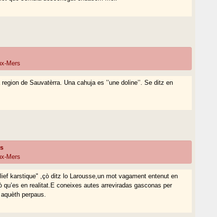
eux-Mers
egion de Sauvatèrra. Una cahuja es ’’une doline’’. Se ditz en
ns
eux-Mers
elief karstique" ,çò ditz lo Larousse,un mot vagament entenut en
ò qu’es en realitat.E coneixes autes arreviradas gasconas per
d aquèth perpaus.