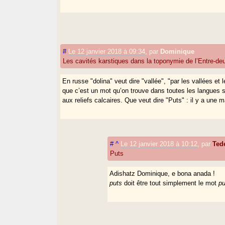
#
Le 12 janvier 2018 à 09:34
,
par
Dominique
Les cavités karstiques dans la toponymie de l’Entre-d
En russe "dolina" veut dire "vallée", "par les vallées et 
que c’est un mot qu’on trouve dans toutes les langues 
aux reliefs calcaires. Que veut dire "Puts" : il y a un
#
^
Le 12 janvier 2018 à 10:12
,
par
Ted
Puts
Adishatz Dominique, e bona anada !
puts
doit être tout simplement le mot
pu