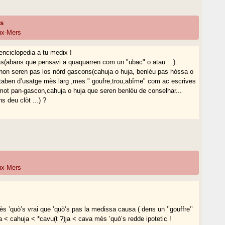
ns
eux-Mers
enciclopedia a tu medix !
s(abans que pensavi a quaquarren com un "ubac" o atau ...).
non seren pas los nòrd gascons(cahuja o huja, benlèu pas hòssa o
aben d’usatge mès larg ,mes " goufre,trou,abîme" com ac escrives
ot pan-gascon,cahuja o huja que seren benlèu de conselhar...
s deu clòt ...) ?
eux-Mers
mès ’quò’s vrai que ’quò’s pas la medissa causa ( dens un ’’gouffre’’
ja < cahuja < *cavu(t ?)ja < cava mès ’quò’s redde ipotetic !