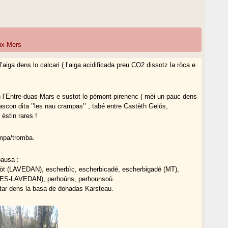
eux-Mers
 l’aiga dens lo calcari ( l’aiga acidificada preu CO2 dissotz la ròca e
 l’Entre-duas-Mars e sustot lo pèmont pirenenc ( mèi un pauc dens
ascon dita ’’les nau crampas’’ , tabé entre Castèth Gelós,
èstin rares !
ompa/tromba.
pausa :
t (LAVEDAN), escherbìc, escherbicadé, escherbigadé (MT),
EGES-LAVEDAN), perhoùns, perhounsoù.
itar dens la basa de donadas Karsteau.