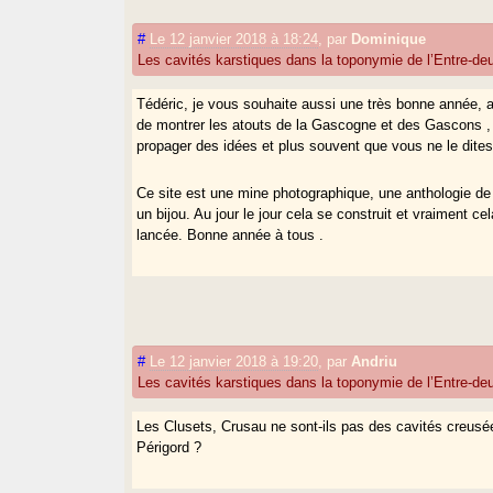
#
Le 12 janvier 2018 à 18:24
,
par
Dominique
Les cavités karstiques dans la toponymie de l’Entre-d
Tédéric, je vous souhaite aussi une très bonne année, ai
de montrer les atouts de la Gascogne et des Gascons 
propager des idées et plus souvent que vous ne le dites,
Ce site est une mine photographique, une anthologie de
un bijou. Au jour le jour cela se construit et vraiment c
lancée. Bonne année à tous .
#
Le 12 janvier 2018 à 19:20
,
par
Andriu
Les cavités karstiques dans la toponymie de l’Entre-d
Les Clusets, Crusau ne sont-ils pas des cavités creus
Périgord ?