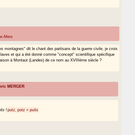
eux-Mers
les montagnes" dit le chant des partisans de la guerre civile, je crois
slaves et qui a été donné comme "concept" scientifique spécifique
e maison à Montaut (Landes) de ce nom au XVIIIème siècle ?
eric MERGER
its
!
putz, potz = puits