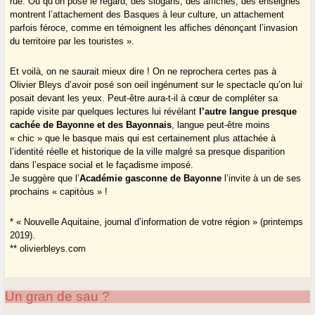
rue. Où qu’on pose le regard, des slogans, des affiches, des enseignes
montrent l’attachement des Basques à leur culture, un attachement
parfois féroce, comme en témoignent les affiches dénonçant l’invasion
du territoire par les touristes ».
Et voilà, on ne saurait mieux dire ! On ne reprochera certes pas à
Olivier Bleys d’avoir posé son oeil ingénument sur le spectacle qu’on lui
posait devant les yeux. Peut-être aura-t-il à cœur de compléter sa
rapide visite par quelques lectures lui révélant
l’autre langue presque
cachée de Bayonne et des Bayonnais
, langue peut-être moins
« chic » que le basque mais qui est certainement plus attachée à
l’identité réelle et historique de la ville malgré sa presque disparition
dans l’espace social et le façadisme imposé.
Je suggère que l’
Académie gasconne de Bayonne
l’invite à un de ses
prochains « capitòus » !
* « Nouvelle Aquitaine, journal d’information de votre région » (printemps
2019).
** olivierbleys.com
Un gran de sau ?