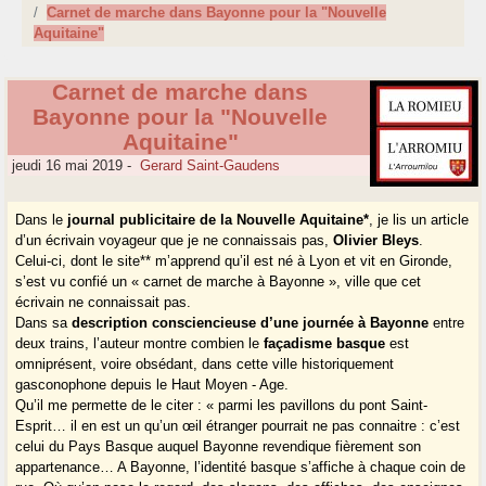
Carnet de marche dans Bayonne pour la "Nouvelle
Aquitaine"
Carnet de marche dans
Bayonne pour la "Nouvelle
Aquitaine"
jeudi 16 mai 2019
-
Gerard Saint-Gaudens
Dans le
journal publicitaire de la Nouvelle Aquitaine*
, je lis un article
d’un écrivain voyageur que je ne connaissais pas,
Olivier Bleys
.
Celui-ci, dont le site** m’apprend qu’il est né à Lyon et vit en Gironde,
s’est vu confié un « carnet de marche à Bayonne », ville que cet
écrivain ne connaissait pas.
Dans sa
description consciencieuse d’une journée à Bayonne
entre
deux trains, l’auteur montre combien le
façadisme basque
est
omniprésent, voire obsédant, dans cette ville historiquement
gasconophone depuis le Haut Moyen - Age.
Qu’il me permette de le citer : « parmi les pavillons du pont Saint-
Esprit… il en est un qu’un œil étranger pourrait ne pas connaitre : c’est
celui du Pays Basque auquel Bayonne revendique fièrement son
appartenance… A Bayonne, l’identité basque s’affiche à chaque coin de