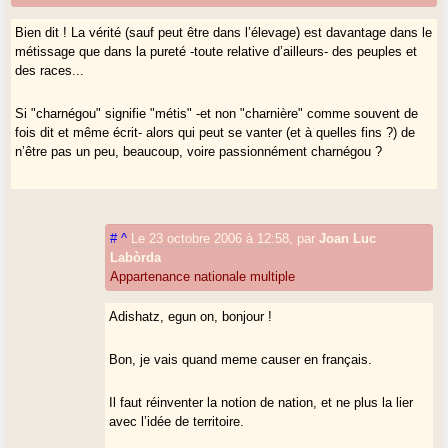
Bien dit ! La vérité (sauf peut être dans l’élevage) est davantage dans le
métissage que dans la pureté -toute relative d’ailleurs- des peuples et
des races...
Si "charnégou" signifie "métis" -et non "charnière" comme souvent de
fois dit et même écrit- alors qui peut se vanter (et à quelles fins ?) de
n’être pas un peu, beaucoup, voire passionnément charnégou ?
#
^
Le 23 octobre 2006 à 12:58
,
par
Joan Luc
Labòrda
Appartenance nationale multiple
Adishatz, egun on, bonjour !
Bon, je vais quand meme causer en français.
Il faut réinventer la notion de nation, et ne plus la lier
avec l’idée de territoire.