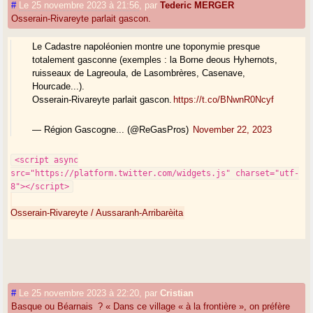
#
Le 25 novembre 2023 à 21:56
,
par
Tederic MERGER
Osserain-Rivareyte parlait gascon.
Le Cadastre napoléonien montre une toponymie presque
totalement gasconne (exemples : la Borne deous Hyhernots,
ruisseaux de Lagreoula, de Lasombrères, Casenave,
Hourcade...).
Osserain-Rivareyte parlait gascon.
https://t.co/BNwnR0Ncyf
— Région Gascogne... (@ReGasPros)
November 22, 2023
<script async
src="https://platform.twitter.com/widgets.js" charset="utf-
8"></script>
Osserain-Rivareyte / Aussaranh-Arribarèita
#
Le 25 novembre 2023 à 22:20
,
par
Cristian
Basque ou Béarnais ? « Dans ce village « à la frontière », on préfère