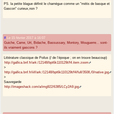
PS. la petite blague définit le charnègue comme un "métis de basque et
Gascon" curieux,non ?
#
Le 15 février 2017 à 16:07
Guiche, Came, Urt, Bidache, Bassussary, Montory, Mouguerre... sont-
ils vraiment gascons ?
Littérature classique de Poilus (/ de l’époque ; on en trouve beaucoup)
http://gallica.bnf.fr/ark:/12148/bpt6k110129t/f4.item.zoom
>
http://gallica.bnf.fr/iiif/ark:/12148/bpt6k110129t/f4/full/3508,/0/native.jpg
>
Sauvegarde
http://imageshack.com/a/img922/6385/LCy2A9.jpg