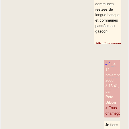
communes
restées de
langue basque
et communes
passées au
gascon.
http://charnegroup
NB : Iboun est
un lieu-dit de
#
^
Le
Bardos sur la
14
rivière
novembre
Ithurriague :
2008
probablement
à 15:41
,
ibi(=gué) +
par
sufixe locatif
Peïo
basque -un.
Dibon
Attesté Ibon
> Tous
en 1594.
charnegous !
Je tiens