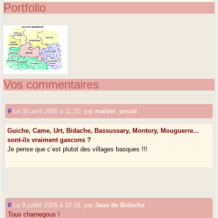
Portfolio
Vos commentaires
#
Le 30 avril 2005 à 11:20
,
par
maider_urcuit
Guiche, Came, Urt, Bidache, Bassussary, Montory, Mouguerre...
sont-ils vraiment gascons ?
Je pense que c’est plutot des villages basques !!!
#
Le 9 juillet 2005 à 10:18
,
par
Jean de Bidache
Tous charnegous !