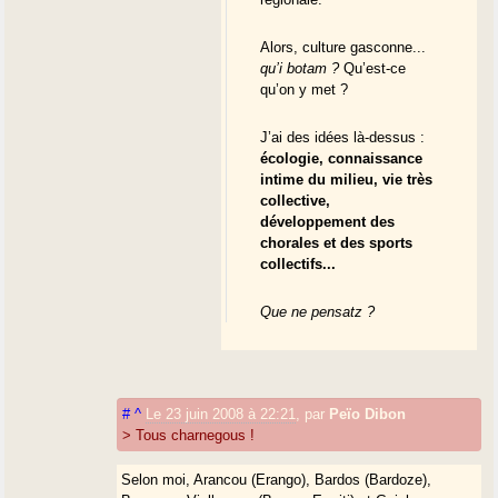
Alors, culture gasconne...
qu’i botam ?
Qu’est-ce
qu’on y met ?
J’ai des idées là-dessus :
écologie, connaissance
intime du milieu, vie très
collective,
développement des
chorales et des sports
collectifs...
Que ne pensatz ?
#
^
Le 23 juin 2008 à 22:21
,
par
Peïo Dibon
> Tous charnegous !
Selon moi, Arancou (Erango), Bardos (Bardoze),