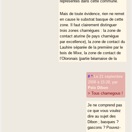
représentés dans cette commune.
Mais de toute évidence, rien ne remet
en cause le substrat basque de cette
zone. Il faut clairement distinguer
trois zones charnègues : la zone de
contact aturine (le pays charnègue
par excellence), la zone de contact du
Lauhire séparée de la première par le
bois de Mixe, la zone de contact de
l’Oloronais (partie béarnaise de la
vallée du Saison).
#
^
Le 21 septembre
2008 à 15:28
,
par
Peïo Dibon
> Tous charnegous !
Je ne comprend pas
ce que vous voulez
dire au sujet des
Dibon ; basques ?
gascons ? Pouvez-