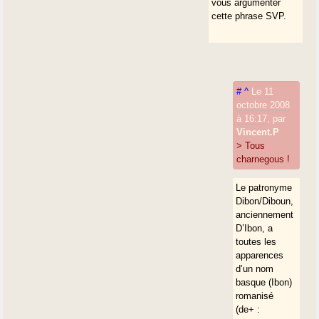
vous argumenter
cette phrase SVP.
#
^
Le 11
octobre 2008
à 16:17
,
par
Vincent.P
> Tous
charnegous !
Le patronyme
Dibon/Diboun,
anciennement
D’Ibon, a
toutes les
apparences
d’un nom
basque (Ibon)
romanisé
(de+ :