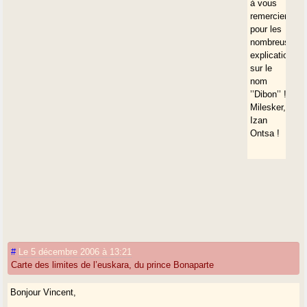
à vous
remercier
pour les
nombreuses
explications
sur le
nom
’’Dibon’’ !
Milesker,
Izan
Ontsa !
#
Le 5 décembre 2006 à 13:21
Carte des limites de l’euskara, du prince Bonaparte
Bonjour Vincent,