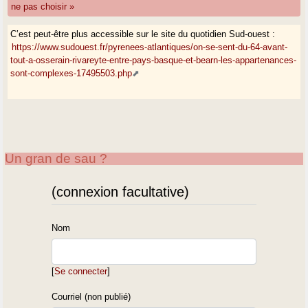
ne pas choisir »
C’est peut-être plus accessible sur le site du quotidien Sud-ouest :
https://www.sudouest.fr/pyrenees-atlantiques/on-se-sent-du-64-avant-
tout-a-osserain-rivareyte-entre-pays-basque-et-bearn-les-appartenances-
sont-complexes-17495503.php
Un gran de sau ?
(connexion facultative)
Nom
[
Se connecter
]
Courriel (non publié)