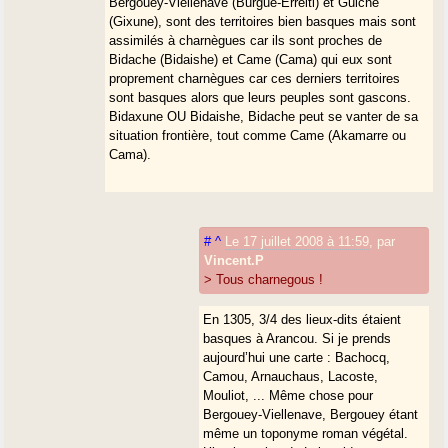
Bergouey-Viellenave (Burgue-Erreiti) et Guiche
(Gixune), sont des territoires bien basques mais sont
assimilés à charnègues car ils sont proches de
Bidache (Bidaishe) et Came (Cama) qui eux sont
proprement charnègues car ces derniers territoires
sont basques alors que leurs peuples sont gascons.
Bidaxune OU Bidaishe, Bidache peut se vanter de sa
situation frontière, tout comme Came (Akamarre ou
Cama).
#
^
Le 17 juillet 2008 à 11:59
,
par
Vincent.P
> Tous charnegous !
En 1305, 3/4 des lieux-dits étaient
basques à Arancou. Si je prends
aujourd’hui une carte : Bachocq,
Camou, Arnauchaus, Lacoste,
Mouliot, ... Même chose pour
Bergouey-Viellenave, Bergouey étant
même un toponyme roman végétal.