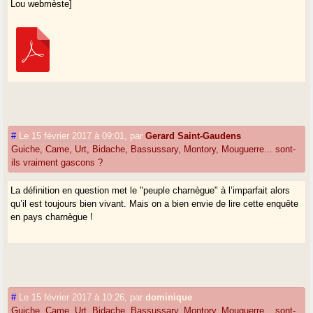
Lou webmèste]
#
Le 15 février 2017 à 09:01
,
par
Gerard Saint-Gaudens
Guiche, Came, Urt, Bidache, Bassussary, Montory, Mouguerre... sont-
ils vraiment gascons ?
La définition en question met le "peuple charnègue" à l’imparfait alors
qu’il est toujours bien vivant. Mais on a bien envie de lire cette enquête
en pays charnègue !
#
Le 15 février 2017 à 10:26
,
par
dominique
Guiche, Came, Urt, Bidache, Bassussary, Montory, Mouguerre... sont-