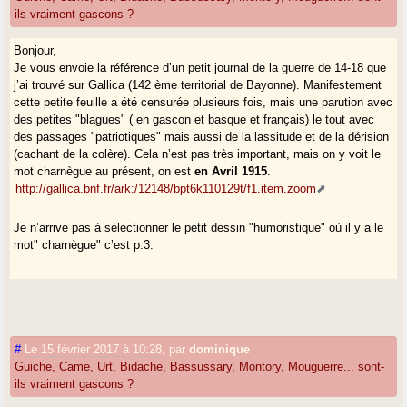
ils vraiment gascons ?
Bonjour,
Je vous envoie la référence d’un petit journal de la guerre de 14-18 que
j’ai trouvé sur Gallica (142 ème territorial de Bayonne). Manifestement
cette petite feuille a été censurée plusieurs fois, mais une parution avec
des petites "blagues" ( en gascon et basque et français) le tout avec
des passages "patriotiques" mais aussi de la lassitude et de la dérision
(cachant de la colère). Cela n’est pas très important, mais on y voit le
mot charnègue au présent, on est
en Avril 1915
.
http://gallica.bnf.fr/ark:/12148/bpt6k110129t/f1.item.zoom
Je n’arrive pas à sélectionner le petit dessin "humoristique" où il y a le
mot" charnègue" c’est p.3.
#
Le 15 février 2017 à 10:28
,
par
dominique
Guiche, Came, Urt, Bidache, Bassussary, Montory, Mouguerre... sont-
ils vraiment gascons ?