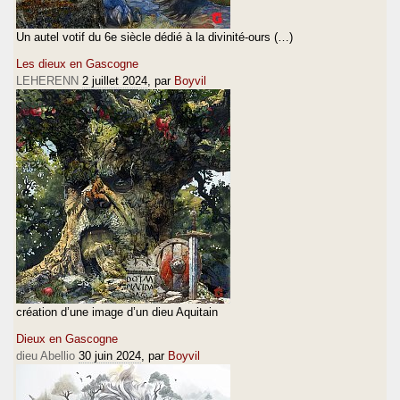
Un autel votif du 6e siècle dédié à la divinité-ours (…)
Les dieux en Gascogne
LEHERENN
2 juillet 2024
, par
Boyvil
création d’une image d’un dieu Aquitain
Dieux en Gascogne
dieu Abellio
30 juin 2024
, par
Boyvil