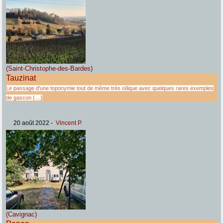
(Saint-Christophe-des-Bardes)
Tauzinat
Le passage d'une toponymie tout de même très oïlique avec quelques rares exemples
de gascon (…)
20 août 2022
-
Vincent P.
(Cavignac)