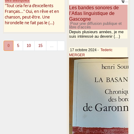
des Basques
"Tout cela fera d’excellents
Les bandes sonores de
Français..." Oui, en rêve et en
l’Atlas linguistique de
chanson, peut-être. Une
Gascogne
hirondelle ne fait pas le (…)
Pour une diffusion publique et
libre d’accès
Depuis plusieurs années, je me
suis intéressé au devenir (…)
0
5
10
15
...
17 octobre 2024
-
Tederic
MERGER