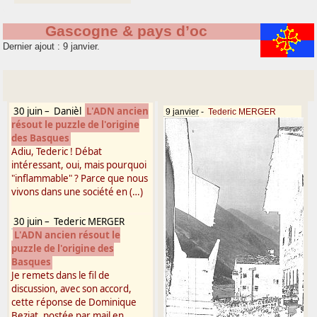
Gascogne & pays d’oc
Dernier ajout : 9 janvier.
30 juin
–
Danièl
L'ADN ancien
9 janvier
-
Tederic MERGER
résout le puzzle de l'origine
des Basques
Adiu, Tederic ! Débat
intéressant, oui, mais pourquoi
"inflammable" ? Parce que nous
vivons dans une société en (…)
30 juin
–
Tederic MERGER
L'ADN ancien résout le
puzzle de l'origine des
Basques
Je remets dans le fil de
discussion, avec son accord,
cette réponse de Dominique
Beziat, postée par mail en