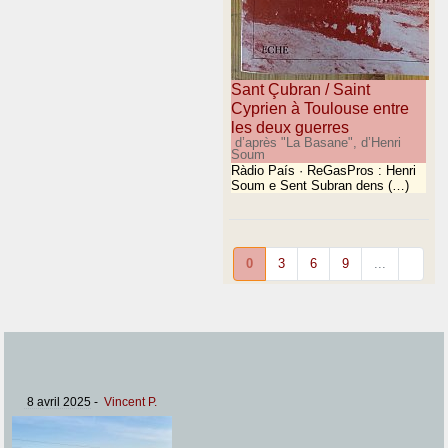
Sant Çubran / Saint
Cyprien à Toulouse entre
les deux guerres
d’après "La Basane", d’Henri
Soum
Ràdio País · ReGasPros : Henri
Soum e Sent Subran dens (…)
0
3
6
9
...
8 avril 2025
-
Vincent P.