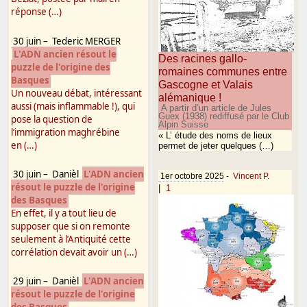
réponse (…)
30 juin
–
Tederic MERGER
L'ADN ancien résout le
Des racines gallo-
puzzle de l'origine des
romaines communes entre
Basques
Gascogne et Valais
Un nouveau débat, intéressant
alémanique !
aussi (mais inflammable !), qui
A partir d’un article de Jules
Guex (1938) rediffusé par le Club
pose la question de
Alpin Suisse
l’immigration maghrébine
« L’ étude des noms de lieux
en (…)
permet de jeter quelques (…)
30 juin
–
Danièl
L'ADN ancien
1er octobre 2025
-
Vincent P.
résout le puzzle de l'origine
|
1
des Basques
En effet, il y a tout lieu de
supposer que si on remonte
seulement à l’Antiquité cette
corrélation devait avoir un (…)
29 juin
–
Danièl
L'ADN ancien
résout le puzzle de l'origine