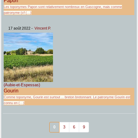
Papon
Les toponymes Papon sont relativement nombreux en Gascogne, mais comme
patronyme (cf (…)
17 août 2022
-
Vincent P.
(Aubie-et-Espessas)
Gourin
Comme toponyme, Gourin est surtout ... breton bretonnant. Le patronyme Gourin est
connu en (…)
0
3
6
9