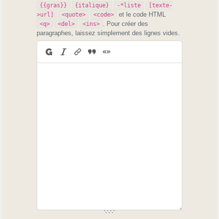
{{gras}}
{italique}
-*liste
[texte-
et le code HTML
>url]
<quote>
<code>
. Pour créer des
<q>
<del>
<ins>
paragraphes, laissez simplement des lignes vides.