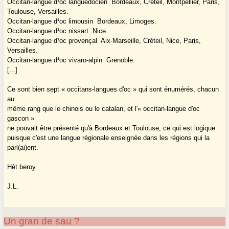
Occitan-langue d¹oc languedocien ­ Bordeaux, Créteil, Montpellier, Paris,
Toulouse, Versailles.
Occitan-langue d¹oc limousin ­ Bordeaux, Limoges.
Occitan-langue d¹oc nissart ­ Nice.
Occitan-langue d¹oc provençal ­ Aix-Marseille, Créteil, Nice, Paris,
Versailles.
Occitan-langue d¹oc vivaro-alpin ­ Grenoble.
[...]
Ce sont bien sept « occitans-langues d'oc » qui sont énumérés, chacun
au
même rang que le chinois ou le catalan, et l'« occitan-langue d'oc
gascon »
ne pouvait être présenté qu'à Bordeaux et Toulouse, ce qui est logique
puisque c'est une langue régionale enseignée dans les régions qui la
parl(ai)ent.
Hèt beroy.
J.L.
Un gran de sau ?