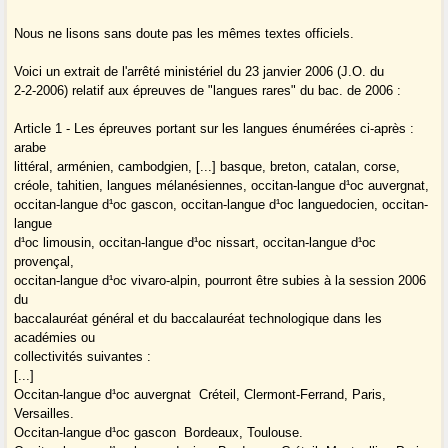
Nous ne lisons sans doute pas les mêmes textes officiels.
Voici un extrait de l'arrêté ministériel du 23 janvier 2006 (J.O. du
2-2-2006) relatif aux épreuves de "langues rares" du bac. de 2006 :
Article 1 - Les épreuves portant sur les langues énumérées ci-après :
arabe
littéral, arménien, cambodgien, [...] basque, breton, catalan, corse,
créole, tahitien, langues mélanésiennes, occitan-langue d¹oc auvergnat,
occitan-langue d¹oc gascon, occitan-langue d¹oc languedocien, occitan-
langue
d¹oc limousin, occitan-langue d¹oc nissart, occitan-langue d¹oc
provençal,
occitan-langue d¹oc vivaro-alpin, pourront être subies à la session 2006
du
baccalauréat général et du baccalauréat technologique dans les
académies ou
collectivités suivantes :
[...]
Occitan-langue d¹oc auvergnat ­ Créteil, Clermont-Ferrand, Paris,
Versailles.
Occitan-langue d¹oc gascon ­ Bordeaux, Toulouse.