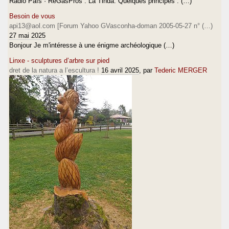
Ràdio País · ReGasPros : La Tinda. Quelques principes : (…)
Besoin de vous
api13@aol.com [Forum Yahoo GVasconha-doman 2005-05-27 n° (…)
27 mai 2025
Bonjour Je m'intéresse à une énigme archéologique (…)
Linxe - sculptures d’arbre sur pied
dret de la natura a l’escultura !
16 avril 2025
, par
Tederic MERGER