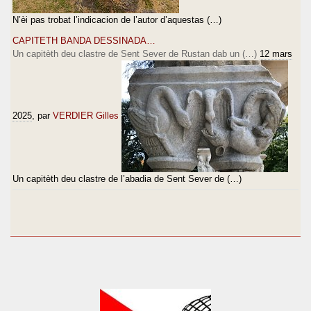
N’èi pas trobat l’indicacion de l’autor d’aquestas (…)
CAPITETH BANDA DESSINADA…
Un capitèth deu clastre de Sent Sever de Rustan dab un (…)
12 mars
2025
, par
VERDIER Gilles
Un capitèth deu clastre de l’abadia de Sent Sever de (…)