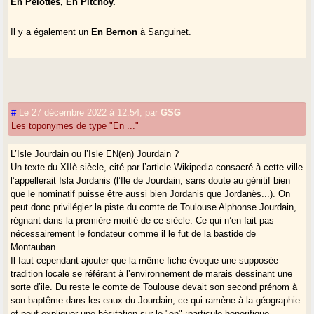
En Pelottes, En Pitchoy.
Il y a également un
En Bernon
à Sanguinet.
#
Le 27 décembre 2022 à 12:54
,
par
GSG
Les toponymes de type "En ..."
L’Isle Jourdain ou l’Isle EN(en) Jourdain ?
Un texte du XIIè siècle, cité par l’article Wikipedia consacré à cette ville
l’appellerait Isla Jordanis (l’Ile de Jourdain, sans doute au génitif bien
que le nominatif puisse être aussi bien Jordanis que Jordanès...). On
peut donc privilégier la piste du comte de Toulouse Alphonse Jourdain,
régnant dans la première moitié de ce siècle. Ce qui n’en fait pas
nécessairement le fondateur comme il le fut de la bastide de
Montauban.
Il faut cependant ajouter que la même fiche évoque une supposée
tradition locale se référant à l’environnement de marais dessinant une
sorte d’ile. Du reste le comte de Toulouse devait son second prénom à
son baptême dans les eaux du Jourdain, ce qui ramène à la géographie
et peut expliquer une hésitation sur le "en" :particule honorifique