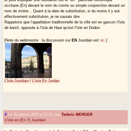
occitane (En) devant le nom du comte ou simple conjonction devant un
nom de rivière... Quant à la date de substitution, si du moins il y eut
effectivement substitution, je ne saurais dire.
Rappelons que l’appellation traditionnelle de la ville est en gascon
l’Isla
de baish
, opposée à
l’Isla de Haut
qu’est l’Isle en Dodon.
[Note du webmestre : la discussion sur
EN
Jourdain est
ici
.]
L’Isle-Jourdain / L’Isla En Jordan
#
Le 15 janvier 2023 à 22:12
,
par
Tederic MERGER
L’Isle en (En ?) Jourdain