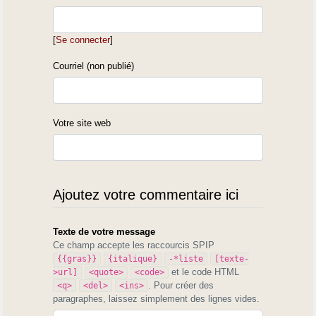
[
Se connecter
]
Courriel (non publié)
Votre site web
Ajoutez votre commentaire ici
Texte de votre message
Ce champ accepte les raccourcis SPIP
{{gras}}
{italique}
-*liste
[texte-
et le code HTML
>url]
<quote>
<code>
. Pour créer des
<q>
<del>
<ins>
paragraphes, laissez simplement des lignes vides.