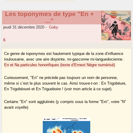
Les toponymes de type "En +
..."
jeudi 31 décembre 2020
-
Gaby
6
Ce genre de toponymes est hautement typique de la zone d’influence
toulousaine, avec une aire disjointe, mi-gasconne mi-languedocienne.
En et Na particules honorifiques (texte d’Ernest Nègre numérisé)
Curieusement, "En" ne précède pas toujours un nom de personne,
même si c’est le plus souvent le cas. Ainsi trouve-t-on : En Trigobéure,
En Trigobéouré et En Trigueboire ! (voir mon article à ce sujet).
Certains "En" sont agglutinés (y compris sous la forme "Em", voire "N"
avant voyelle)