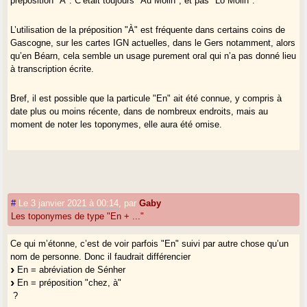
préposition "À". C’était toujours "Au Molin", et pas "Lo Molin".
L’utilisation de la préposition "À" est fréquente dans certains coins de
Gascogne, sur les cartes IGN actuelles, dans le Gers notamment, alors
qu’en Béarn, cela semble un usage purement oral qui n’a pas donné lieu
à transcription écrite.
Bref, il est possible que la particule "En" ait été connue, y compris à
date plus ou moins récente, dans de nombreux endroits, mais au
moment de noter les toponymes, elle aura été omise.
#
Le 3 janvier 2021 à 00:14
,
par
Gaby
Les toponymes de type "En + ..."
Ce qui m’étonne, c’est de voir parfois "En" suivi par autre chose qu’un
nom de personne. Donc il faudrait différencier
En = abréviation de Sénher
En = préposition "chez, à"
?