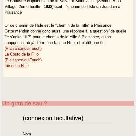
Le Cadastre Napoléonien de la Salvetat Saint Gilles (Section B du
Village, 2ème feuille -
1832
) écrit : "chemin de l’Isle
en
Jourdain à
Plaisance"
Or ce chemin de l’Isle est le "chemin de la Hille" à Plaisance.
Cette mention donne donc aussi une réponse à la question "de quelle
île s’agirait-il ?" pour le chemin de la Hille à Plaisance, qu’on
soupçonnait déjà d’être une fausse Hille, et plutôt une île.
(Plaisance-du-Touch)
La Costo de la Fillo
(Plaisance-du-Touch)
rue de la Hille
Un gran de sau ?
(connexion facultative)
Nom