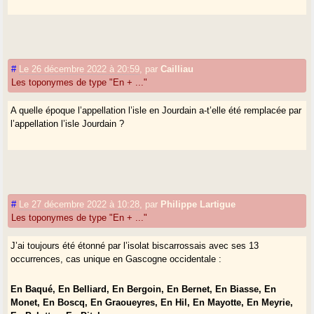
#
Le 26 décembre 2022 à 20:59
,
par
Cailliau
Les toponymes de type "En + ..."
A quelle époque l’appellation l’isle en Jourdain a-t’elle été remplacée par
l’appellation l’isle Jourdain ?
#
Le 27 décembre 2022 à 10:28
,
par
Philippe Lartigue
Les toponymes de type "En + ..."
J’ai toujours été étonné par l’isolat biscarrossais avec ses 13
occurrences, cas unique en Gascogne occidentale :
En Baqué, En Belliard, En Bergoin, En Bernet, En Biasse, En
Monet, En Boscq, En Graoueyres, En Hil, En Mayotte, En Meyrie,