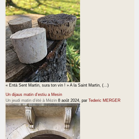
« Entà Sent Martin, sura ton vin ! » A la Saint Martin, (…)
Un dijaus matin d’estiu a Mesin
Un jeudi matin d’été à Mézin
8 août 2024
, par
Tederic MERGER