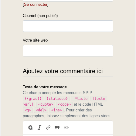
[
Se connecter
]
Courriel (non publié)
Votre site web
Ajoutez votre commentaire ici
Texte de votre message
Ce champ accepte les raccourcis SPIP
{{gras}}
{italique}
-*liste
[texte-
et le code HTML
>url]
<quote>
<code>
. Pour créer des
<q>
<del>
<ins>
paragraphes, laissez simplement des lignes vides.