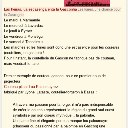
Las hèiras, ua escasença entà la Gasconha
Les foires, une chance pour
la Gascogne
Le mardi à Marmande
Le mercredi à Lavardac
Le jeudi à Eymet
Le vendredi à Monségur
Le samedi à Tonneins »
Les marchés et les foires sont donc une
escasénce
pour les
coutérès
(couteliers, en gascon) !
Pour l’instant, la coutellerie du Gascon ne fabrique pas de couteau,
mais voudrait le faire.
Dernier exemple de couteau gascon, pour ce premier coup de
projecteur :
Couteau pliant Lou Paloumayre
fabriqué par Lyonel Lataste, coutelier-forgeron à Bazas :
A travers ma passion pour la forge, il m’a paru indispensable
de créer le couteau représentant la région du grand sud-ouest
symbolisé par son oiseau mythique... la palombe.
Une lame fine et élégante porte la marque lou paloumayre
(chasseur ou passionné par la palombe en Gascon) une