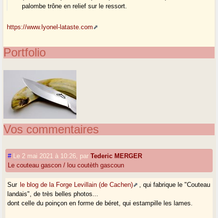
palombe trône en relief sur le ressort.
https://www.lyonel-lataste.com
Portfolio
Vos commentaires
#
Le 2 mai 2021 à 10:26
,
par
Tederic MERGER
Le couteau gascon / lou coutèth gascoun
Sur
le blog de la Forge Levillain (de Cachen)
, qui fabrique le "Couteau
landais", de très belles photos...
dont celle du poinçon en forme de béret, qui estampille les lames.