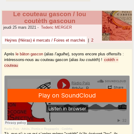
Le couteau gascon / lou
coutèth gascoun
jeudi 25 mars 2021
-
Tederic MERGER
Heÿres (Hèiras) é mercats / Foires et marchés
|
2
Après
le bâton gascon
(alias
l’agulhe
), soyons encore plus offensifs :
intéressons-nous au couteau gascon (alias
lou coutèth
) !
cotèth =
couteau
Radio Pais
·
Athòs, Portòs e Regaspròs : Cotèths
Tè, que n’i a un qui s’apère mème "cotèth" (s’ils écrivent "lou", ils