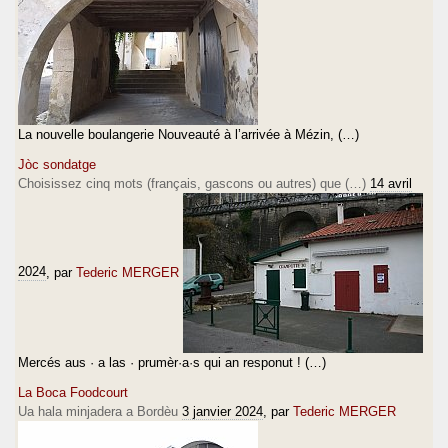
La nouvelle boulangerie Nouveauté à l’arrivée à Mézin, (…)
Jòc sondatge
Choisissez cinq mots (français, gascons ou autres) que (…)
14 avril
2024
, par
Tederic MERGER
Mercés aus · a las · prumèr·a·s qui an responut ! (…)
La Boca Foodcourt
Ua hala minjadera a Bordèu
3 janvier 2024
, par
Tederic MERGER