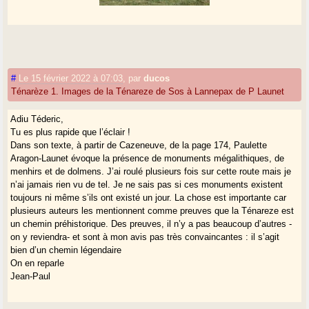
#
Le 15 février 2022 à 07:03
,
par
ducos
Ténarèze 1. Images de la Ténareze de Sos à Lannepax de P Launet
Adiu Téderic,
Tu es plus rapide que l’éclair !
Dans son texte, à partir de Cazeneuve, de la page 174, Paulette
Aragon-Launet évoque la présence de monuments mégalithiques, de
menhirs et de dolmens. J’ai roulé plusieurs fois sur cette route mais je
n’ai jamais rien vu de tel. Je ne sais pas si ces monuments existent
toujours ni même s’ils ont existé un jour. La chose est importante car
plusieurs auteurs les mentionnent comme preuves que la Ténareze est
un chemin préhistorique. Des preuves, il n’y a pas beaucoup d’autres -
on y reviendra- et sont à mon avis pas très convaincantes : il s’agit
bien d’un chemin légendaire
On en reparle
Jean-Paul