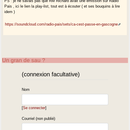
PS : je ne savais pas que RM Richard avait une émission sur Radio
Pais , ici le lien la play-list, tout est à écouter ( et ses bouquins à lire
idem )
https://soundcloud.com/radio-pais/sets/ca-cest-passe-en-gascogne
Un gran de sau ?
(connexion facultative)
Nom
[
Se connecter
]
Courriel (non publié)