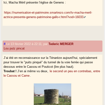
Ici, Macha Méril présente l’église de Genens :
https://numerisation-et-patrimoire.smartrezo.com/tv-macha-meril-
actrice-presente-genens-patrimoine-gallo-r.html?vod=16033
#
Le 13 février 2022 à 22:11
,
par
Tederic MERGER
Lou putz pincat
J’ai été en reconnaissance sur la Ténarèze aujourd’hui, spécialement
pour trouver le "puits pinqué" du tunnel de la voie ferrée qui passe
dessous entre le Cassou et Pouticot (lire plus haut).
Troubat !
J’en ai même vu deux,
le second un peu en contrebas, entre
le Cassou et Came
.