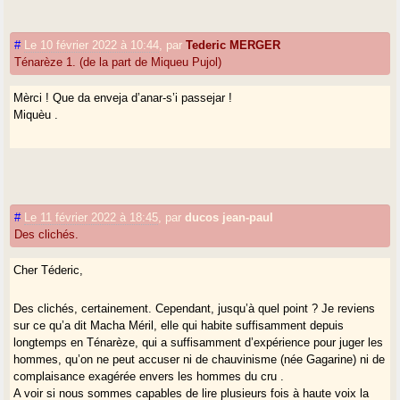
#
Le 10 février 2022 à 10:44
,
par
Tederic MERGER
Ténarèze 1. (de la part de Miqueu Pujol)
Mèrci ! Que da enveja d’anar-s’i passejar !
Miquèu .
#
Le 11 février 2022 à 18:45
,
par
ducos jean-paul
Des clichés.
Cher Téderic,
Des clichés, certainement. Cependant, jusqu’à quel point ? Je reviens
sur ce qu’a dit Macha Méril, elle qui habite suffisamment depuis
longtemps en Ténarèze, qui a suffisamment d’expérience pour juger les
hommes, qu’on ne peut accuser ni de chauvinisme (née Gagarine) ni de
complaisance exagérée envers les hommes du cru .
A voir si nous sommes capables de lire plusieurs fois à haute voix la