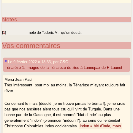
Notes
[
1
]
note de Tederic M. : qu’on doutât
Vos commentaires
#
Le 9 février 2022 à 18:33
,
par
GSG
Ténarèze 1. Images de la Ténareze de Sos à Lannepax de P Launet
Merci Jean Paul,
Très intéressant, pour moi au moins, la Ténarèze m’ayant toujours fait
rêver....
Concernant le mais (désolé, je ne trouve jamais le tréma !), je ne crois
pas que nos ancêtres aient tous cru qu’il vint de Turquie. Dans une
bonne part de la Gascogne, il est nommé "blat d’Inde" ou plus
généralerment "indon" (prononcer "indounn"), au sens où l’entendait
Christophe Colomb:les Indes occidentales.
indon = blé d'Inde, maïs