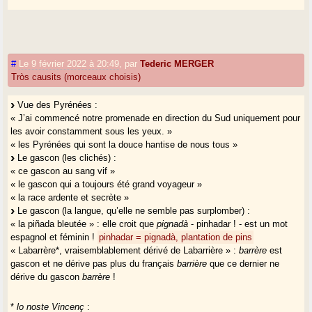
#
Le 9 février 2022 à 20:49
,
par
Tederic MERGER
Tròs causits (morceaux choisis)
Vue des Pyrénées :
« J’ai commencé notre promenade en direction du Sud uniquement pour
les avoir constamment sous les yeux. »
« les Pyrénées qui sont la douce hantise de nous tous »
Le gascon (les clichés) :
« ce gascon au sang vif »
« le gascon qui a toujours été grand voyageur »
« la race ardente et secrète »
Le gascon (la langue, qu’elle ne semble pas surplomber) :
« la piñada bleutée » : elle croit que
pignadà
- pinhadar ! - est un mot
espagnol et féminin !
pinhadar = pignadà, plantation de pins
« Labarrère*, vraisemblablement dérivé de Labarrière » :
barrère
est
gascon et ne dérive pas plus du français
barrière
que ce dernier ne
dérive du gascon
barrère
!
*
lo noste Vincenç
: