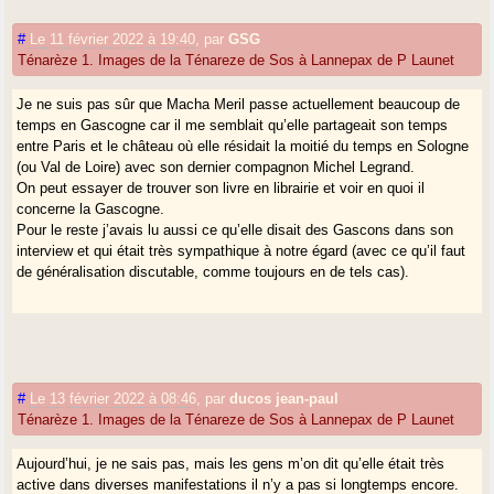
#
Le 11 février 2022 à 19:40
,
par
GSG
Ténarèze 1. Images de la Ténareze de Sos à Lannepax de P Launet
Je ne suis pas sûr que Macha Meril passe actuellement beaucoup de
temps en Gascogne car il me semblait qu’elle partageait son temps
entre Paris et le château où elle résidait la moitié du temps en Sologne
(ou Val de Loire) avec son dernier compagnon Michel Legrand.
On peut essayer de trouver son livre en librairie et voir en quoi il
concerne la Gascogne.
Pour le reste j’avais lu aussi ce qu’elle disait des Gascons dans son
interview et qui était très sympathique à notre égard (avec ce qu’il faut
de généralisation discutable, comme toujours en de tels cas).
#
Le 13 février 2022 à 08:46
,
par
ducos jean-paul
Ténarèze 1. Images de la Ténareze de Sos à Lannepax de P Launet
Aujourd’hui, je ne sais pas, mais les gens m’on dit qu’elle était très
active dans diverses manifestations il n’y a pas si longtemps encore.