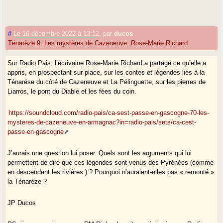
#
Le 16 décembre 2022 à 13:12
,
par
ducos
Ténarèze 9. Les mystères de Cazeneuve. Rose-Marie Richard
Sur Radio Pais, l’écrivaine Rose-Marie Richard a partagé ce qu’elle a
appris, en prospectant sur place, sur les contes et légendes liés à la
Ténarése du côté de Cazeneuve et La Pélinguette, sur les pierres de
Liarros, le pont du Diable et les fées du coin.
https://soundcloud.com/radio-pais/ca-sest-passe-en-gascogne-70-les-
mysteres-de-cazeneuve-en-armagnac?in=radio-pais/sets/ca-cest-
passe-en-gascogne
J’aurais une question lui poser. Quels sont les arguments qui lui
permettent de dire que ces légendes sont venus des Pyrénées (comme
en descendent les rivières ) ? Pourquoi n’auraient-elles pas « remonté »
la Ténarèze ?
JP Ducos