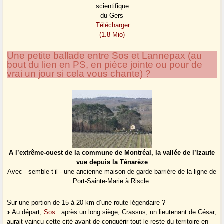
scientifique
du Gers
Télécharger
(1.8 Mio)
Une petite ballade entre Sos et Lannepax (au
bout du lien en PS, en pièce jointe ou pour de
vrai un jour si cela vous chante) ?
A l’extrême-ouest de la commune de Montréal, la vallée de l’Izaute
vue depuis la Ténarèze
Avec - semble-t’il - une ancienne maison de garde-barrière de la ligne de
Port-Sainte-Marie à Riscle.
Sur une portion de 15 à 20 km d’une route légendaire ?
Au départ,
Sos
: après un long siège, Crassus, un lieutenant de César,
aurait vaincu cette cité avant de conquérir tout le reste du territoire en