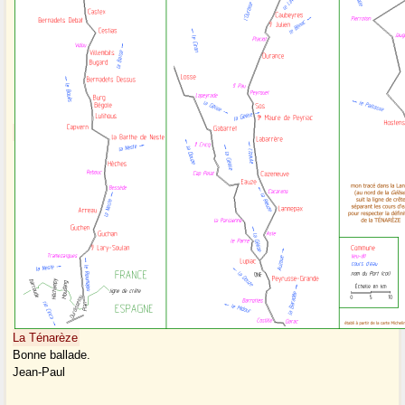
La Ténarèze
Bonne ballade.
Jean-Paul