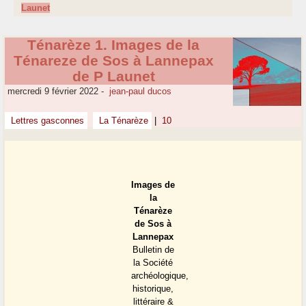
Launet
Ténarèze 1. Images de la
Ténareze de Sos à Lannepax
de P Launet
mercredi 9 février 2022
-
jean-paul ducos
Lettres gasconnes
La Ténarèze
|
10
Images de
la
Ténarèze
de Sos à
Lannepax
Bulletin de
la Société
archéologique,
historique,
littéraire &