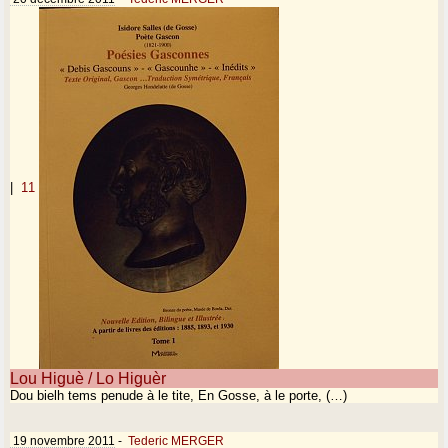
|
11
Lou Higuè / Lo Higuèr
Dou bielh tems penude à le tite, En Gosse, à le porte, (…)
19 novembre 2011
-
Tederic MERGER