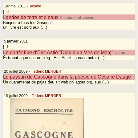
1er mai 2011
-
acadie
|
3
Landes de terre et d’eaux
Peintures et poésie
Bonjour à tous les Gascons,
un livre est sorti aux (…)
5 janvier 2011
|
1
Lo darrèr libe d’Eric Astié "Diari d’un Mes de Març"
Untau
Èi trobat aquò sus un blòg : Eric Astié : a cada autor (…)
20 juillet 2009
-
Tederic MERGER
Le paysan de Gascogne dans la poésie de Césaire Daugé
Un quarantenat de pajas deu sit web philagora.org, sus (…)
19 juillet 2009
-
Tederic MERGER