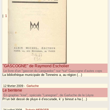
|
1
"GASCOGNE" de Raymond Escholier
Le livre d’un "gascon du Languedoc" sur *sa* Gascogne d’autes cops
La bibliothèque municipale de Tonneins a, au région (…)
12 février 2009
-
Garluche
Le bentene
En graphie "kiwi", spéciale "Lanegran", de Garluche de le Lëyre
Pr’un bét dessë de pluye é d’escurade, k’ y binout a ha (…)
24 juillet 2008
-
Tederic MERGER