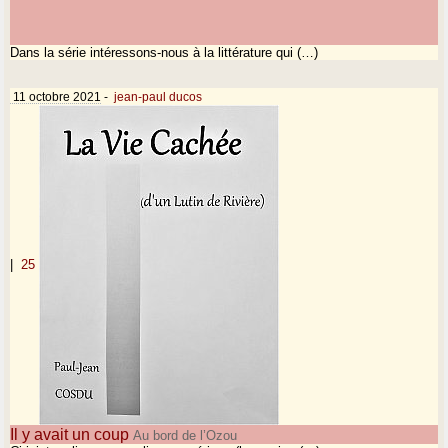
Dans la série intéressons-nous à la littérature qui (…)
11 octobre 2021
-
jean-paul ducos
|
25
Il y avait un coup
Au bord de l’Ozou