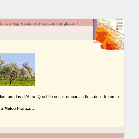
s.
Ua expression de qui vos sanglaça..!
as torradas d’Abríu. Que hèn secar, crebar las flors deus frutèrs e
m a Meteo França…