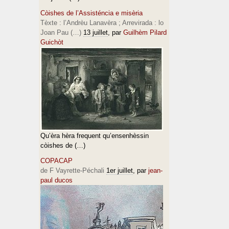
Còishes de l’Assisténcia e misèria
Tèxte : l’Andrèu Lanavèra ; Arrevirada : lo
Joan Pau (…)
13 juillet
, par
Guilhèm Pilard
Guichòt
Qu’èra hèra frequent qu’ensenhèssin
còishes de (…)
COPACAP
de F Vayrette-Péchali
1er juillet
, par
jean-
paul ducos