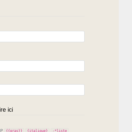
e ici
PIP
{{gras}}
{italique}
-*liste