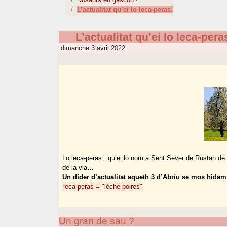
L’actualitat qu’ei lo leca-peras.
L’actualitat qu’ei lo leca-pera
dimanche 3 avril 2022
Lo leca-peras : qu’ei lo nom a Sent Sever de Rustan de l
de la via…
Un díder d’actualitat aqueth 3 d’Abríu se mos hida
leca-peras = "lèche-poires"
Un gran de sau ?