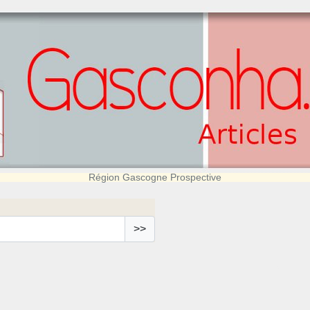
Région Gascogne Prospective
>>