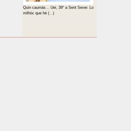
Quin caumàs… Uei, 39° a Sent Sever. Lo
milhòc que hè (…)