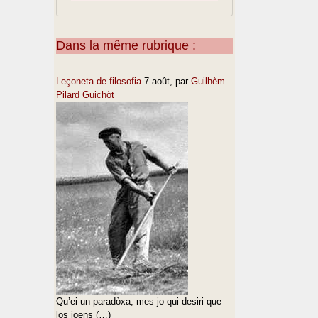
Dans la même rubrique :
Leçoneta de filosofia
7 août
, par
Guilhèm
Pilard Guichòt
Qu’ei un paradòxa, mes jo qui desiri que
los joens (…)