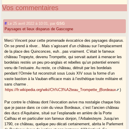
Vos commentaires
#
Le 25 avril 2022 à 10:01
,
par
GSG
Paysages et lieux disparus de Gascogne
Merci Vincent pour cette promenade évocatrice des paysages disparus.
On se prend à rêver... Mais s’agissant d’un château sur l’emplacement
de la place des Quinconces, euh...pas vraiment. C’était le fameux
château Tropeyte, devenu Trompette, qui servait autant à menacer les
bordelais restés un peu pro-anglais et rebelles qu’un potentiel ennemi
venu de l’estuaire. Au reste, ce château, détruit par les bordelais
pendant l’Ormée fut reconstruit sous Louis XIV sous la forme d’un
vaste bastion à la Vauban efficace mais à l’esthétique toute militaire et
sans charme .
https://fr.wikipedia.org/wiki/Ch%C3%A2teau_Trompette_(Bordeaux
)
Par contre le château dont l’évocation avive ma nostalgie chaque fois
que je passe dans ce coin du vieux Bordeaux, c’est l’ancien château
des ducs d’Aquitaine, situé sur l’esplanade en arrière de la Porte
Cailhau et en particulier son fameux donjon, l’Arbalesteyre. Jusqu’en
1790, ce château, quelque peu décati certainement, abrita le Parlement