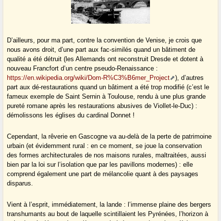
D’ailleurs, pour ma part, contre la convention de Venise, je crois que
nous avons droit, d’une part aux fac-similés quand un bâtiment de
qualité a été détruit (les Allemands ont reconstruit Dresde et dotent à
nouveau Francfort d’un centre pseudo-Renaissance :
https://en.wikipedia.org/wiki/Dom-R%C3%B6mer_Project
), d’autres
part aux dé-restaurations quand un bâtiment a été trop modifié (c’est le
fameux exemple de Saint Sernin à Toulouse, rendu à une plus grande
pureté romane après les restaurations abusives de Viollet-le-Duc) :
démolissons les églises du cardinal Donnet !
Cependant, la rêverie en Gascogne va au-delà de la perte de patrimoine
urbain (et évidemment rural : en ce moment, se joue la conservation
des formes architecturales de nos maisons rurales, maltraitées, aussi
bien par la loi sur l’isolation que par les pavillons modernes) : elle
comprend également une part de mélancolie quant à des paysages
disparus.
Vient à l’esprit, immédiatement, la lande : l’immense plaine des bergers
transhumants au bout de laquelle scintillaient les Pyrénées, l’horizon à