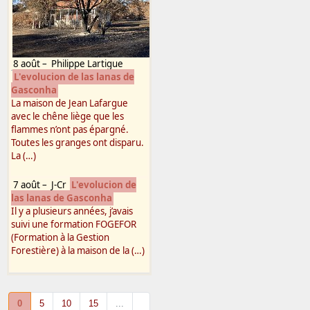
8 août
–
Philippe Lartigue
L'evolucion de las lanas de
Gasconha
La maison de Jean Lafargue
avec le chêne liège que les
flammes n’ont pas épargné.
Toutes les granges ont disparu.
La (…)
7 août
–
J-Cr
L'evolucion de
las lanas de Gasconha
Il y a plusieurs années, j’avais
suivi une formation FOGEFOR
(Formation à la Gestion
Forestière) à la maison de la (…)
0
5
10
15
...