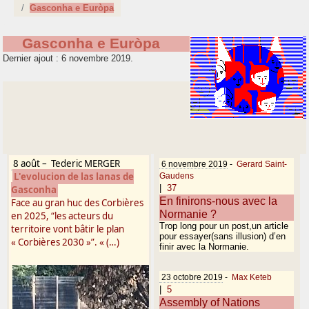
Gasconha e Euròpa
Gasconha e Euròpa
Dernier ajout : 6 novembre 2019.
8 août
–
Tederic MERGER
6 novembre 2019
-
Gerard Saint-
L'evolucion de las lanas de
Gaudens
|
37
Gasconha
En finirons-nous avec la
Face au gran huc des Corbières
Normanie ?
en 2025, “les acteurs du
Trop long pour un post,un article
territoire vont bâtir le plan
pour essayer(sans illusion) d’en
« Corbières 2030 »”. « (…)
finir avec la Normanie.
23 octobre 2019
-
Max Keteb
|
5
Assembly of Nations