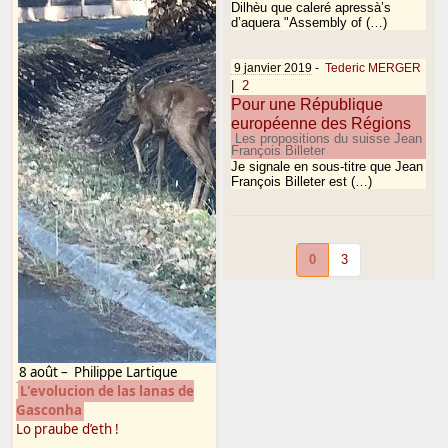
Dilhèu que caleré apressà’s
d’aquera "Assembly of (…)
9 janvier 2019
-
Tederic MERGER
|
2
Pour une République
européenne des Régions
Les propositions du suisse Jean
François Billeter
Je signale en sous-titre que Jean
François Billeter est (…)
0
3
8 août
–
Philippe Lartigue
L'evolucion de las lanas de
Gasconha
Lo praube d’eth !