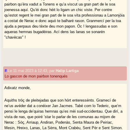
pairbon qu’èra vadut a Tonens e qu’a viscut ua gran part de le soa
joenessa aquí. Qu’èi donc hèit lo ligam un chic viste. Per contre
qu’estot regent le mei gran part de le soa vita professionau a Lamonjòia
a costat de Nerac e donc aquò te balharé rason. Granmercí per la toa
ajuda a perpaus deu tèxte deu mon papon. Òc ! lengassudas e son
aqueras hemnas bugadèiras. Ací dens las lanas se sonarén
"chavècas" !
#
Le 11 mai 2023 à 12:43
,
par
Halip Lartiga
Lo gascon de mon pairbon tonenqués
Adixatz monde,
Aquiths tròç de pleitejadas que son hòrt enteressènts. Gramecí de
ne’us avéder dat a conéixer Jan Jacmes. Tabé com lo Tederic, que’m
pensi le lenga de’quiras hemnas qu’es mèi sud-occidentau. Que dirí, a
vista de nas, que poiré ’star lo parlar de les comunas au mijorn de
Nerac : Sòç, Arriaup, Andiran, Podenàs, Senta Maura de Peiriac,
Mesin, Hreixo, Lanas, La Sèrra, Mont Crabèu, Sent Pèr e Sent Simon.