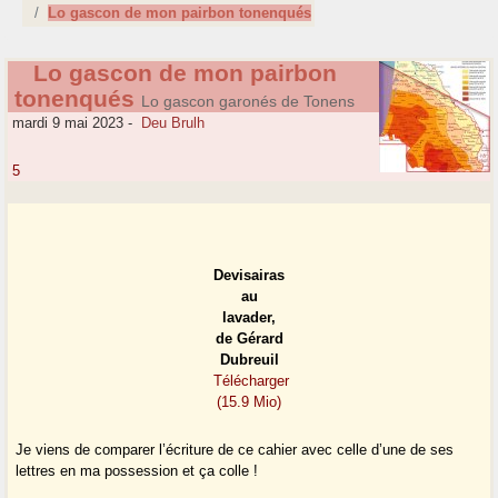
Lo gascon de mon pairbon tonenqués
Lo gascon de mon pairbon
tonenqués
Lo gascon garonés de Tonens
mardi 9 mai 2023
-
Deu Brulh
5
Devisairas
au
lavader,
de Gérard
Dubreuil
Télécharger
(15.9 Mio)
Je viens de comparer l’écriture de ce cahier avec celle d’une de ses
lettres en ma possession et ça colle !