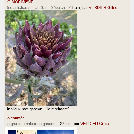
LO MORIMENT.
Des artichauts... au Saint Sépulcre.
26 juin
, par
VERDIER Gilles
Un vieux mot gascon : "lo moriment"
Lo caumàs.
La grande chaleur en gascon...
22 juin
, par
VERDIER Gilles