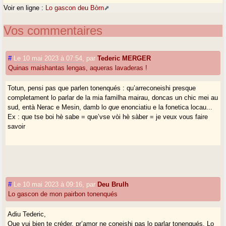
Voir en ligne :
Lo gascon deu Bòrn
Vos commentaires
#
Le 10 mai 2023 à 07:54
,
par
Tederic MERGER
Quinas maishantas lengas, aqueras lavaderas !
Totun, pensi pas que parlen tonenqués : qu’arreconeishi presque
completament lo parlar de la mia familha mairau, doncas un chic mei au
sud, entà Nerac e Mesin, damb lo
que
enonciatiu e la fonetica locau...
Ex : que tse boi hè sabe = que’vse vòi hè sàber = je veux vous faire
savoir
#
Le 10 mai 2023 à 09:16
,
par
Deu Brulh
Lo gascon de mon pairbon tonenqués
Adiu Tederic,
Que vui bien te créder, pr’amor ne coneishi pas lo parlar tonenqués. Lo