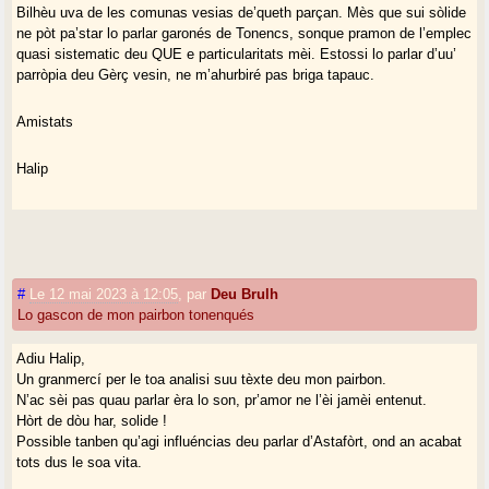
Bilhèu uva de les comunas vesias de’queth parçan. Mès que sui sòlide
ne pòt pa’star lo parlar garonés de Tonencs, sonque pramon de l’emplec
quasi sistematic deu QUE e particularitats mèi. Estossi lo parlar d’uu’
parròpia deu Gèrç vesin, ne m’ahurbiré pas briga tapauc.
Amistats
Halip
#
Le 12 mai 2023 à 12:05
,
par
Deu Brulh
Lo gascon de mon pairbon tonenqués
Adiu Halip,
Un granmercí per le toa analisi suu tèxte deu mon pairbon.
N’ac sèi pas quau parlar èra lo son, pr’amor ne l’èi jamèi entenut.
Hòrt de dòu har, solide !
Possible tanben qu’agi influéncias deu parlar d’Astafòrt, ond an acabat
tots dus le soa vita.