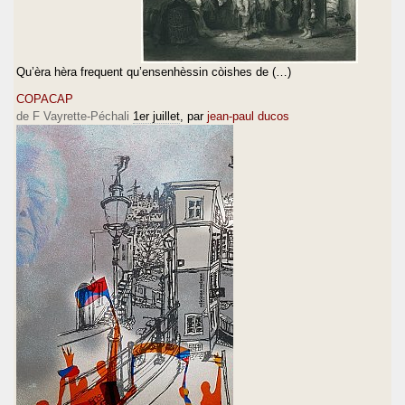
Qu’èra hèra frequent qu’ensenhèssin còishes de (…)
COPACAP
de F Vayrette-Péchali
1er juillet
, par
jean-paul ducos