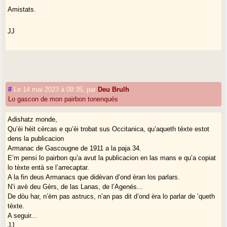
Amistats.
JJ
#
Le 14 mai 2023 à 09:35
,
par
Deu Brulh
Lo gascon de mon pairbon tonenqués
Adishatz monde,
Qu’èi hèit cèrcas e qu’èi trobat sus Occitanica, qu’aqueth tèxte estot
dens la publicacion
Armanac de Gascougne de 1911 a la paja 34.
E’m pensi lo pairbon qu’a avut la publicacion en las mans e qu’a copiat
lo tèxte entà se l’arrecaptar.
A la fin deus Armanacs que didèvan d’ond èran los parlars.
N’i avè deu Gèrs, de las Lanas, de l’Agenés...
De dòu har, n’èm pas astrucs, n’an pas dit d’ond èra lo parlar de ’queth
tèxte.
A seguir...
JJ