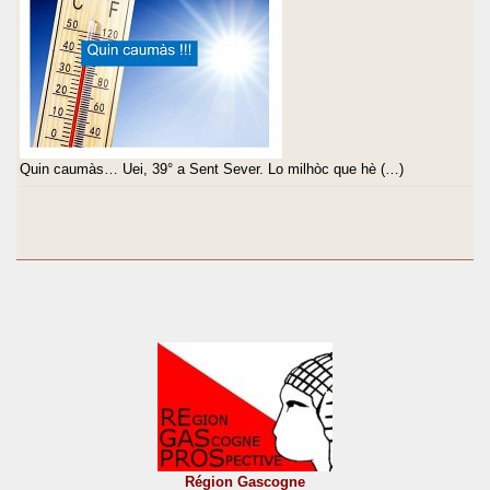
Quin caumàs… Uei, 39° a Sent Sever. Lo milhòc que hè (…)
Région Gascogne