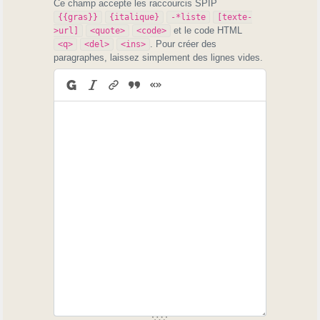
Ce champ accepte les raccourcis SPIP
{{gras}}
{italique}
-*liste
[texte-
et le code HTML
>url]
<quote>
<code>
. Pour créer des
<q>
<del>
<ins>
paragraphes, laissez simplement des lignes vides.