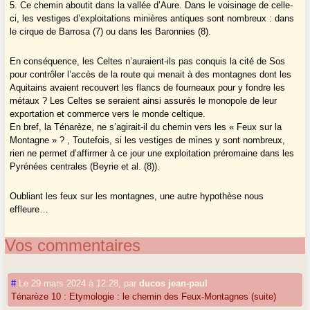
5. Ce chemin aboutit dans la vallée d’Aure. Dans le voisinage de celle-
ci, les vestiges d’exploitations minières antiques sont nombreux : dans
le cirque de Barrosa (7) ou dans les Baronnies (8).
En conséquence, les Celtes n’auraient-ils pas conquis la cité de Sos
pour contrôler l’accès de la route qui menait à des montagnes dont les
Aquitains avaient recouvert les flancs de fourneaux pour y fondre les
métaux ? Les Celtes se seraient ainsi assurés le monopole de leur
exportation et commerce vers le monde celtique.
En bref, la Ténarèze, ne s’agirait-il du chemin vers les « Feux sur la
Montagne » ? , Toutefois, si les vestiges de mines y sont nombreux,
rien ne permet d’affirmer à ce jour une exploitation préromaine dans les
Pyrénées centrales (Beyrie et al. (8)).
Oubliant les feux sur les montagnes, une autre hypothèse nous
effleure…
Vos commentaires
#
Le 29 mars 2024 à 12:28
,
par
ducos jean-paul
Ténarèze 10 : Etymologie : le chemin des Feux-Montagnes (suite)