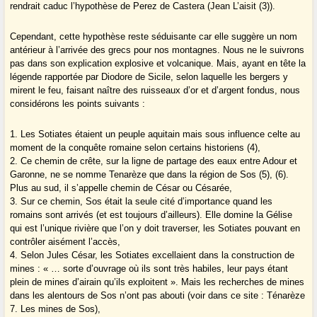
rendrait caduc l’hypothèse de Perez de Castera (Jean L’aisit (3)).
Cependant, cette hypothèse reste séduisante car elle suggère un nom
antérieur à l’arrivée des grecs pour nos montagnes. Nous ne le suivrons
pas dans son explication explosive et volcanique. Mais, ayant en tête la
légende rapportée par Diodore de Sicile, selon laquelle les bergers y
mirent le feu, faisant naître des ruisseaux d’or et d’argent fondus, nous
considérons les points suivants :
1. Les Sotiates étaient un peuple aquitain mais sous influence celte au
moment de la conquête romaine selon certains historiens (4),
2. Ce chemin de crête, sur la ligne de partage des eaux entre Adour et
Garonne, ne se nomme Tenarèze que dans la région de Sos (5), (6).
Plus au sud, il s’appelle chemin de César ou Césarée,
3. Sur ce chemin, Sos était la seule cité d’importance quand les
romains sont arrivés (et est toujours d’ailleurs). Elle domine la Gélise
qui est l’unique rivière que l’on y doit traverser, les Sotiates pouvant en
contrôler aisément l’accès,
4. Selon Jules César, les Sotiates excellaient dans la construction de
mines : « … sorte d’ouvrage où ils sont très habiles, leur pays étant
plein de mines d’airain qu’ils exploitent ». Mais les recherches de mines
dans les alentours de Sos n’ont pas abouti (voir dans ce site : Ténarèze
7. Les mines de Sos),