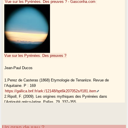
Vue sur les Pyrénées. Des preuves ? - Gasconha.com
Vue sur les Pyrénées. Des preuves ?
Jean-Paul Ducos
1.Perez de Casteras (1868) Etymologie de Tenarèze. Revue de
l’Aquitaine. P : 169
https://gallica.bnf.fr/ark:/12148/bpt6k207052s/f181.item
2.Ripoll, F. (2009). Les origines mythiques des Pyrénées dans
l’Antiquité gréco-latine. Pallas, 79, 337–355.
https://journals.openedition.org/pallas/15350#:~:text=D%C3%A8s%20l
’
3. Jean L’Aisit : dans ce site : Ténarèze chemin ou pays ?
4. Sotiates :
https://fr.wikipedia.org/wiki/Sotiates#cite_note-Hualde-10
5..Recherches sur une voie antique des Pyrénées à Bordeaux, par
Un gran de sau ?