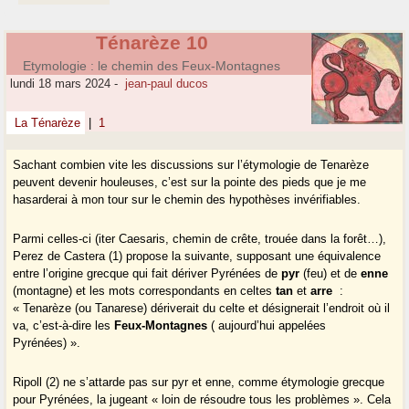
Ténarèze 10
Etymologie : le chemin des Feux-Montagnes
lundi 18 mars 2024
-
jean-paul ducos
La Ténarèze
|
1
Sachant combien vite les discussions sur l’étymologie de Tenarèze
peuvent devenir houleuses, c’est sur la pointe des pieds que je me
hasarderai à mon tour sur le chemin des hypothèses invérifiables.
Parmi celles-ci (iter Caesaris, chemin de crête, trouée dans la forêt…),
Perez de Castera (1) propose la suivante, supposant une équivalence
entre l’origine grecque qui fait dériver Pyrénées de
pyr
(feu) et de
enne
(montagne) et les mots correspondants en celtes
tan
et
arre
:
« Tenarèze (ou Tanarese) dériverait du celte et désignerait l’endroit où il
va, c’est-à-dire les
Feux-Montagnes
( aujourd’hui appelées
Pyrénées) ».
Ripoll (2) ne s’attarde pas sur pyr et enne, comme étymologie grecque
pour Pyrénées, la jugeant « loin de résoudre tous les problèmes ». Cela