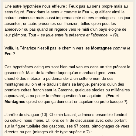
Une autre hypothèse nous effleure :
Feux
pas au sens propre mais au
sens figuré.
Feux
dans le sens «
comme le
Feu
», qualifiant ainsi la
nature lumineuse mais aussi impermanente de ces montagnes : un jour
absentes, un autre présentes sur l’horizon, telles qu’on peut les
apercevoir ou pas quand on regarde vers le midi d’un pays éloigné de
leur piémont. Tout «
se joue entre la présence et l’absence
» (9).
Voilà, la Ténarèze n’est-il pas le chemin vers les
Montagnes
comme le
Feu
?
Ces hypothèses celtiques sont bien mal venues dans un site prônant la
gasconnité. Mais de la même façon qu’un marchand grec, venu
cherché des métaux, a pu demander à un celte le nom de ces
montagnes au loin et le traduisit dans sa langue, pensons qu’un des
premiers celtes franchisant la Garonne, quelques siècles ou millénaires
auparavant, a pu poser la même question à un aquitain… (
Feu
et
Montagnes
qu’est-ce que ça donnerait en aquitain ou proto-basque ?).
J’arrête de divaguer (10). Chemin faisant, admirons ensemble l’endroit
où celui-ci nous mène. Et lions ce fil de discussion avec celui portant
sur la figure tutélaire des gascons, ses 97 posts, témoignages de vues
directes ou pas (mirages dit de type supérieur ?) :