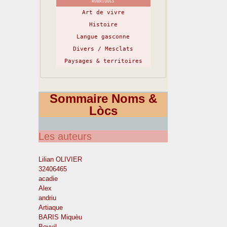
RUBRIQUES
Art de vivre
Histoire
Langue gasconne
Divers / Mesclats
Paysages & territoires
Sommaire Noms &
Lòcs
Les auteurs
Lilian OLIVIER
32406465
acadie
Alex
andriu
Artiaque
BARIS Miquèu
Boyvil