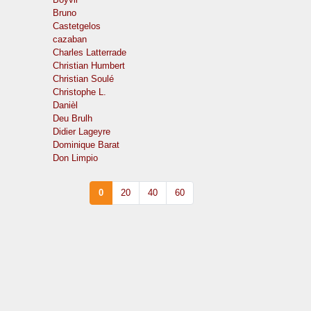
Bruno
Castetgelos
cazaban
Charles Latterrade
Christian Humbert
Christian Soulé
Christophe L.
Danièl
Deu Brulh
Didier Lageyre
Dominique Barat
Don Limpio
0
20
40
60