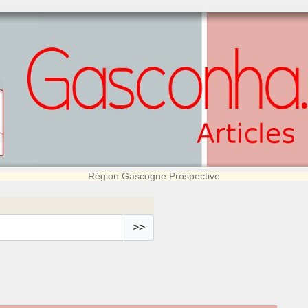
Région Gascogne Prospective
>>