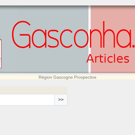
Région Gascogne Prospective
>>