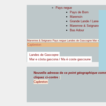
Pays negue
Pays de Born
Marensin
Grande Lande / Lanegran
Maremne & Seignanx
Bas Adour
Maremne & Seignanx
Pays negue
Landes de Gascogne
Mar e còst
Capbreton
Landes de Gascogne
Mar e còsta gascona / Ma é coste gascoune
Nouvelle adresse de ce
point géographique com
cliquez ci-contre :
Capbreton