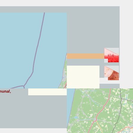
d
a gascona / Ma é coste gascoune
munal
,