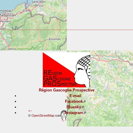
Région Gascogne Prospective
E-mail
Facebook
Bluesky
+
−
Instagram
©
OpenStreetMap
contributors