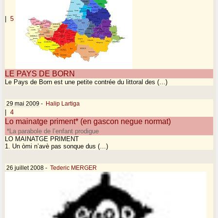
|
5
LE PAYS DE BORN
Le Pays de Born est une petite contrée du littoral des (…)
29 mai 2009
-
Halip Lartiga
|
4
Lo mainatge priment* (en gascon negue normat)
*La parabole de l’enfant prodigue
LO MAINATGE PRIMENT
1. Un òmi n’avè pas sonque dus (…)
26 juillet 2008
-
Tederic MERGER