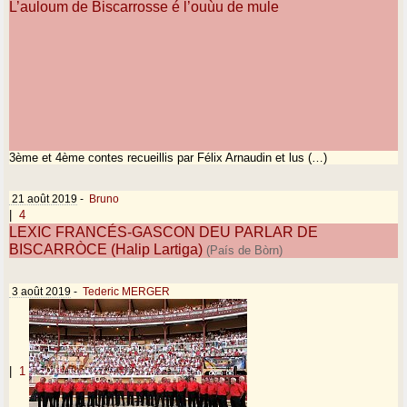
L’auloum de Biscarrosse é l’ouùu de mule
3ème et 4ème contes recueillis par Félix Arnaudin et lus (…)
21 août 2019
-
Bruno
|
4
LEXIC FRANCÉS-GASCON DEU PARLAR DE
BISCARRÒCE (Halip Lartiga)
(País de Bòrn)
3 août 2019
-
Tederic MERGER
|
1