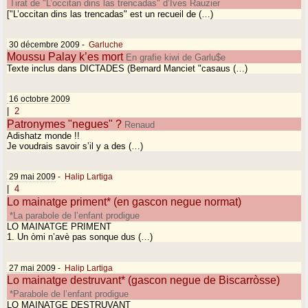
Tirat de "L’occitan dins las trencadas" d’Ives Rauzier
["L’occitan dins las trencadas" est un recueil de (…)
30 décembre 2009
-
Garluche
Moussu Palay k’es mort
En grafie kiwi de Garlu$e
Texte inclus dans DICTADES (Bernard Manciet "casaus (…)
16 octobre 2009
|
2
Patronymes "negues" ?
Renaud
Adishatz monde !!
Je voudrais savoir s’il y a des (…)
29 mai 2009
-
Halip Lartiga
|
4
Lo mainatge priment* (en gascon negue normat)
*La parabole de l’enfant prodigue
LO MAINATGE PRIMENT
1. Un òmi n’avè pas sonque dus (…)
27 mai 2009
-
Halip Lartiga
Lo mainatge destruvant* (gascon negue de Biscarròsse)
*Parabole de l’enfant prodigue
LO MAINATGE DESTRUVANT