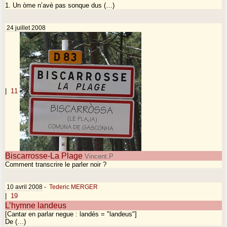
1. Un òme n’avè pas sonque dus (…)
24 juillet 2008
|
11
Biscarrosse-La Plage
Vincent.P
Comment transcrire le parler noir ?
10 avril 2008
-
Tederic MERGER
|
19
L’hymne landeus
[Cantar en parlar negue : landés = "landeus"]
De (…)