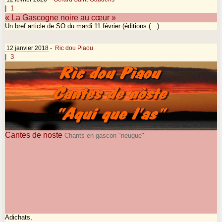
|
1
« La Gascogne noire au cœur »
Un bref article de SO du mardi 11 février (éditions (…)
12 janvier 2018
-
Ric dou Piaou
|
3
Cantes de noste
Chants en gascon "neugue"
Adichats,