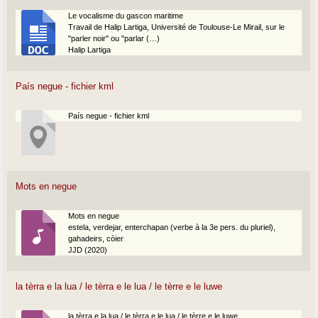
Le vocalisme du gascon maritime
Travail de Halip Lartiga, Université de Toulouse-Le Mirail, sur le
"parler noir" ou "parlar (…)
Halip Lartiga
País negue - fichier kml
País negue - fichier kml
Mots en negue
Mots en negue
estela, verdejar, enterchapan (verbe à la 3e pers. du pluriel),
gahadeirs, còier
JJD (2020)
la tèrra e la lua / le tèrra e le lua / le tèrre e le luwe
la tèrra e la lua / le tèrra e le lua / le tèrre e le luwe