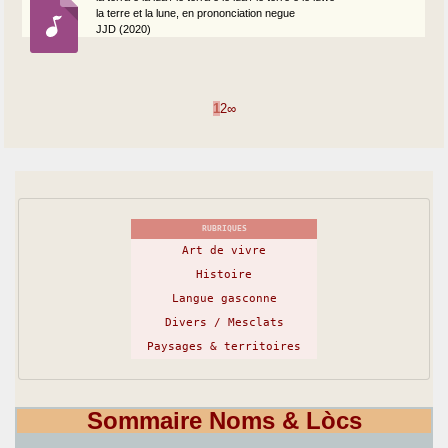
la terre et la lune, en prononciation negue
JJD (2020)
1
2
∞
RUBRIQUES
Art de vivre
Histoire
Langue gasconne
Divers / Mesclats
Paysages & territoires
Sommaire Noms & Lòcs