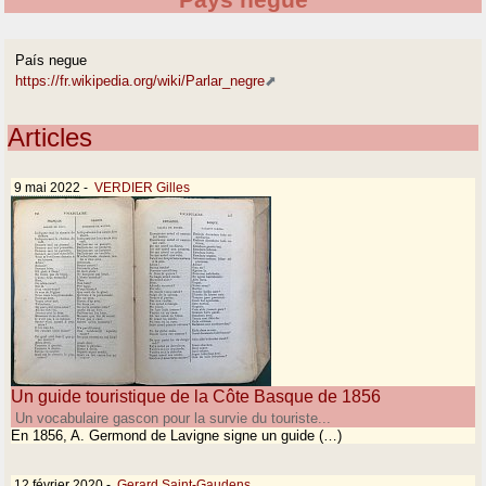
Pays negue
País negue
https://fr.wikipedia.org/wiki/Parlar_negre
Articles
9 mai 2022
-
VERDIER Gilles
Un guide touristique de la Côte Basque de 1856
Un vocabulaire gascon pour la survie du touriste...
En 1856, A. Germond de Lavigne signe un guide (…)
12 février 2020
-
Gerard Saint-Gaudens